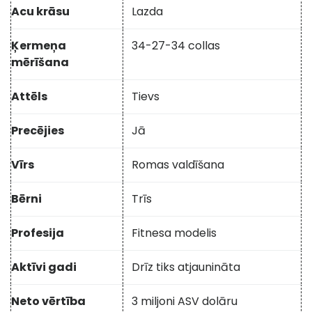
Acu krāsu
Lazda
Ķermeņa
34-27-34 collas
mērīšana
Attēls
Tievs
Precējies
Jā
Vīrs
Romas valdīšana
Bērni
Trīs
Profesija
Fitnesa modelis
Aktīvi gadi
Drīz tiks atjaunināta
Neto vērtība
3 miljoni ASV dolāru