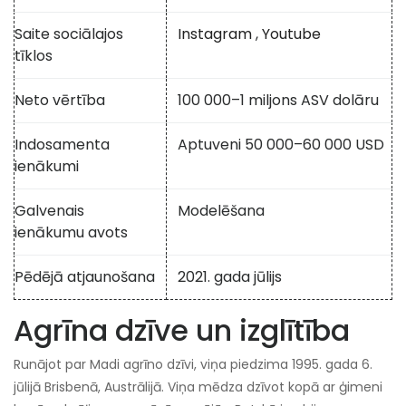
Saite sociālajos
Instagram
,
Youtube
tīklos
Neto vērtība
100 000–1 miljons ASV dolāru
Indosamenta
Aptuveni 50 000–60 000 USD
ienākumi
Galvenais
Modelēšana
ienākumu avots
Pēdējā atjaunošana
2021. gada jūlijs
Agrīna dzīve un izglītība
Runājot par Madi agrīno dzīvi, viņa piedzima 1995. gada 6.
jūlijā Brisbenā, Austrālijā. Viņa mēdza dzīvot kopā ar ģimeni