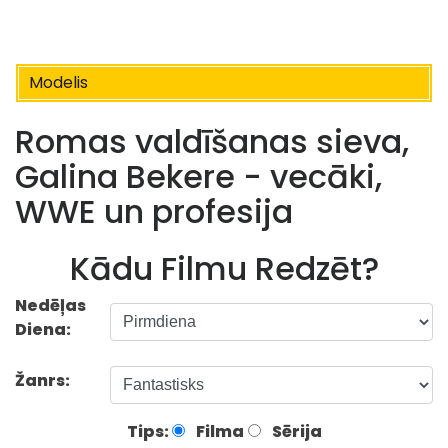
Modelis
Romas valdīšanas sieva,
Galina Bekere - vecāki,
WWE un profesija
Kādu Filmu Redzēt?
Nedēļas
Diena:
Žanrs:
Tips:
Filma
Sērija