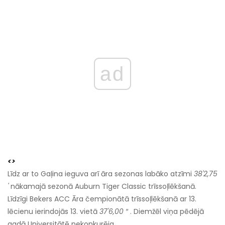
ad
<>
Līdz ar to Gaļina ieguva arī āra sezonas labāko atzīmi
38'2,75
'
nākamajā sezonā Auburn Tiger Classic trīssoļlēkšanā.
Līdzīgi Bekers ACC Āra čempionātā trīssoļlēkšanā ar 13.
lēcienu ierindojās 13. vietā
37'6,00 ″
. Diemžēl viņa pēdējā
gadā Universitātē nekonkurēja.