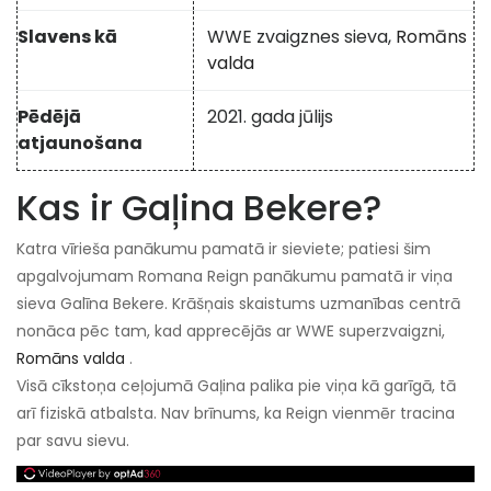
Slavens kā
WWE zvaigznes sieva,
Romāns
valda
Pēdējā
2021. gada jūlijs
atjaunošana
Kas ir Gaļina Bekere?
Katra vīrieša panākumu pamatā ir sieviete; patiesi šim
apgalvojumam Romana Reign panākumu pamatā ir viņa
sieva Galīna Bekere. Krāšņais skaistums uzmanības centrā
nonāca pēc tam, kad apprecējās ar WWE superzvaigzni,
Romāns valda
.
Visā cīkstoņa ceļojumā Gaļina palika pie viņa kā garīgā, tā
arī fiziskā atbalsta. Nav brīnums, ka Reign vienmēr tracina
par savu sievu.