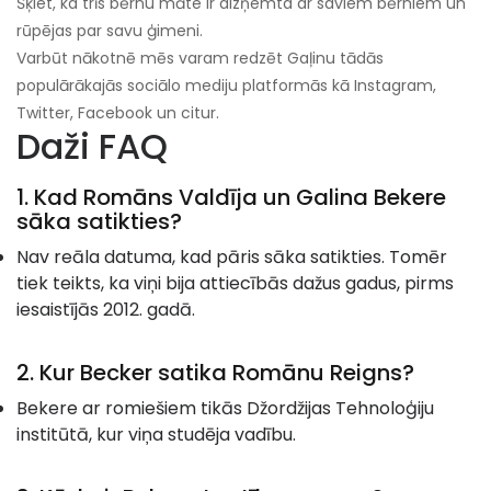
Šķiet, ka trīs bērnu māte ir aizņemta ar saviem bērniem un
rūpējas par savu ģimeni.
Varbūt nākotnē mēs varam redzēt Gaļinu tādās
populārākajās sociālo mediju platformās kā Instagram,
Twitter, Facebook un citur.
Daži FAQ
1. Kad Romāns Valdīja un Galina Bekere
sāka satikties?
Nav reāla datuma, kad pāris sāka satikties. Tomēr
tiek teikts, ka viņi bija attiecībās dažus gadus, pirms
iesaistījās 2012. gadā.
2. Kur B
ecker satika Romānu Reigns?
Bekere ar romiešiem tikās Džordžijas Tehnoloģiju
institūtā, kur viņa studēja vadību.