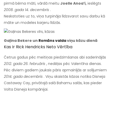
pirmā bērna māti, vārdā meitu
Joelle Anoa’i,
ieslēgts
2008. gada 14. decembris
.
Neskatoties uz to, viņa turpināja līdzsvarot savu darbu kā
māte un modeles karjeru līdzās.
Gaļina Bekere un
Romāns valda
viņu kāzu dienā
Kas Ir Rick Hendricks Neto Vērtība
Četrus gadus pēc meitiņas piedzimšanas abi saderinājās
2012. gada 26. februāris
, nedēļas pēc Valentīna dienas.
Pēc diviem gadiem jaukais pāris apmainījās ar solījumiem
2014. gada decembris
. Viņu skaistās kāzas notika Disneja
Castaway Cay, privātajā salā Bahamu salās, kas pieder
Volta Disneja kompānijai.