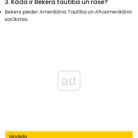
3. Kāda ir Bekera tautība un rase?
Bekers pieder
Amerikānis
Tautība un
Afroamerikānis
sacīkstes.
ad
Modelis