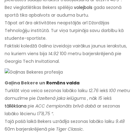
Bez vieglatlētikas Bekers spēlēja
volejbols
gada sezonā
sportā tika apbalvots ar auduma burtu.
Tāpat arī āra aktivitātes neapstājās arī Džordžijas
Tehnoloģiju institūtā. Tur viņa turpināja savu darbību kā
studente-sportiste.
Faktiski koledžā Galina izveidoja vairākus jaunus ierakstus,
no kuriem viens bija
14.92
100 metru barjerskrējienā pie
Georgia Tech Invitational.
Gaļina Bekere un
Romāns valda
Turklāt viņa veica sezonas labāko laiku
12.76
iekš
100 metru
domuzīme pie
Dzeltenā jaka ielūgums
, nāk
15
iekš
tāllēkšana
pie
ACC čempionāts brīvā dabā
ar sezonas
labāko lēcienu
17'8,75 ″.
Tajā pašā laikā Bekers uzrādīja sezonas labāko laiku
9.48
60m barjerskrējienā pie
Tiger Classic.