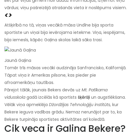
Bet par viņas ģimeni nav daudz informācijas, izņemot viņu
vārdus; viņu pašreizējā atrašanās vieta ir noslēpums visiem.
<>
Atšķirībā no tā, viņas vecākā māsa Undīne bija sporta
sportiste un viņai bija ievērojama ietekme. Viņa, iespējams,
bija iemesls, kāpēc Gaļina skolas laikā sāka trasi.
Jaunā Gaļina
Tomēr trīs māsas vecāki audzināja Sanfrancisko, Kalifornijā.
Tāpat viņa ir Amerikas pilsone, kas pieder pie
afroamerikāņu tautības.
Pārejot tālāk, jaunais Bekers devās uz
Mt. Patīkama
vidusskola
gadā izcēlās kā sportists
šķēršļi
un augstlēkšana.
Vēlāk viņa apmeklēja
Džordžijas Tehnoloģiju institūts,
kur
Bekere ieguva vadības grādu. Nemaz nerunājot par to, ka
Bekere turpināja sportistes aktivitātes arī koledžā.
Cik veca ir Gaļina Bekere?