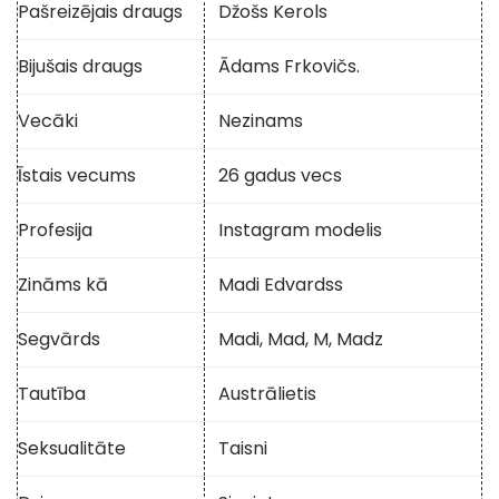
Pašreizējais draugs
Džošs Kerols
Bijušais draugs
Ādams Frkovičs.
Vecāki
Nezinams
Īstais vecums
26 gadus vecs
Profesija
Instagram modelis
Zināms kā
Madi Edvardss
Segvārds
Madi, Mad, M, Madz
Tautība
Austrālietis
Seksualitāte
Taisni