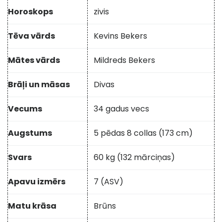
Horoskops
zivis
Tēva vārds
Kevins Bekers
Mātes vārds
Mildreds Bekers
Brāļi un māsas
Divas
Vecums
34 gadus vecs
Augstums
5 pēdas 8 collas (173 cm)
Svars
60 kg (132 mārciņas)
Apavu izmērs
7 (ASV)
Matu krāsa
Brūns