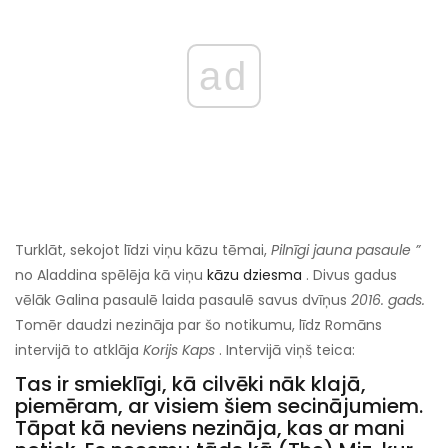
ad
Turklāt, sekojot līdzi viņu kāzu tēmai,
Pilnīgi jauna pasaule ”
no Aladdina spēlēja kā viņu
kāzu dziesma
. Divus gadus
vēlāk Galina pasaulē laida pasaulē savus dvīņus
2016. gads.
Tomēr daudzi nezināja par šo notikumu, līdz Romāns
intervijā to atklāja
Korijs Kaps
. Intervijā viņš teica:
Tas ir smieklīgi, kā cilvēki nāk klajā,
piemēram, ar visiem šiem secinājumiem.
Tāpat kā neviens nezināja, kas ar mani