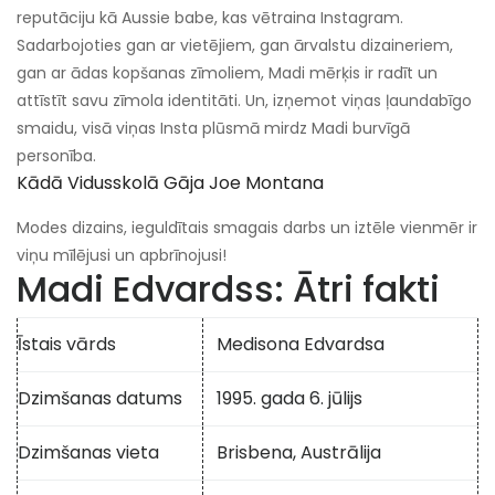
reputāciju kā Aussie babe, kas vētraina Instagram.
Sadarbojoties gan ar vietējiem, gan ārvalstu dizaineriem,
gan ar ādas kopšanas zīmoliem, Madi mērķis ir radīt un
attīstīt savu zīmola identitāti. Un, izņemot viņas ļaundabīgo
smaidu, visā viņas Insta plūsmā mirdz Madi burvīgā
personība.
Kādā Vidusskolā Gāja Joe Montana
Modes dizains, ieguldītais smagais darbs un iztēle vienmēr ir
viņu mīlējusi un apbrīnojusi!
Madi Edvardss: Ātri fakti
Īstais vārds
Medisona Edvardsa
Dzimšanas datums
1995. gada 6. jūlijs
Dzimšanas vieta
Brisbena, Austrālija