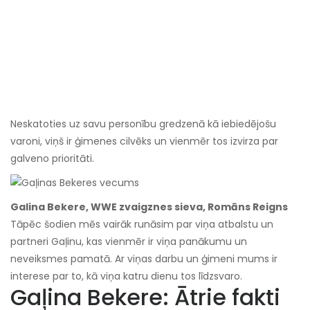
Neskatoties uz savu personību gredzenā kā iebiedējošu
varoni, viņš ir ģimenes cilvēks un vienmēr tos izvirza par
galveno prioritāti.
Galina Bekere, WWE zvaigznes sieva, Romāns Reigns
Tāpēc šodien mēs vairāk runāsim par viņa atbalstu un
partneri Gaļinu, kas vienmēr ir viņa panākumu un
neveiksmes pamatā. Ar viņas darbu un ģimeni mums ir
interese par to, kā viņa katru dienu tos līdzsvaro.
Gaļina Bekere: Ātrie fakti