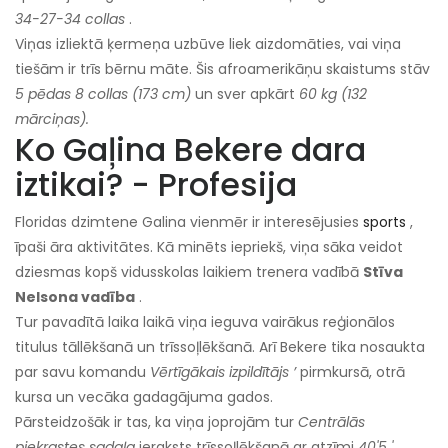
34-27-34 collas
.
Viņas izliektā ķermeņa uzbūve liek aizdomāties, vai viņa
tiešām ir trīs bērnu māte. Šis afroamerikāņu skaistums stāv
5 pēdas 8 collas (173 cm)
un sver apkārt
60 kg (132
mārciņas).
Ko Gaļina Bekere dara
iztikai? - Profesija
Floridas dzimtene Galina vienmēr ir interesējusies
sports
,
īpaši āra aktivitātes. Kā minēts iepriekš, viņa sāka veidot
dziesmas kopš vidusskolas laikiem trenera vadībā
Stīva
Nelsona vadība
.
Tur pavadītā laika laikā viņa ieguva vairākus reģionālos
titulus tāllēkšanā un trīssoļlēkšanā. Arī Bekere tika nosaukta
par savu komandu
Vērtīgākais izpildītājs ’
pirmkursā, otrā
kursa un vecāka gadagājuma gados.
Pārsteidzošāk ir tas, ka viņa joprojām tur
Centrālās
piekrastes sadaļa
ieraksts trīssoļlēkšanā ar atzīmi
40'5 '.