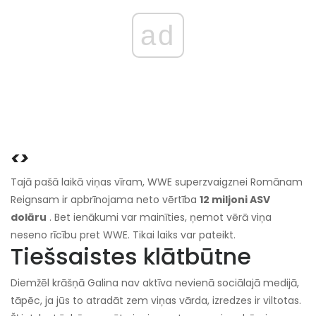
ad
<>
Tajā pašā laikā viņas vīram, WWE superzvaigznei Romānam
Reignsam ir apbrīnojama neto vērtība
12 miljoni ASV
dolāru
. Bet ienākumi var mainīties, ņemot vērā viņa
neseno rīcību pret WWE. Tikai laiks var pateikt.
Tiešsaistes klātbūtne
Diemžēl krāšņā Galina nav aktīva nevienā sociālajā medijā,
tāpēc, ja jūs to atradāt zem viņas vārda, izredzes ir viltotas.