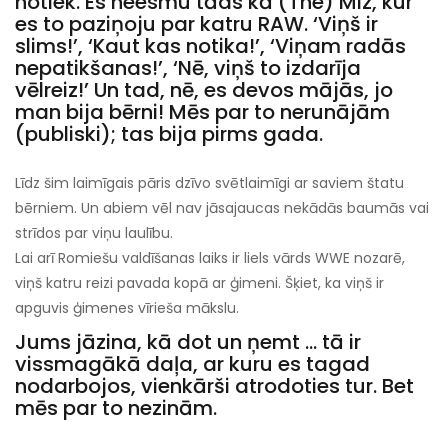
notiek. Es neesmu tāds kā (The) Miz, kur
es to paziņoju par katru RAW. ‘Viņš ir
slims!’, ‘Kaut kas notika!’, ‘Viņam radās
nepatikšanas!’, ‘Nē, viņš to izdarīja
vēlreiz!’ Un tad, nē, es devos mājās, jo
man bija bērni! Mēs par to nerunājām
(publiski); tas bija pirms gada.
Līdz šim laimīgais pāris dzīvo svētlaimīgi ar saviem štatu
bērniem. Un abiem vēl nav jāsajaucas nekādās baumās vai
strīdos par viņu laulību.
Lai arī Romiešu valdīšanas laiks ir liels vārds WWE nozarē,
viņš katru reizi pavada kopā ar ģimeni. Šķiet, ka viņš ir
apguvis ģimenes vīrieša mākslu.
Jums jāzina, kā dot un ņemt ... tā ir
vissmagākā daļa, ar kuru es tagad
nodarbojos, vienkārši atrodoties tur. Bet
mēs par to nezinām.