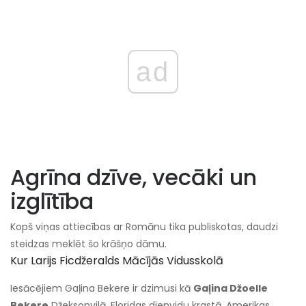
ad
Agrīna dzīve, vecāki un
izglītība
Kopš viņas attiecības ar Romānu tika publiskotas, daudzi
steidzas meklēt šo krāšņo dāmu.
Kur Larijs Ficdžeralds Mācījās Vidusskolā
Iesācējiem Gaļina Bekere ir dzimusi kā
Gaļina Džoelle
Bekere
Džeksonvilā, Floridas dienvidu krastā, Amerikas