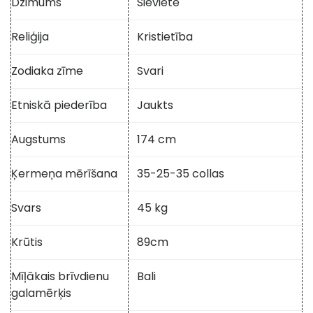
Dzimums
Sieviete
Reliģija
Kristietība
Zodiaka zīme
Svari
Etniskā piederība
Jaukts
Augstums
174 cm
Ķermeņa mērīšana
35-25-35 collas
Svars
45 kg
Krūtis
89cm
Mīļākais brīvdienu
Bali
galamērķis