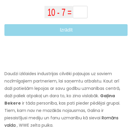
Izrādīt
Daudzi izklaides industrijas cilvēki paļaujas uz saviem
nozīmīgajiem partneriem, lai saņemtu atbalstu. Kaut arī
daži patiešām lepojas ar savu godību uzmanības centrā,
daži paliek atpakaļ un dara to, ko zina vislabāk.
Gaļina
Bekere
ir tāda personība, kas pati pieder pēdējai grupai.
Tiem, kam nav ne mazākās nojausmas, Galina ir
piesaistījusi mediju un fanu uzmanību kā sievai
Romāns
valda
, WWE zelta puika.