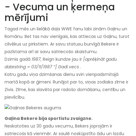
- Vecuma un ķermeņa
mērījumi
Tagad mēs un lielākā daļa WWE fanu labi zinām Gaļinu un
Romānu. Bet tas nav vienīgais, kas attiecas uz Gaļinu, turot
cilvēkus uz pirkstiem. Ar savu statusu burvīgā Bekere ir
pazīstama arī ar savu satriecošo skaistumu.
Dzimis gadā
1987,
Reign kundze jau ir
[aprēķināt gadu
datestring = 03/11/1987 ″] Gadi vecs
.
Katru gadu viņa dzimšanas dienu svin vienpadsmitajā
martā kopā ar ģimeni. Runājot par to, viņas zodiaka zīme ir
Zivis. Zīme, kas slavēta par radošo domāšanu, centību un
pievilcību.
Gaļina Bekere bija sportistu zvaigzne.
Neskatoties uz 30 gadu vecumu, Bekers joprojām ir
satriecošs kā vienmēr. Ar saulē noskūpstīto ādu un lazdu