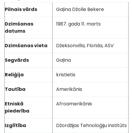
Pilnais vārds
Gaļina Džolle Bekere
Dzimšanas
1987. gada 11. marts
datums
Dzimšanas vieta
Džeksonvilla, Florida, ASV
Segvārds
Gaļina
Reliģija
kristietis
Tautība
Amerikānis
Etniskā
Afroamerikānis
piederība
Izglītība
Džordžijas Tehnoloģiju institūts