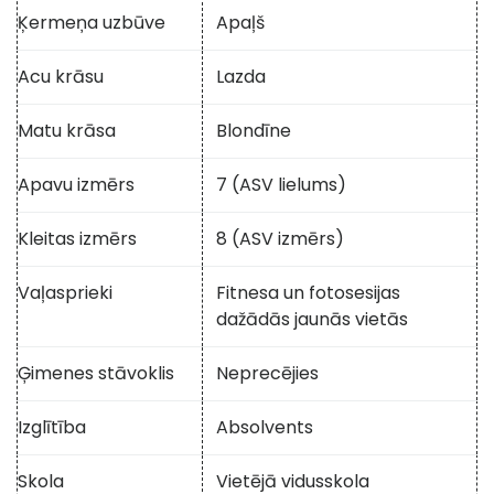
Ķermeņa uzbūve
Apaļš
Acu krāsu
Lazda
Matu krāsa
Blondīne
Apavu izmērs
7 (ASV lielums)
Kleitas izmērs
8 (ASV izmērs)
Vaļasprieki
Fitnesa un fotosesijas
dažādās jaunās vietās
Ģimenes stāvoklis
Neprecējies
Izglītība
Absolvents
Skola
Vietējā vidusskola