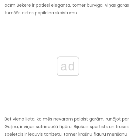
acīm Bekere ir patiesi eleganta, tomēr burvīga. Viņas garās
tumšās cirtas papildina skaistumu.
ad
Bet viena lieta, ko mēs nevaram palaist garām, runājot par
Gaļinu, ir viņas satriecošā figūra. Bijušais sportists un trases
spēlētājs ir ieguvis tonizētu, tomēr krāšņu figūru mērīšanu