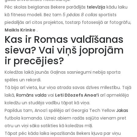
Pēc skolas beigšanas Bekere parādījās
televīzija
kādu laiku
kā fitnesa modeli. Bez tam
5 pēdas 8 collas
sportists
piedalījās arī citos projektos, tostarp fotosesijā ar fotogrāfu,
Maikls Krinke
.
Kas ir Romas valdīšanas
sieva? Vai viņš joprojām
ir precējies?
Koledžas laikā jaunās Gaļinas sasniegumi nebija sporta
spēles un rekordi.
Tā bija arī vieta, kur viņa atrada savas dzīves mīlestību. Tajā
laikā,
Romāns valda
vai
Leti Džozefs Anoa’i
arī apmeklēja
koledžu un studēja vadību tāpat kā viņa.
Papildus tam, Anoa’i spēlēja arī Georgia Tech Yellow
Jakas
futbola komanda. Uzreiz abiem radās sajūta vienam pret
otru un viņi sāka satikties kā koledžas mīļi.
Tāpat pēc kāda laika iepazīšanās Bekers kļuva par viņu