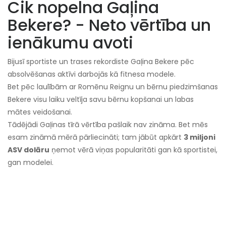
Cik nopelna Gaļina
Bekere? - Neto vērtība un
ienākumu avoti
Bijusī sportiste un trases rekordiste Gaļina Bekere pēc
absolvēšanas aktīvi darbojās kā fitnesa modele.
Bet pēc laulībām ar Romēnu Reignu un bērnu piedzimšanas
Bekere visu laiku veltīja savu bērnu kopšanai un labas
mātes veidošanai.
Tādējādi Gaļinas tīrā vērtība pašlaik nav zināma. Bet mēs
esam zināmā mērā pārliecināti; tam jābūt apkārt
3 miljoni
ASV dolāru
ņemot vērā viņas popularitāti gan kā sportistei,
gan modelei.