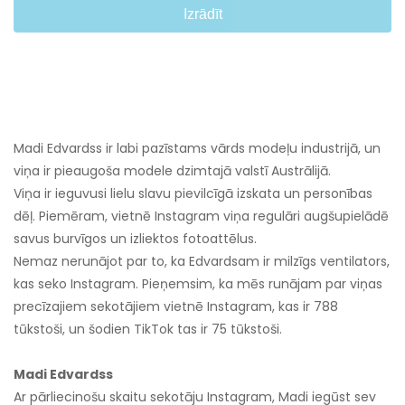
Izrādīt
Madi Edvardss ir labi pazīstams vārds modeļu industrijā, un
viņa ir pieaugoša modele dzimtajā valstī Austrālijā.
Viņa ir ieguvusi lielu slavu pievilcīgā izskata un personības
dēļ. Piemēram, vietnē Instagram viņa regulāri augšupielādē
savus burvīgos un izliektos fotoattēlus.
Nemaz nerunājot par to, ka Edvardsam ir milzīgs ventilators,
kas seko Instagram. Pieņemsim, ka mēs runājam par viņas
precīzajiem sekotājiem vietnē Instagram, kas ir 788
tūkstoši, un šodien TikTok tas ir 75 tūkstoši.
Madi Edvardss
Ar pārliecinošu skaitu sekotāju Instagram, Madi iegūst sev