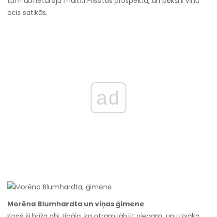
tam abi ieturēja maltīti Pilsētas prospektā, un pēkšņi viņu
acis satikās.
ad
Morēna Blumhardta un viņas ģimene
Kopš šī brīža abi zināja, ka otram jābūt vienam, un uzsāka