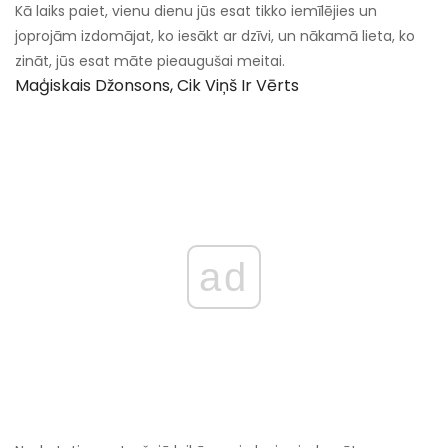
Kā laiks paiet, vienu dienu jūs esat tikko iemīlējies un
joprojām izdomājat, ko iesākt ar dzīvi, un nākamā lieta, ko
zināt, jūs esat māte pieaugušai meitai.
Maģiskais Džonsons, Cik Viņš Ir Vērts
ad