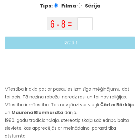
Tips:
Filma
Sērija
Izrādīt
Mīlestība ir akla pat ar pasaules izmisīgo mēģinājumu dot
tai acis. Tā nezina robežu, neredz rasi un tai nav reliģijas.
Mīlestība ir mīlestība. Tas nav jāuztver viegli
Čārlzs Bārklijs
un
Maurēna Blumhardta
darīja.
1980. gadu tradicionālajā, stereotipiskajā sabiedrībā baltā
sieviete, kas apprecējās ar melnādaino, parasti tika
atstumta.