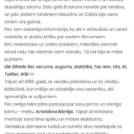
draudzīgu sarunu. Galu galā šī saruna noveda pie randiņa,
un pēc dažiem randiņiem Maurēns un Čārlzs bija viens
otram virs galvas.
Pēc tam izskanēja informācija, ka abi ir attiecībās un uzreiz
saskārās ar skarbu kritiku par saviem lēmumiem.
Bet, neskatoties uz visām izredzēm, mīlestība vienmēr
atrod ceļu; tas vienmēr ņem virsroku. Tā tas bija ar mīlas
putniem.
Elle Bīfelde Bio: vecums, augums, statistika,
Tas
reer,
Vīrs, IG,
Twitter, Wiki >>
Tāpat arī
1989. gads,
ar vecāku piekrišanu un to cilvēku
klātbūtnē, kuri mīlēja un atbalstīja viņu savienību, abi
apmainījās ar solījumiem.
Pēc neilga laika pāris paziņoja par savu pirmo un vienīgo
bērnu - meitu.
Kristiāna Bārlija.
Tāpat arī Kristiana
mantoja sava tēva spēku un mātes skaistumu.
Vienlaikus dzimšana turībā un svinēts tēvs neatkāpās no