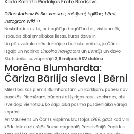
Kādā Koledžā Piedalījās Frotē Bredšovs
Diāna
Addoniz
Es
Bio: vecums, mērījumi, izglītība, bērni,
Instagram Wiki >>
Neskatoties uz to, ar bagātīgu bagātību tas, visticamāk,
izbaudīs tikai smalkākās lietas, kuras dzīvē ir.
Un pēc veikala mēs domājam burtisku veikalu, jo Čārlzs
izgāja un nopirka
Linkolna navigators
un
Bentlijs
un dzīvo
Skotsdeilas savrupmājā
2,5 miljoni ASV dolāru
.
Morēna Blumhardta:
Čārlza Bārlija sieva | Bērni
Mīlestība, kas piemīt Blumhardtam un Bārklijam, patiesi nav
pasakās. Piemēram, būdami atšķirīgas rasu izcelsmes, abi
izveidoja vienotību, ko šajā laika posmā pusdienlaikā varēja
saprast.
Arī Maureens un Čārlzs vispirms krustojās
1989. gads
kad viņi
kādu laiku uzturējās Buksa apgabalā, Pensilvānijā. Papildus