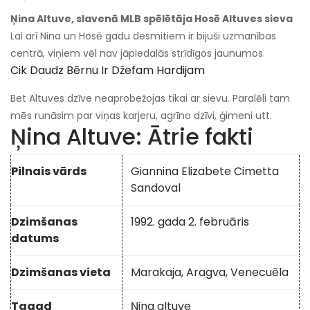
Ņina Altuve, slavenā MLB spēlētāja Hosē Altuves sieva
Lai arī Nina un Hosē gadu desmitiem ir bijuši uzmanības
centrā, viņiem vēl nav jāpiedalās strīdīgos jaunumos.
Cik Daudz Bērnu Ir Džefam Hardijam
Bet Altuves dzīve neaprobežojas tikai ar sievu. Paralēli tam
mēs runāsim par viņas karjeru, agrīno dzīvi, ģimeni utt.
Ņina Altuve: Ātrie fakti
Pilnais vārds
Giannina Elizabete Cimetta
Sandoval
Dzimšanas
1992. gada 2. februāris
datums
Dzimšanas vieta
Marakaja, Aragva, Venecuēla
Tagad
Ņina altuve