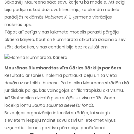
Sākotnēji Maureena sāka savu karjeru kā modele. Attiecīgi
bija gadījumi, kad daži avoti liecināja, ka blondā modele
parādījās reklāmās
Noblerex K-1,
ķermeņa vibrācijas
mašīnas tips.
Tāpat arī cerīgs viņas laikmeta modelis parasti pārgāja
aktiera karjerā. Kaut arī Blumhardta atkārtoti izaicināja sevi
sākt darboties, viņas centieni bija bez rezultātiem.
Maurēnas Blumhardtas vīrs Čārlzs Bārklijs par 6ers
Rezultātā arizonieši nolēma pārtraukt ceļu un tā vietā
devās uz noteiktu biznesu. Pa to laiku Maureens strādātu kā
juridiskais palīgs, kas vainagojās ar filantropisku aktīvismu.
Arī Skotsdeilas dzimtā puse stājās uz visu mūžu Goda
locekļa lomu
Jaunā sākuma sieviešu fonds.
Bezpeļņas organizācija intensīvi strādāja, lai sniegtu
sievietēm iespēju mainīt savu dzīvi un ietekmēt viņus
uzņemties lomas pozitīvu pārmaiņu panākšanai.