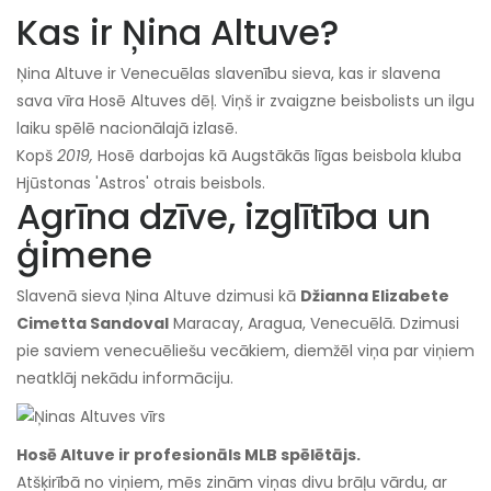
Kas ir Ņina Altuve?
Ņina Altuve ir Venecuēlas slavenību sieva, kas ir slavena
sava vīra Hosē Altuves dēļ. Viņš ir zvaigzne beisbolists un ilgu
laiku spēlē nacionālajā izlasē.
Kopš
2019,
Hosē darbojas kā Augstākās līgas beisbola kluba
Hjūstonas 'Astros' otrais beisbols.
Agrīna dzīve, izglītība un
ģimene
Slavenā sieva Ņina Altuve dzimusi kā
Džianna Elizabete
Cimetta Sandoval
Maracay, Aragua, Venecuēlā. Dzimusi
pie saviem venecuēliešu vecākiem, diemžēl viņa par viņiem
neatklāj nekādu informāciju.
Hosē Altuve ir profesionāls MLB spēlētājs.
Atšķirībā no viņiem, mēs zinām viņas divu brāļu vārdu, ar