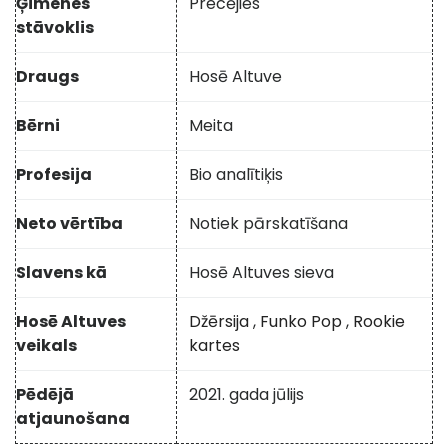
Ģimenes
Precējies
stāvoklis
Draugs
Hosē Altuve
Bērni
Meita
Profesija
Bio analītiķis
Neto vērtība
Notiek pārskatīšana
Slavens kā
Hosē Altuves sieva
Hosē Altuves
Džērsija
,
Funko Pop
,
Rookie
veikals
kartes
Pēdējā
2021. gada jūlijs
atjaunošana