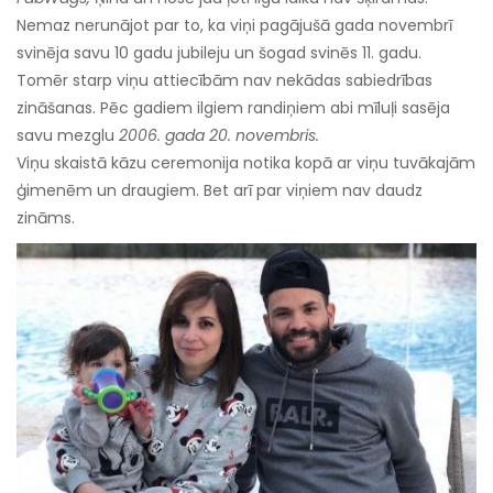
Nemaz nerunājot par to, ka viņi pagājušā gada novembrī
svinēja savu 10 gadu jubileju un šogad svinēs 11. gadu.
Tomēr starp viņu attiecībām nav nekādas sabiedrības
zināšanas. Pēc gadiem ilgiem randiņiem abi mīluļi sasēja
savu mezglu
2006. gada 20. novembris.
Viņu skaistā kāzu ceremonija notika kopā ar viņu tuvākajām
ģimenēm un draugiem. Bet arī par viņiem nav daudz
zināms.