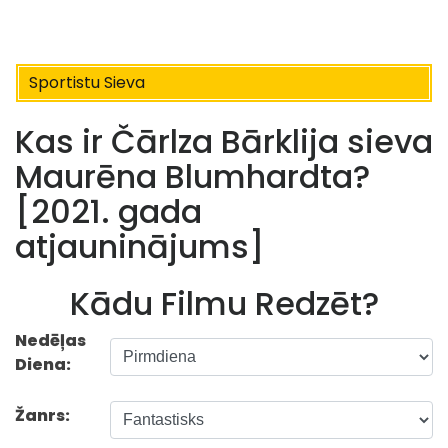
Sportistu Sieva
Kas ir Čārlza Bārklija sieva
Maurēna Blumhardta?
[2021. gada
atjauninājums]
Kādu Filmu Redzēt?
Nedēļas
Diena:
Žanrs: