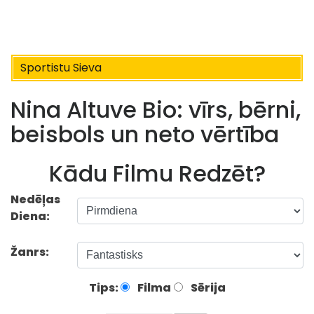
Sportistu Sieva
Nina Altuve Bio: vīrs, bērni,
beisbols un neto vērtība
Kādu Filmu Redzēt?
Nedēļas
Diena:
Žanrs:
Tips:
Filma
Sērija