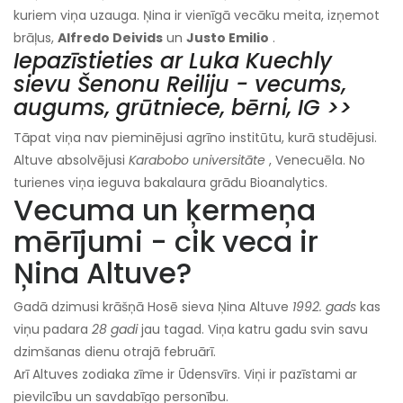
kuriem viņa uzauga. Ņina ir vienīgā vecāku meita, izņemot
brāļus,
Alfredo Deivids
un
Justo Emilio
.
Iepazīstieties ar Luka Kuechly
sievu Šenonu Reiliju - vecums,
augums, grūtniece, bērni, IG >>
Tāpat viņa nav pieminējusi agrīno institūtu, kurā studējusi.
Altuve absolvējusi
Karabobo universitāte
, Venecuēla. No
turienes viņa ieguva bakalaura grādu Bioanalytics.
Vecuma un ķermeņa
mērījumi - cik veca ir
Ņina Altuve?
Gadā dzimusi krāšņā Hosē sieva Ņina Altuve
1992. gads
kas
viņu padara
28 gadi
jau tagad. Viņa katru gadu svin savu
dzimšanas dienu otrajā februārī.
Arī Altuves zodiaka zīme ir Ūdensvīrs. Viņi ir pazīstami ar
pievilcību un savdabīgo personību.