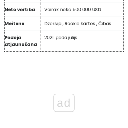
Neto vērtība
Vairāk nekā 500 000 USD
Meitene
Džērsija
,
Rookie kartes
,
Čības
Pēdējā
2021. gada jūlijs
atjaunošana
ad