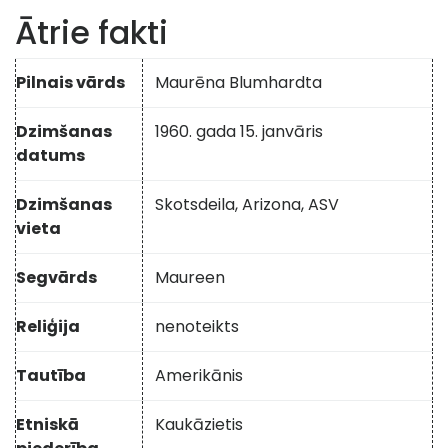
Ātrie fakti
Pilnais vārds
Maurēna Blumhardta
Dzimšanas
1960. gada 15. janvāris
datums
Dzimšanas
Skotsdeila, Arizona, ASV
vieta
Segvārds
Maureen
Reliģija
nenoteikts
Tautība
Amerikānis
Etniskā
Kaukāzietis