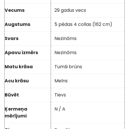
Vecums
29 gadus vecs
Augstums
5 pēdas 4 collas (162 cm)
Svars
Nezināms
Apavu izmērs
Nezināms
Matu krāsa
Tumši brūns
Acu krāsu
Melns
Būvēt
Tievs
Ķermeņa
N / A
mērījumi