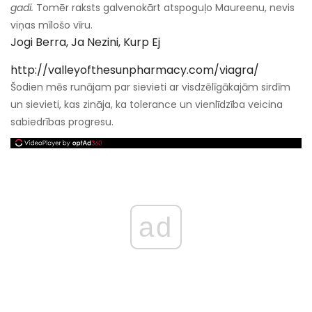
gadi.
Tomēr raksts galvenokārt atspoguļo Maureenu, nevis
viņas mīlošo vīru.
Jogi Berra, Ja Nezini, Kurp Ej
http://valleyofthesunpharmacy.com/viagra/
Šodien mēs runājam par sievieti ar visdzēlīgākajām sirdīm
un sievieti, kas zināja, ka tolerance un vienlīdzība veicina
sabiedrības progresu.
ad