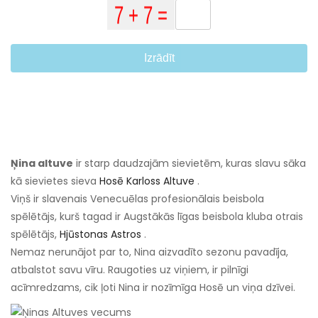
Izrādīt
Ņina altuve
ir starp daudzajām sievietēm, kuras slavu sāka
kā sievietes sieva
Hosē Karloss Altuve
.
Viņš ir slavenais Venecuēlas profesionālais beisbola
spēlētājs, kurš tagad ir Augstākās līgas beisbola kluba otrais
spēlētājs,
Hjūstonas Astros
.
Nemaz nerunājot par to, Nina aizvadīto sezonu pavadīja,
atbalstot savu vīru. Raugoties uz viņiem, ir pilnīgi
acīmredzams, cik ļoti Nina ir nozīmīga Hosē un viņa dzīvei.