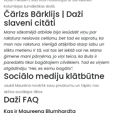
viņas mērķiem, kad viņa nodarbojās ar žurnālistiku
Kolumbijas žurnālistikas skolā.
Čārlzs Bārklijs | Daži
slaveni citāti
Mana sākotnējā atbilde bija iesūdzēt viņu par
rakstura neslavas celšanu, bet tad es sapratu, ka
man nav rakstura.
Vienīgā atšķirība starp labu un
sliktu metienu ir tā, vai tas iet iekšā vai ne.
Mana
ģimene mani pārņēma, jo viņi teica, ka Bušs ir
paredzēts tikai bagātajiem cilvēkiem. Tad es viņiem
atgādināju: “Hei, es esmu bagāts”.
Sociālo mediju klātbūtne
Jaukā Maurēna novērtē savu privātumu un tāpēc nav
aktīva sociālajos tīklos.
Daži FAQ
Kas ir Maureena Blumhardta