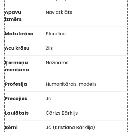
Apavu
Nav atklāts
izmērs
Matu krāsa
Blondīne
Acu krāsu
Zils
Ķermeņa
Nezināms
mērīšana
Profesija
Humanitārais, modelis
Precējies
Jā
Laulātais
Čārlzs Bārklijs
Bērni
Jā (Kristiana Bārklija)