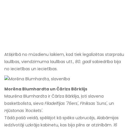
Atšķirībā no mūsdienu laikiem, kad tiek legalizētas starprašu
laulības, viendzimuma laulības utt.,
80. gadi
sabiedrība bija
no iecietības un iecietības.
Morēna Blumhardta un Čārlzs Bārklijs
Maurēna Blumhardta ir Čārlza Bārklija, ļoti slavena
basketbolista, sieva
Filadelfijas '76ers', Fīniksas 'Suns',
un
Hjūstonas 'Rockets'.
Tādā pašā veidā, spēlējot kā spēka uzbrucējs, Alabāmijas
iedzīvotāji uzkrāja kabinetu, kas bija pilns ar atzinībām.
16