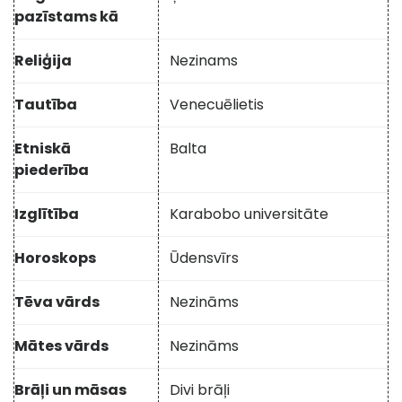
pazīstams kā
Reliģija
Nezinams
Tautība
Venecuēlietis
Etniskā
Balta
piederība
Izglītība
Karabobo universitāte
Horoskops
Ūdensvīrs
Tēva vārds
Nezināms
Mātes vārds
Nezināms
Brāļi un māsas
Divi brāļi