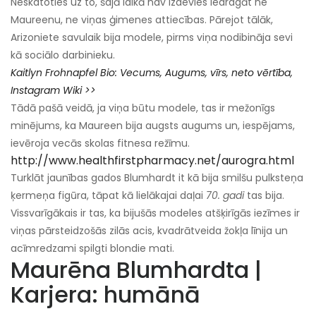
Neskatoties uz to, šajā laikā nav izdevies iedragāt ne
Maureenu, ne viņas ģimenes attiecības. Pārejot tālāk,
Arizoniete savulaik bija modele, pirms viņa nodibināja sevi
kā sociālo darbinieku.
Kaitlyn Frohnapfel Bio:
Vecums,
Augums, vīrs, neto vērtība,
Instagram Wiki >>
Tādā pašā veidā, ja viņa būtu modele, tas ir mežonīgs
minējums, ka Maureen bija augsts augums un, iespējams,
ievēroja vecās skolas fitnesa režīmu.
http://www.healthfirstpharmacy.net/aurogra.html
Turklāt jaunības gados Blumhardt it kā bija smilšu pulksteņa
ķermeņa figūra, tāpat kā lielākajai daļai
70. gadi
tas bija.
Vissvarīgākais ir tas, ka bijušās modeles atšķirīgās iezīmes ir
viņas pārsteidzošās zilās acis, kvadrātveida žokļa līnija un
acīmredzami spilgti blondie mati.
Maurēna Blumhardta |
Karjera: humānā