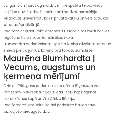
Lai gan Blumhardt agrīnā dzīve ir neizpētīta telpa, viņas
izglītība nav. Faktiski blondīne acīmredzot apmeklēja
Villanovas universitāti, kas ir privāta katoļu universitāte, kas
atrodas Pensilvānijā.
Pēc tam ar grādu rokā arīzonietis uzsāka citas kvalifikācijas
iegūšanu Kolumbijas žurnālistikas skolā.
Blumhardta nodarbošanās izglītībā izraisa cilvēka interesi un
sniedz pierādījumus, ka viņa bija topošā žurnāliste.
Maurēna Blumhardta |
Vecums, augstums un
ķermeņa mērījumi
Dzimis
1960. gads
padara skaisto dāmu 61
gadiem
vecs.
Patiešām, Maureena ir gājusi garu ceļu kopš agrīnās
izbraukšanas kopā ar vīru Čārlzu Bārkliju.
Pēc fotogrāfijām šķita, ka abi patiešām bauda savu
aizraujošo pieaugušo dzīvi.