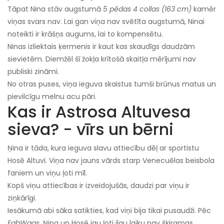
Tāpat Nina stāv augstumā
5 pēdas 4 collas (163 cm)
kamēr
viņas svars nav. Lai gan viņa nav svētīta augstumā, Ninai
noteikti ir krāšņs augums, lai to kompensētu.
Ninas izliektais ķermenis ir kaut kas skaudīgs daudzām
sievietēm. Diemžēl šī žokļa krītošā skaitļa mērījumi nav
publiski zināmi.
No otras puses, viņa ieguva skaistus tumši brūnus matus un
pievilcīgu melnu acu pāri.
Kas ir Astrosa Altuvesa
sieva? - vīrs un bērni
Ņina ir tāda, kura ieguva slavu attiecību dēļ ar sportistu
Hosē Altuvi. Viņa nav jauns vārds starp Venecuēlas beisbola
faniem un viņu ļoti mīl.
Kopš viņu attiecības ir izveidojušās, daudzi par viņu ir
ziņkārīgi.
Iesākumā abi sāka satikties, kad viņi bija tikai pusaudži. Pēc
FabWags,
Ņina un Hosē jau ļoti ilgu laiku nav šķiramas.