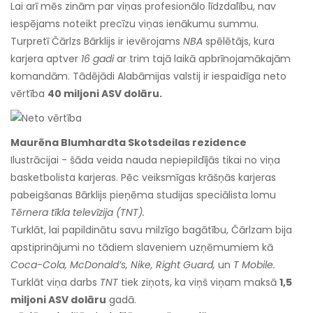
Lai arī mēs zinām par viņas profesionālo līdzdalību, nav
iespējams noteikt precīzu viņas ienākumu summu.
Turpretī Čārlzs Bārklijs ir ievērojams
NBA
spēlētājs, kura
karjera aptver
16 gadi
ar trim tajā laikā apbrīnojamākajām
komandām. Tādējādi Alabāmijas valstij ir iespaidīga neto
vērtība
40 miljoni ASV dolāru.
Maurēna Blumhardta Skotsdeilas rezidence
Ilustrācijai - šāda veida nauda nepiepildījās tikai no viņa
basketbolista karjeras. Pēc veiksmīgas krāšņās karjeras
pabeigšanas Bārklijs pieņēma studijas speciālista lomu
Tērnera tīkla televīzija (TNT).
Turklāt, lai papildinātu savu milzīgo bagātību, Čārlzam bija
apstiprinājumi no tādiem slaveniem uzņēmumiem kā
Coca-Cola, McDonald’s, Nike, Right Guard,
un
T Mobile.
Turklāt viņa darbs
TNT
tiek ziņots, ka viņš viņam maksā
1,5
miljoni ASV dolāru
gadā.