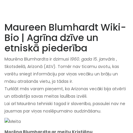
Maureen Blumhardt Wiki-
Bio | Agrīna dzīve un
etniskā piederība
Maurēna Blumhardta ir dzimusi
1960. gada 15. janvāris
,
Skotsdeilā, Arizonā (ASV). Tomēr nav ticamu avotu, kas
varētu sniegt informāciju par viņas vecāku un brāļu un
māsu atrašanās vietu, ja tādas ir.
Turklāt mēs varam pieņemt, ka Arizonas vecāki bija atvērti
un atbalstīja savas meitas laulības izvēli.
Lai arī Maurēna tehniski tagad ir slavenība, pasaulei nav ne
jausmas par viņas noslēpumaino audzināšanu.
Morēna Blumhardta ar meitu Kristiānu