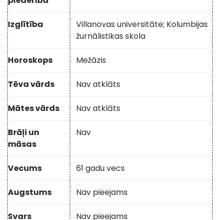
piederība
Izglītība
Villanovas universitāte; Kolumbijas
žurnālistikas skola
Horoskops
Mežāzis
Tēva vārds
Nav atklāts
Mātes vārds
Nav atklāts
Brāļi un
Nav
māsas
Vecums
61 gadu vecs
Augstums
Nav pieejams
Svars
Nav pieejams