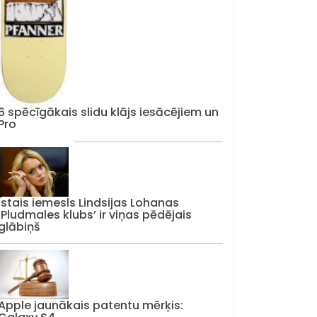
6 spēcīgākais slidu klājs iesācējiem un
Pro
Īstais iemesls Lindsijas Lohanas
‘Pludmales klubs’ ir viņas pēdējais
glābiņš
Apple jaunākais patentu mērķis: