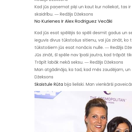
Kad jūs paņemat piķi un kaut kur noliekat, tas ir 
skaidrību. ― Redžijs Džeksons
No Kurienes Ir Alex Rodriguez Vecāki
Kad jūs esat spēlējis šo spēli desmit gadus un 
ieguvis divus tūkstošus sitienu, vai jūs zināt, 
tūkstošiem jūs esat nonācis nulle. ― Redžijs Dž
Jūs zināt, šī spēle nav īpaši jautra, kad trāpāt t
Trāpīt labāk nekā seksu. ― Redžijs Džeksons
Man atgādināja, ka tad, kad mēs zaudējam, un es 
Džeksons
Skaistule Rūta
bija lieliski. Man vienkārši paveic