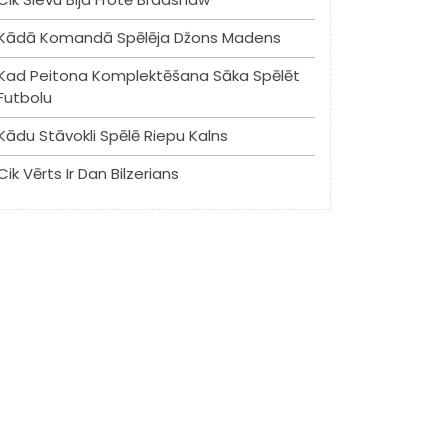
Kādā Komandā Spēlēja Džons Madens
Kad Peitona Komplektēšana Sāka Spēlēt
Futbolu
Kādu Stāvokli Spēlē Riepu Kalns
Cik Vērts Ir Dan Bilzerians