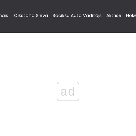
nais
Cīkstoņa Sieva
Sacīkšu Auto Vadītājs
Aktrise
Hoke
ad