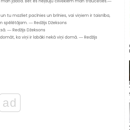
 kas man jādod. Bet es neļauju cilvēkiem man traucēties.―
un tu mazliet pacīnies un brīnies, vai viņiem ir taisnība,
m spēlētājam. ― Redžijs Džeksons
ksā. ― Redžijs Džeksons
domāt, ka viņi ir labāki nekā viņi domā. ― Redžijs
ad