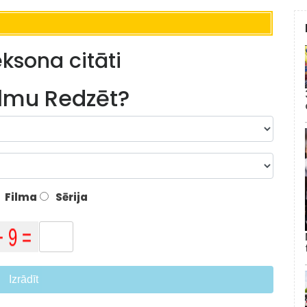
ksona citāti
lmu Redzēt?
Filma
Sērija
Izrādīt