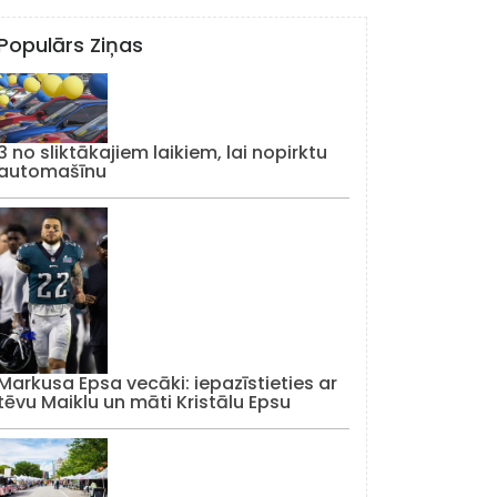
Populārs Ziņas
3 no sliktākajiem laikiem, lai nopirktu
automašīnu
Markusa Epsa vecāki: iepazīstieties ar
tēvu Maiklu un māti Kristālu Epsu