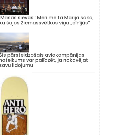
‘Māsas sievas’: Meri meita Marija saka,
ka šajos Ziemassvētkos viņa „cīnījās”
Šis pārsteidzošais aviokompānijas
noteikums var palīdzēt, ja nokavējat
savu lidojumu