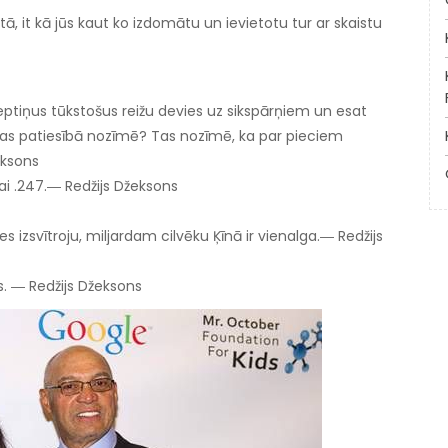
tā, it kā jūs kaut ko izdomātu un ievietotu tur ar skaistu
septiņus tūkstošus reižu devies uz sikspārņiem un esat
ko tas patiesībā nozīmē? Tas nozīmē, ka par pieciem
eksons
ikai .247.― Redžijs Džeksons
izsvītroju, miljardam cilvēku Ķīnā ir vienalga.― Redžijs
ās. ― Redžijs Džeksons