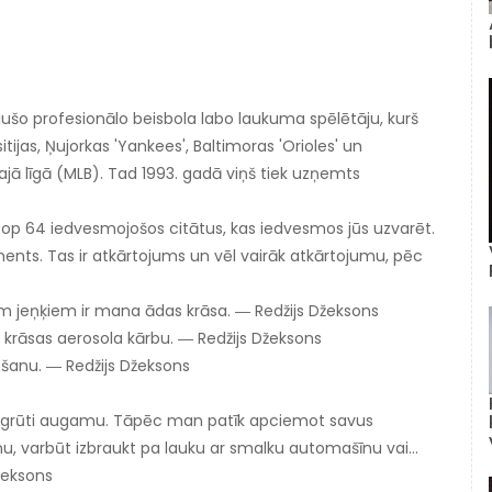
ijušo profesionālo beisbola labo laukuma spēlētāju, kurš
tijas, Ņujorkas 'Yankees', Baltimoras 'Orioles' un
ajā līgā (MLB). Tad 1993. gadā viņš tiek uzņemts
a top 64 iedvesmojošos citātus, kas iedvesmos jūs uzvarēt.
uments. Tas ir atkārtojums un vēl vairāk atkārtojumu, pēc
jiem jeņķiem ir mana ādas krāsa. ― Redžijs Džeksons
ar krāsas aerosola kārbu. ― Redžijs Džeksons
ēšanu. ― Redžijs Džeksons
rūtu, grūti augamu. Tāpēc man patīk apciemot savus
vīnu, varbūt izbraukt pa lauku ar smalku automašīnu vai…
žeksons