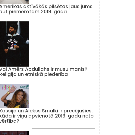
Amerikas aktīvākās pilsētas ļaus jums
būt piemērotam 2019. gadā
Vai Amērs Abdullahs ir musulmanis?
Reliģija un etniskā piederība
Kassija un Alekss Smalki ir precējušies:
kāda ir viņu apvienotā 2019. gada neto
vērtība?