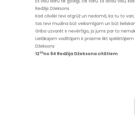
Es visu daru tik godīgi, cik varu. Es dodu visu,
Redžijs Džeksons
Kad cilvēki tevi atgrūž un nedomā, ka tu to vari, 
tas tevi mudina būt veiksmīgam un būt lieliska
Griba uzvarēt ir nevērtīga, ja jums par to nema
Lielākajam vadītājam ir prasme likt spēlētājiem 
Džeksons
th
12
no 64 Redžija Džeksona citātiem