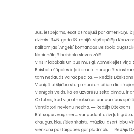
Jūs, iespējams, esat dzirdējuši par amerikāņu b
dzimis 1946. gada 18. maijā. Viņš spēlēja Kanzassi
Kalifornijas 'Angels' komandās Beisbola augstāk
Nacionālajā beisbola slavas zālē.
Viņš ir labākais un būs mūžīgi. Apmeklējiet viņ
Beisbola šūpoles ir ļoti smalki noregulēts instr
tam nedaudz vairāk pēc tā. ― Redžijs Džeksons
Vienīgā atšķirība starp mani un citiem lieliska
Vienīgais veids, kā es uzvarēšu zelta cimdu, ir 
Oktobris, kad viņi atmaksājas par bumbas spēl
Ventilatori nevienu nezina. ― Redžijs Džeksons
Būt superzvaigznei ... var padarīt dzīvi ļoti g
draugus, klausīties skaistu mūziku, dzert labu 
vienkārši pastaigāties gar pludmali. ― Redžijs D