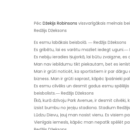
Pēc
Džekijs Robinsons
vissvarīgākais melnais be
Redžijs Džeksons
Es esmu labākais beisbolā. ― Redžijs Džeksons
Es gribētu, lai es varētu mazliet iedegt uguni.―
Es nebiju ieradies Ņujorkā, lai būtu zvaigzne, es
Man nav iebildumu tikt piekautam, bet es ienīs
Man ir grūti noticēt, ka sportistiem ir par dārgu
bizness. Man ir grūti saprast, kāpēc īpašnieki pa
Es esmu cilvēks un desmit gadus esmu spēlēji
beisbolists.― Redžijs Džeksons
Ēkā, kurā dzīvoju Park Avenue, ir desmit cilvēki,
izsist bumbu no jeņķu stadiona. Stadium Redžij
Lūdzu Dievu, ļauj man nosist vienu. Es visiem pat
Vienīgais iemesls, kāpēc man nepatīk spēlēt pasau
Redžijs Džeksons