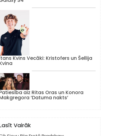
Galaxy S4
Ītans Kvins Vecāki: Kristofers un Šellija
Kvina
Patiesība aiz Ritas Oras un Konora
Makgregora ‘Datuma nakts’
Lasīt Vairāk
Cik Sievu Bija Frotē Bradshaw