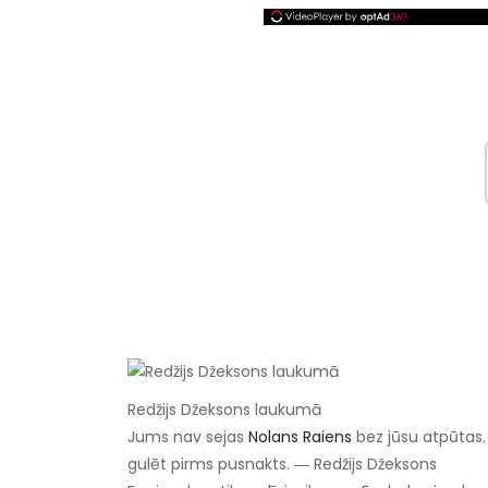
Redžijs Džeksons laukumā
Jums nav sejas
Nolans Raiens
bez jūsu atpūtas. V
gulēt pirms pusnakts. ― Redžijs Džeksons