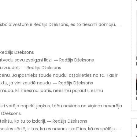
isbola vēsturē ir Redžijs Džeksons, es to tiešām domāju.―
 Redžijs Džeksons
 atvedu savu zvaigzni līdzi. ― Redžijs Džeksons
tu zaudēt. ― Redžijs Džeksons
 cenu. Ja īpašnieks zaudē naudu, atsakieties no tā. Tas ir
liktu, ja viņi zaudē naudu. ― Redžijs Džeksons
s muca. Es neesmu loafis, neesmu parauts, esmu
 kuri varēja nopirkt jeņķus, taču neviens no viņiem nevarēja
s Džeksons
eikšu, ka tu to izdarīji. ― Redžijs Džeksons
les sērijā, ir tas, ka es nevaru skatīties, kā es spēlēju.―