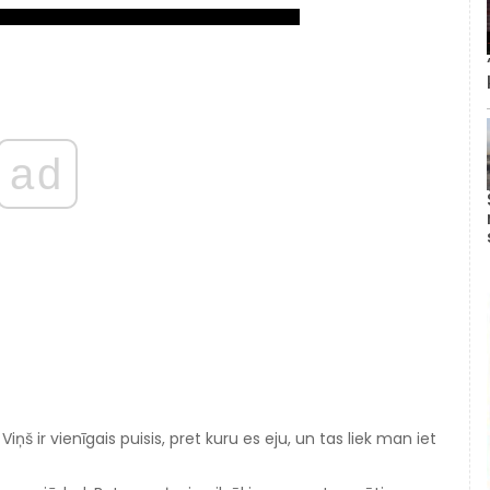
ad
iņš ir vienīgais puisis, pret kuru es eju, un tas liek man iet