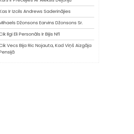
Kas Ir Izcils Andrews Saderinājies
Mihaels Džonsons Earvins Džonsons Sr.
Cik Ilgi Eli Personāls Ir Bijis Nfl
Cik Vecs Bija Ric Nojauta, Kad Viņš Aizgāja
Pensijā