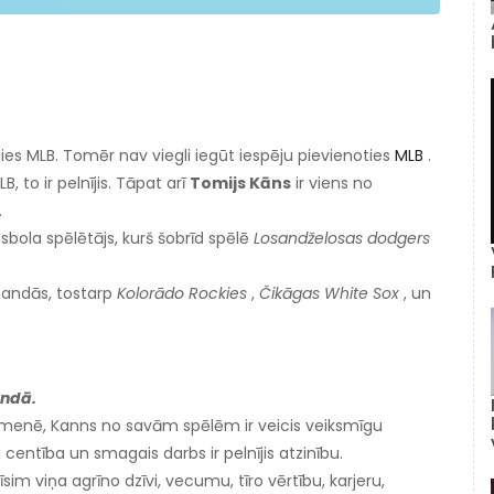
ies MLB. Tomēr nav viegli iegūt iespēju pievienoties
MLB
.
 to ir pelnījis. Tāpat arī
Tomijs Kāns
ir viens no
.
isbola spēlētājs, kurš šobrīd spēlē
Losandželosas dodgers
omandās, tostarp
Kolorādo Rockies
,
Čikāgas White Sox
, un
andā.
 ģimenē, Kanns no savām spēlēm ir veicis veiksmīgu
 centība un smagais darbs ir pelnījis atzinību.
im viņa agrīno dzīvi, vecumu, tīro vērtību, karjeru,