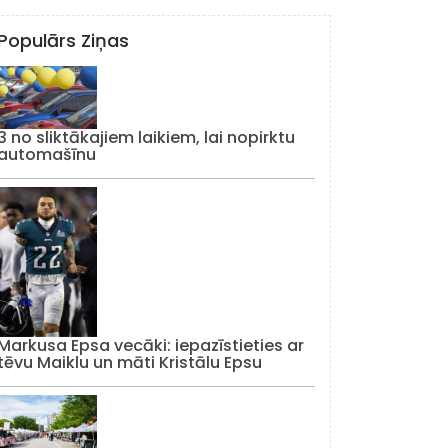
Populārs Ziņas
3 no sliktākajiem laikiem, lai nopirktu
automašīnu
Markusa Epsa vecāki: iepazīstieties ar
tēvu Maiklu un māti Kristālu Epsu