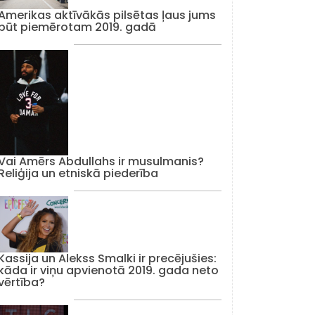
Amerikas aktīvākās pilsētas ļaus jums
būt piemērotam 2019. gadā
Vai Amērs Abdullahs ir musulmanis?
Reliģija un etniskā piederība
Kassija un Alekss Smalki ir precējušies:
kāda ir viņu apvienotā 2019. gada neto
vērtība?