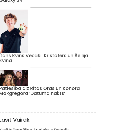
Galaxy S4
Ītans Kvins Vecāki: Kristofers un Šellija
Kvina
Patiesība aiz Ritas Oras un Konora
Makgregora ‘Datuma nakts’
Lasīt Vairāk
Kurš Ir Precējies Ar Aleksis Dejoriju