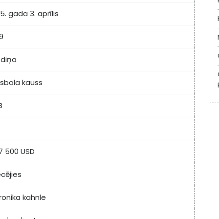
5. gada 3. aprīlis
9
odiņa
isbola kauss
B
7 500 USD
cējies
ronika kahnle