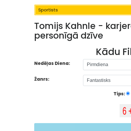
Sportists
Tomijs Kahnle - karjera
personīgā dzīve
Kādu Fi
Nedēļas Diena:
Žanrs:
Tips: