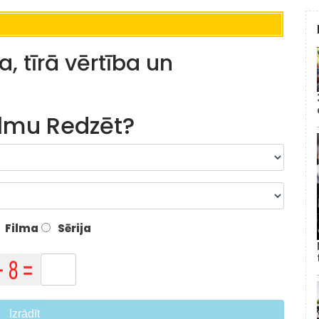
, tīrā vērtība un
lmu Redzēt?
Filma
Sērija
Izrādīt