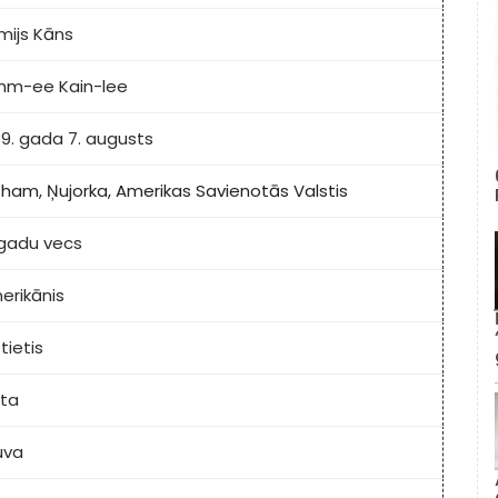
mijs Kāns
hm-ee Kain-lee
89. gada 7. augusts
tham, Ņujorka, Amerikas Savienotās Valstis
 gadu vecs
erikānis
stietis
lta
uva