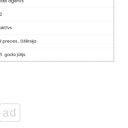
īvais aģents
2
aktīvs
B preces
,
Džērsija
1. gada jūlijs
ad