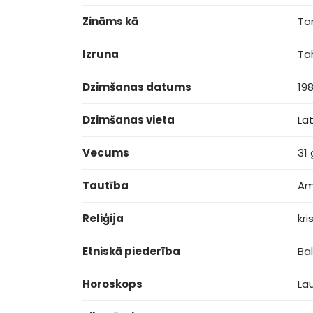
Zināms kā
To
Izruna
Ta
Dzimšanas datums
19
Dzimšanas vieta
La
Vecums
31
Tautība
Am
Reliģija
kri
Etniskā piederība
Ba
Horoskops
La