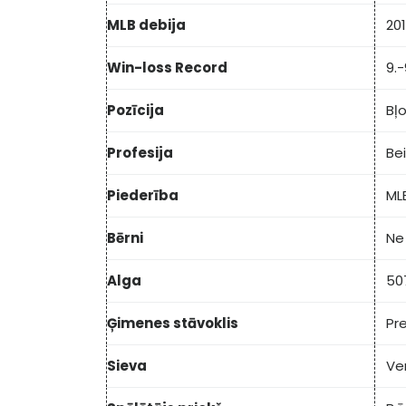
MLB debija
201
Win-loss Record
9.-
Pozīcija
Bļ
Profesija
Be
Piederība
ML
Bērni
Ne
Alga
50
Ģimenes stāvoklis
Pre
Sieva
Ve