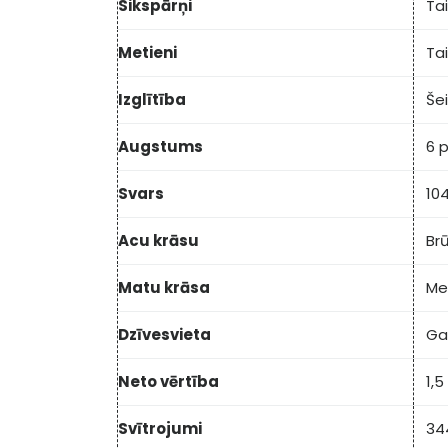
Sikspārņi
Ta
Metieni
Ta
Izglītība
Šei
Augstums
6 
Svars
10
Acu krāsu
Br
Matu krāsa
Me
Dzīvesvieta
Ga
Neto vērtība
1,5
Svītrojumi
34