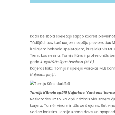
Katrs beisbola spēlētājs sapņo kādreiz pievienot
Tādējādi tas, kurš saņem iespēju pievienoties MLB,
izcilajiem beisbola spēlētājiem, kurš iekļuvis MLB
Tiem, kas nezina, Tomijs Kāns ir profesionāls be
gada
Augstākās līgas beisbols (MLB)
.
Karjeras laikā Tomijs ir spēlējis vairākās MLB k
Ņujorkas jeņķi
.
Tomijs Kānels spēlē Ņujorkas 'Yankees' kom
Neskatoties uz to, ka viņš ir dzimis vidusmēra
karjeru. Tomēr viņam ir tāls ceļš ejams. Bet viņa
Šodien ienirsim Tomija Kahna dzīvē un apspriedīs