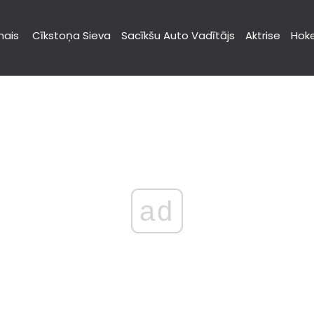
nais
Cīkstoņa Sieva
Sacīkšu Auto Vadītājs
Aktrise
Hoke
ad