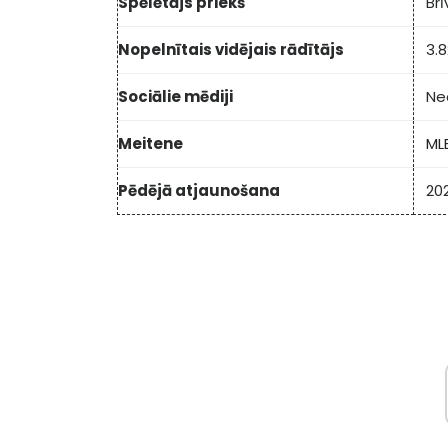
Spēlētājs priekš
Br
Nopelnītais vidējais rādītājs
3.8
Sociālie mēdiji
Ne
Meitene
ML
Pēdējā atjaunošana
202