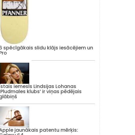
6 spēcīgākais slidu klājs iesācējiem un
Pro
Īstais iemesls Lindsijas Lohanas
‘Pludmales klubs’ ir viņas pēdējais
glābiņš
Apple jaunākais patentu mērķis: