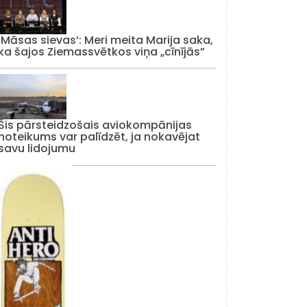
‘Māsas sievas’: Meri meita Marija saka,
ka šajos Ziemassvētkos viņa „cīnījās”
Šis pārsteidzošais aviokompānijas
noteikums var palīdzēt, ja nokavējat
savu lidojumu