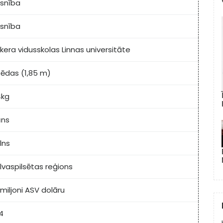
isnība
isnība
kera vidusskolas Linnas universitāte
pēdas (1,85 m)
4kg
ūns
lns
lvaspilsētas reģions
 miljoni ASV dolāru
4