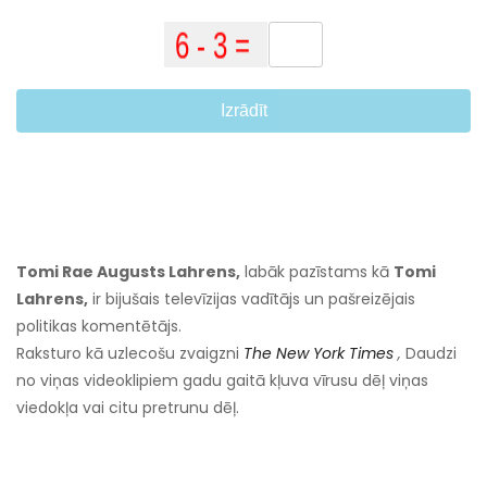
Izrādīt
Tomi Rae Augusts Lahrens,
labāk pazīstams kā
Tomi
Lahrens,
ir bijušais televīzijas vadītājs un pašreizējais
politikas komentētājs.
Raksturo kā uzlecošu zvaigzni
The New York Times
,
Daudzi
no viņas videoklipiem gadu gaitā kļuva vīrusu dēļ viņas
viedokļa vai citu pretrunu dēļ.