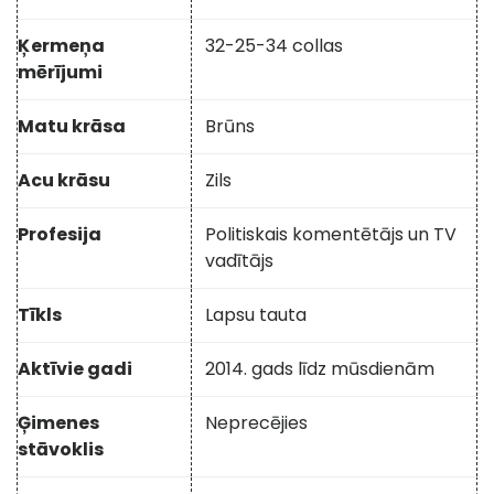
Ķermeņa
32-25-34 collas
mērījumi
Matu krāsa
Brūns
Acu krāsu
Zils
Profesija
Politiskais komentētājs un TV
vadītājs
Tīkls
Lapsu tauta
Aktīvie gadi
2014. gads līdz mūsdienām
Ģimenes
Neprecējies
stāvoklis