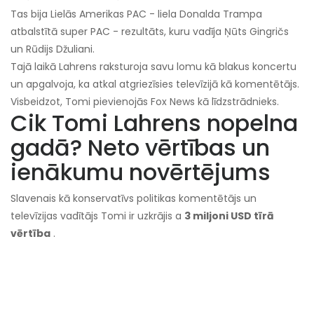
Tas bija Lielās Amerikas PAC - liela Donalda Trampa
atbalstītā super PAC - rezultāts, kuru vadīja Ņūts Gingričs
un Rūdijs Džuliani.
Tajā laikā Lahrens raksturoja savu lomu kā blakus koncertu
un apgalvoja, ka atkal atgriezīsies televīzijā kā komentētājs.
Visbeidzot, Tomi pievienojās Fox News kā līdzstrādnieks.
Cik Tomi Lahrens nopelna
gadā? Neto vērtības un
ienākumu novērtējums
Slavenais kā konservatīvs politikas komentētājs un
televīzijas vadītājs Tomi ir uzkrājis a
3 miljoni USD tīrā
vērtība
.