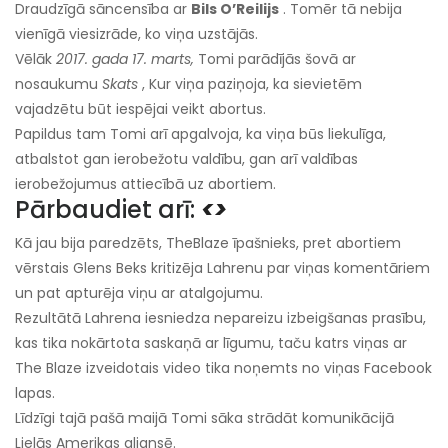
Draudzīgā sāncensība ar
Bils O’Reilijs
. Tomēr tā nebija
vienīgā viesizrāde, ko viņa uzstājās.
Vēlāk
2017. gada 17. marts,
Tomi parādījās šovā ar
nosaukumu
Skats
, Kur viņa paziņoja, ka sievietēm
vajadzētu būt iespējai veikt abortus.
Papildus tam Tomi arī apgalvoja, ka viņa būs liekulīga,
atbalstot gan ierobežotu valdību, gan arī valdības
ierobežojumus attiecībā uz abortiem.
Pārbaudiet arī:
<>
Kā jau bija paredzēts, TheBlaze īpašnieks, pret abortiem
vērstais Glens Beks kritizēja Lahrenu par viņas komentāriem
un pat apturēja viņu ar atalgojumu.
Rezultātā Lahrena iesniedza nepareizu izbeigšanas prasību,
kas tika nokārtota saskaņā ar līgumu, taču katrs viņas ar
The Blaze izveidotais video tika noņemts no viņas Facebook
lapas.
Līdzīgi tajā pašā maijā Tomi sāka strādāt komunikācijā
Lielās Amerikas aliansē.