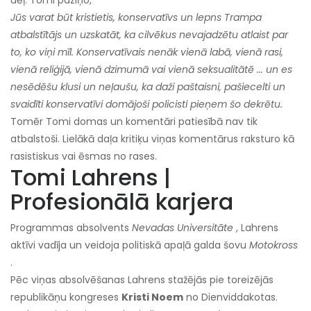
dēļ. Tomi paziņo,
Jūs varat būt kristietis, konservatīvs un lepns Trampa
atbalstītājs un uzskatāt, ka cilvēkus nevajadzētu atlaist par
to, ko viņi mīl. Konservatīvais nenāk vienā labā, vienā rasi,
vienā reliģijā, vienā dzimumā vai vienā seksualitātē ... un es
nesēdēšu klusi un neļaušu, ka daži paštaisni, pašiecelti un
svaidīti konservatīvi domājoši policisti pieņem šo dekrētu.
Tomēr Tomi domas un komentāri patiesībā nav tik
atbalstoši. Lielākā daļa kritiķu viņas komentārus raksturo kā
rasistiskus vai ēsmas no rases.
Tomi Lahrens |
Profesionālā karjera
Programmas absolvents
Nevadas Universitāte
, Lahrens
aktīvi vadīja un veidoja politiskā apaļā galda šovu
Motokross
.
Pēc viņas absolvēšanas Lahrens stažējās pie toreizējās
republikāņu kongreses
Kristi Noem
no Dienviddakotas.