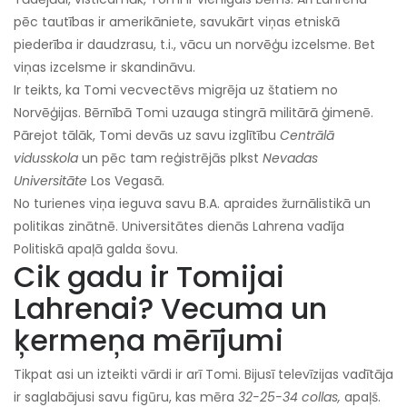
pēc tautības ir amerikāniete, savukārt viņas etniskā
piederība ir daudzrasu, t.i., vācu un norvēģu izcelsme. Bet
viņas izcelsme ir skandināvu.
Ir teikts, ka Tomi vecvectēvs migrēja uz štatiem no
Norvēģijas. Bērnībā Tomi uzauga stingrā militārā ģimenē.
Pārejot tālāk, Tomi devās uz savu izglītību
Centrālā
vidusskola
un pēc tam reģistrējās plkst
Nevadas
Universitāte
Los Vegasā.
No turienes viņa ieguva savu B.A. apraides žurnālistikā un
politikas zinātnē. Universitātes dienās Lahrena vadīja
Politiskā apaļā galda šovu.
Cik gadu ir Tomijai
Lahrenai? Vecuma un
ķermeņa mērījumi
Tikpat asi un izteikti vārdi ir arī Tomi. Bijusī televīzijas vadītāja
ir saglabājusi savu figūru, kas mēra
32-25-34 collas,
apaļš.