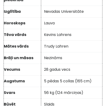
Izglītība
Nevadas Universitāte
Horoskops
Lauva
Tēva vārds
Kevins Lahrens
Mātes vārds
Trudy Lahren
Brāļi un māsas
Nezināms
Vecums
28 gadus vecs
Augstums
5 pēdas 5 collas (165 cm)
Svars
56 kg (124 mārciņas)
Būvēt
Slaids