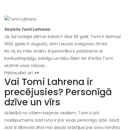
Skaista Tomi Lahrena.
Jā, šai izcilajai dāmai šobrīd ir tikai 28 gadi. Tomi ir dzimusi
1992. gada 11. augusts,
zem Lauvas zvaigznes zīmes.
No tā, ko mēs zinām, šī personība ir pazīstama ar
konkurētspējīgu, kaislīgu un labu līderi. No šī brīža Tomi
atzīmē visas rūtiņas.
Pārbaudiet arī:
<>
Vai Tomi Lahrena ir
precējusies? Personīgā
dzīve un vīrs
Atšķirībā no citiem karjeras veidiem, Tomi ir ļoti
noslēpumaina, kad runa ir par viņas personīgo dzīvi. Savā
ziņā šī žilbinošā dīva nav daudz stāstījusi par savu randiņu