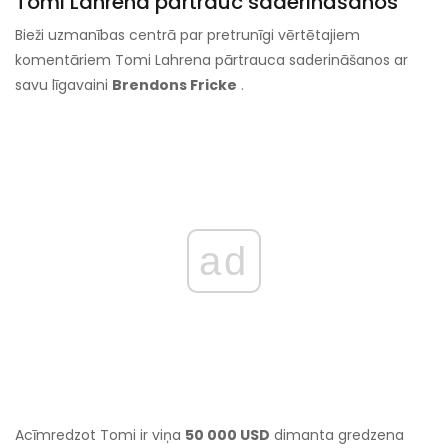
Tomi Lahrena pārtrauc saderināšanos
Bieži uzmanības centrā par pretrunīgi vērtētajiem
komentāriem Tomi Lahrena pārtrauca saderināšanos ar
savu līgavaini
Brendons Fricke
.
ad
Acīmredzot Tomi ir viņa
50 000 USD
dimanta gredzena