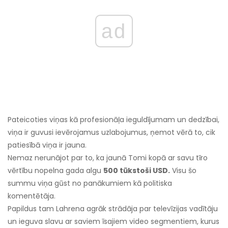
ad
Pateicoties viņas kā profesionāļa ieguldījumam un dedzībai,
viņa ir guvusi ievērojamus uzlabojumus, ņemot vērā to, cik
patiesībā viņa ir jauna.
Nemaz nerunājot par to, ka jaunā Tomi kopā ar savu tīro
vērtību nopelna gada algu
500 tūkstoši USD.
Visu šo
summu viņa gūst no panākumiem kā politiska
komentētāja.
Papildus tam Lahrena agrāk strādāja par televīzijas vadītāju
un ieguva slavu ar saviem īsajiem video segmentiem, kurus