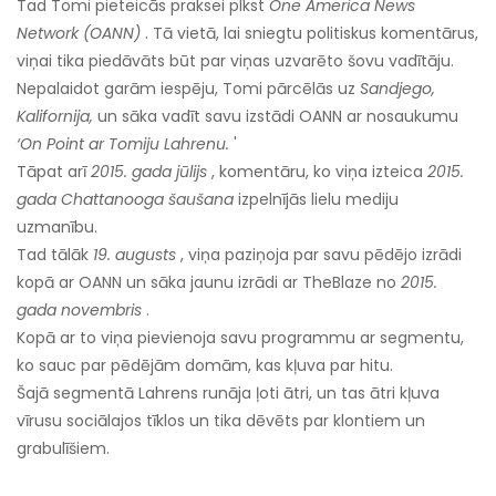
Tad Tomi pieteicās praksei plkst
One America News
Network (OANN)
. Tā vietā, lai sniegtu politiskus komentārus,
viņai tika piedāvāts būt par viņas uzvarēto šovu vadītāju.
Nepalaidot garām iespēju, Tomi pārcēlās uz
Sandjego,
Kalifornija,
un sāka vadīt savu izstādi OANN ar nosaukumu
‘On Point ar Tomiju Lahrenu.
'
Tāpat arī
2015. gada jūlijs
, komentāru, ko viņa izteica
2015.
gada Chattanooga šaušana
izpelnījās lielu mediju
uzmanību.
Tad tālāk
19. augusts
, viņa paziņoja par savu pēdējo izrādi
kopā ar OANN un sāka jaunu izrādi ar TheBlaze no
2015.
gada novembris
.
Kopā ar to viņa pievienoja savu programmu ar segmentu,
ko sauc par pēdējām domām, kas kļuva par hitu.
Šajā segmentā Lahrens runāja ļoti ātri, un tas ātri kļuva
vīrusu sociālajos tīklos un tika dēvēts par klontiem un
grabulīšiem.