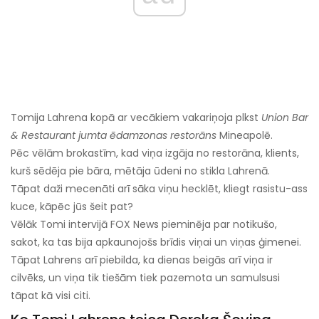
Tomija Lahrena kopā ar vecākiem vakariņoja plkst
Union Bar
& Restaurant jumta ēdamzonas restorāns
Mineapolē.
Pēc vēlām brokastīm, kad viņa izgāja no restorāna, klients,
kurš sēdēja pie bāra, mētāja ūdeni no stikla Lahrenā.
Tāpat daži mecenāti arī sāka viņu hecklēt, kliegt rasistu-ass
kuce, kāpēc jūs šeit pat?
Vēlāk Tomi intervijā FOX News pieminēja par notikušo,
sakot, ka tas bija apkaunojošs brīdis viņai un viņas ģimenei.
Tāpat Lahrens arī piebilda, ka dienas beigās arī viņa ir
cilvēks, un viņa tik tiešām tiek pazemota un samulsusi
tāpat kā visi citi.