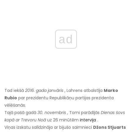
ad
Tad iekšā
2016. gada janvāris
, Lahrens atbalstīja
Marko
Rubio
par prezidentu Republikāņu partijas prezidenta
vēlēšanās.
Tajā pašā gadā
30. novembris
, Tomi parādījās
Dienas šovs
kopā ar Trevoru Noā
uz 26 minūtēm
intervija
.
Viņas izskatu salīdzināja ar bijušo saimnieci
Džons Stjuarts