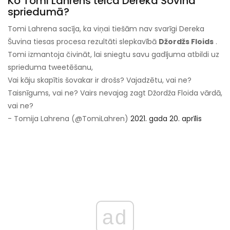
Ko Tomi Lahrens teica Dereka Šovina
spriedumā?
Tomi Lahrena sacīja, ka viņai tiešām nav svarīgi Dereka
Šuvina tiesas procesa rezultāti slepkavībā
Džordžs Floids
.
Tomi izmantoja čivināt, lai sniegtu savu gadījuma atbildi uz
sprieduma tweetēšanu,
Vai kāju skapītis šovakar ir drošs? Vajadzētu, vai ne?
Taisnīgums, vai ne? Vairs nevajag zagt Džordža Floida vārdā,
vai ne?
- Tomija Lahrena (@TomiLahren)
2021. gada 20. aprīlis
ad