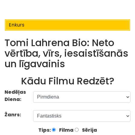
Enkurs
Tomi Lahrena Bio: Neto
vērtība, vīrs, iesaistīšanās
un līgavainis
Kādu Filmu Redzēt?
Nedēļas
Diena:
Žanrs:
Tips:
Filma
Sērija