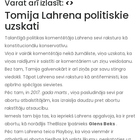
Varat arī izlasīt:
<>
Tomija Lahrena politiskie
uzskati
Talantīgā politikas komentētāja Lahrena sevi raksturo kā
konstitucionālu konservatīvu.
Viņa ir vairāk komentētāja nekā žurnāliste, viņa uzskata, ka
viņas raidījumi ir saistīti ar komentāriem un ziņu veidošanu.
Bez tam, Tamija galvenokārt ir arī ziņās par savu stingro
viedokli. Tāpat Lahrena sevi raksturo kā antifeministi, kas
apbrīno spēcīgas sievietes.
Pēc tam, in
2017. gada marts
, viņa pasludināja sevi par
abortu atbalstītājām, kas izraisīja daudzu pret abortu
rakstītāju atsaucību.
Iemesls tam bija tas, ka iepriekš Lahrens apgalvoja, ka ir pret
abortu, kā norādījis TheBlaze īpašnieks
Glens Beks
.
Pēc tam Lahrena teica Playboy, ka viņa vienmēr ir
atbalstījusi aborta tiesības kā valsts likumu, neskatoties uz