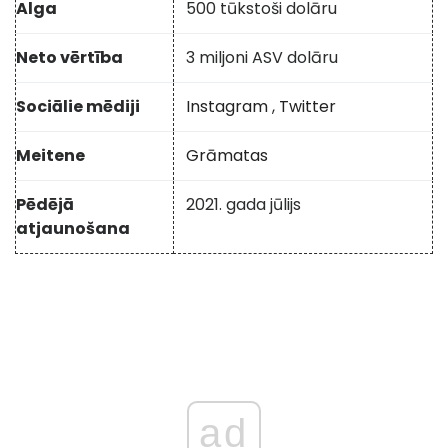
Alga
500 tūkstoši dolāru
Neto vērtība
3 miljoni ASV dolāru
Sociālie mēdiji
Instagram
,
Twitter
Meitene
Grāmatas
Pēdējā
2021. gada jūlijs
atjaunošana
ad