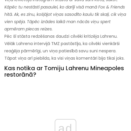
Kāpēc tu nestāsti pasaulei, ko darīji visā manā Fox & Friends
hitā. Ak, es zinu, košļājot viņas sasodīto kaulu tik skaļi, cik viņa
vien spēja. Tāpēc izrādes laikā man nācās viņu spert
apmēram piecas reizes.
Pēc šī stāsta redzēšanas daudzi cilvēki kritizēja Lahrenu.
Vēlāk Lahrena intervijā TMZ pastāstīja, ka cilvēki vienkārši
reaģēja pārmērīgi, un viņa patiesībā savu suni nespera.
Tāpat viņa arī piebilda, ka visi viņas komentāri bija tikai joks.
Kas notika ar Tomiju Lahrenu Mineapoles
restorānā?
ad