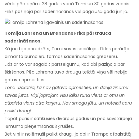
vērts pēc ziņām. 28 gadus vecā Tomi un 30 gadus vecais
Friks paziņoja par saderināšanos vēl pagājušā gada jūnijā.
Tomija Lahrena un Brendons Friks pārtrauca
saderināšanos.
Kā jau bija paredzēts, Tomi savos sociālajos tīklos parādīja
dimanta bumbieru formas saderināšanās gredzenu.
Līdz ar to var sagaidīt pārsteigumu, kad abi paziņoja par
šķiršanos. Pēc Lahrena tuvo draugu teiktā, viņa vēl nebija
gatava apmesties.
Tomi uzskatīja, ka nav gatava apmesties, un darīja zināmu
savas jūtas. Viņi joprojām visu laiku runā viens ar otru un
atbalsta viens otra karjeru. Nav smagu jūtu, un noteikti ceru
palikt draugi.
Tāpat pāris ir satikušies divarpus gadus un pēc savstarpēja
lēmuma pieņemšanas šķīrušies.
Bet viņi ir nolēmuši palikt draugi, jo abi ir Trampa atbalstītāji.