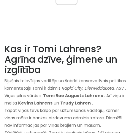
Kas ir Tomi Lahrens?
Agrīna dzīve, ģimene un
izglītība
Bijušais televīzijas vadītājs un šobrīd konservatīvais politikas
komentētājs Tomi ir dzimis
Rapid City, Dienviddakota, ASV
.
Viņas pilns vārds ir
Tomi Rae Augusts Lahrens
. Arī viņa ir
meita
Kevins Lahrens
un
Trudy Lahren
.
Tāpat viņas tēvs kalpo par uzturēšanas vadītāju, kamēr
viņas māte ir bankas aizdevuma administratore. Diemžēl
nav informācijas par viņas brāļiem un māsām.
Tādējādi, visticamāk, Tomi ir vienīgais bērns. Arī Lahrena