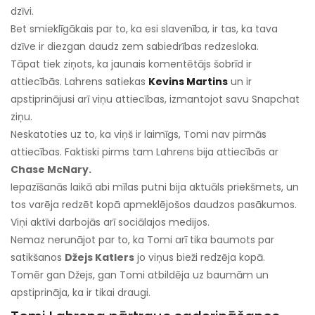
dzīvi.
Bet smieklīgākais par to, ka esi slavenība, ir tas, ka tava
dzīve ir diezgan daudz zem sabiedrības redzesloka.
Tāpat tiek ziņots, ka jaunais komentētājs šobrīd ir
attiecībās. Lahrens satiekas
Kevins Martins
un ir
apstiprinājusi arī viņu attiecības, izmantojot savu Snapchat
ziņu.
Neskatoties uz to, ka viņš ir laimīgs, Tomi nav pirmās
attiecības. Faktiski pirms tam Lahrens bija attiecībās ar
Chase McNary.
Iepazīšanās laikā abi mīlas putni bija aktuāls priekšmets, un
tos varēja redzēt kopā apmeklējošos daudzos pasākumos.
Viņi aktīvi darbojās arī sociālajos medijos.
Nemaz nerunājot par to, ka Tomi arī tika baumots par
satikšanos
Džejs Katlers
jo viņus bieži redzēja kopā.
Tomēr gan Džejs, gan Tomi atbildēja uz baumām un
apstiprināja, ka ir tikai draugi.