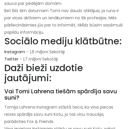
sauca par pēdējām domām.
Bet līdz šim datumam Tomi nav daudz atklājusi, ja runa ir
par viņas aktīviem un ienākumiem no šīs profesijas. Mēs
pārliecināsimies jūs par to informēt, tiklīdz būsim saņēmuši
papildu informāciju.
Sociālo mediju klātbūtne:
Instagram
-
1,8 miljoni
Sekotāji
Twitter
-
1,7 miljoni
Sekotāji
Daži bieži uzdotie
jautājumi:
Vai Tomi Lahrena tiešām spārdīja savu
suni?
Tomija Lahrena Instagram stāstā teica, ka viņa piecas
reizes spārdīja savu suni Kotu, jo tas viņu traucēja,
parādoties Fox & Friends.
Viņa ievietoja Instagram stāstu ar savu suni Kotu, sakot: