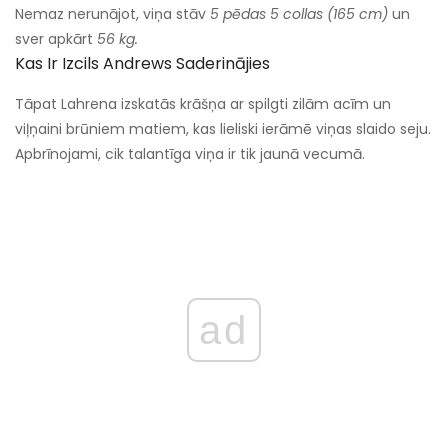
Nemaz nerunājot, viņa stāv
5 pēdas 5 collas (165 cm)
un
sver apkārt
56 kg.
Kas Ir Izcils Andrews Saderinājies
Tāpat Lahrena izskatās krāšņa ar spilgti zilām acīm un
viļņaini brūniem matiem, kas lieliski ierāmē viņas slaido seju.
Apbrīnojami, cik talantīga viņa ir tik jaunā vecumā.
ad