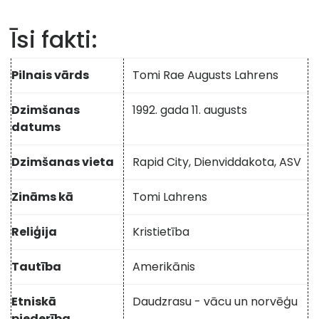
Īsi fakti:
Pilnais vārds
Tomi Rae Augusts Lahrens
Dzimšanas
1992. gada 11. augusts
datums
Dzimšanas vieta
Rapid City, Dienviddakota, ASV
Zināms kā
Tomi Lahrens
Reliģija
Kristietība
Tautība
Amerikānis
Etniskā
Daudzrasu - vācu un norvēģu
piederība