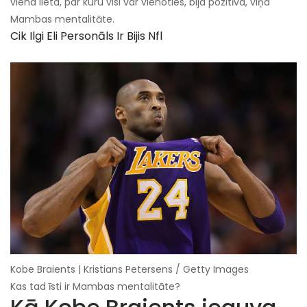
viena lieta, par kuru visi var vienoties, bija pozitīva, viņa
Mambas mentalitāte.
Cik Ilgi Eli Personāls Ir Bijis Nfl
Kobe Braients | Kristians Petersens / Getty Images
Kas tad īsti ir Mambas mentalitāte?