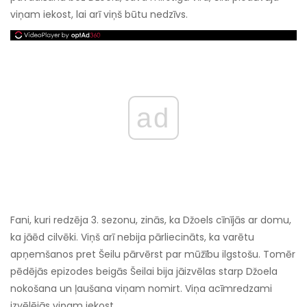
viņam iekost, lai arī viņš būtu nedzīvs.
ad
Fani, kuri redzēja 3. sezonu, zinās, ka Džoels cīnījās ar domu,
ka jāēd cilvēki. Viņš arī nebija pārliecināts, ka varētu
apņemšanos pret Šeilu pārvērst par mūžību ilgstošu. Tomēr
pēdējās epizodes beigās Šeilai bija jāizvēlas starp Džoela
nokošana un ļaušana viņam nomirt. Viņa acīmredzami
izvēlējās viņam iekost.