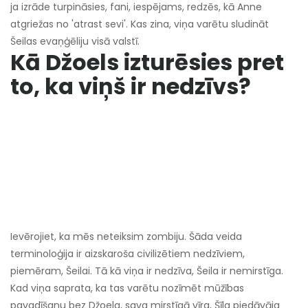
ja izrāde turpināsies, fani, iespējams, redzēs, kā Anne
atgriežas no 'atrast sevi'. Kas zina, viņa varētu sludināt
Šeilas evaņģēliju visā valstī.
Kā Džoels izturēsies pret
to, ka viņš ir nedzīvs?
Ievērojiet, ka mēs neteiksim zombiju. Šāda veida
terminoloģija ir aizskaroša civilizētiem nedzīviem,
piemēram, Šeilai. Tā kā viņa ir nedzīva, Šeila ir nemirstīga.
Kad viņa saprata, ka tas varētu nozīmēt mūžības
pavadīšanu bez Džoela, sava mirstīgā vīra, Šīla piedāvāja