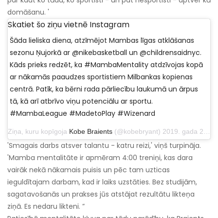
domāšanu. '
Skatiet šo ziņu vietnē Instagram
Šāda lieliska diena, atzīmējot Mambas līgas atklāšanas
sezonu Ņujorkā ar @nikebasketball un @childrensaidnyc.
Kāds prieks redzēt, ka #MambaMentality atdzīvojas kopā
ar nākamās paaudzes sportistiem Milbankas kopienas
centrā. Patīk, ka bērni rada pārliecību laukumā un ārpus
tā, kā arī atbrīvo viņu potenciālu ar sportu.
#MambaLeague #MadetoPlay #Wizenard
Ziņa, kuru kopīgoja
Kobe Braients
(@kobebryant) 2019. gada 21. martā plkst. 16:23 PDT
'Smagais darbs atsver talantu - katru reizi,' viņš turpināja.
'Mamba mentalitāte ir apmēram 4:00 treniņi, kas dara
vairāk nekā nākamais puisis un pēc tam uzticas
ieguldītajam darbam, kad ir laiks uzstāties. Bez studijām,
sagatavošanās un prakses jūs atstājat rezultātu likteņa
ziņā. Es nedaru likteni. ”