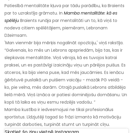
Patiesībā mentalitāte kļuva par tādu parādību, ka Braients
par to uzrakstīja grāmatu. In
Mamba mentalitāte: kā es
spēlēju
Braients runāja par mentalitāti un to, kā viņš to
nodeva citiem spēlētājiem, piemēram, Lebronam
Džeimsam.
'Man vienmēr bija mērķis nogalināt opozīciju,' viņš rakstīja.
“Galvenais, ko mēs un Lebrons apspriedām, bija tas, kas ir
slepkavas mentalitāte. Viņš vēroja, kā es tuvojos katrai
praksei, un es pastāvīgi izaicināju viņu un pārējos puišus. Es
atceros, ka bija viena puse, kad mēs jaucāmies. Es ienācu
ģērbtuvē puslaikā un puišiem vaicāju - mazāk PG veidā -
ko, pie velna, mēs darām. Otrajā puslaikā Lebrons atbildēja
lielā mērā. Viņš iznāca ar patiesi dominējošu domāšanu. Un
kopš tā laika es viņu esmu redzējis vadošu. ”
Mamba kustība ir iedvesmojusi ne tikai profesionālus
sportistus. Līdzjutēji tagad šo frāzi izmanto kā motivāciju
turpināt darboties, turpināt stumt un turpināt cīņu.
Skatiet šo ziņu vietnē Instagram