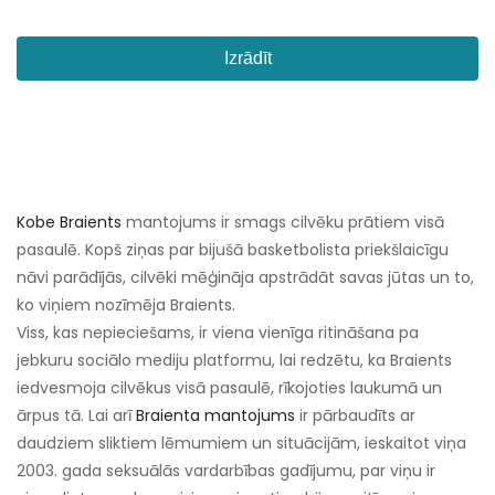
Izrādīt
Kobe Braients
mantojums ir smags cilvēku prātiem visā
pasaulē. Kopš ziņas par bijušā basketbolista priekšlaicīgu
nāvi parādījās, cilvēki mēģināja apstrādāt savas jūtas un to,
ko viņiem nozīmēja Braients.
Viss, kas nepieciešams, ir viena vienīga ritināšana pa
jebkuru sociālo mediju platformu, lai redzētu, ka Braients
iedvesmoja cilvēkus visā pasaulē, rīkojoties laukumā un
ārpus tā. Lai arī
Braienta mantojums
ir pārbaudīts ar
daudziem sliktiem lēmumiem un situācijām, ieskaitot viņa
2003. gada seksuālās vardarbības gadījumu, par viņu ir