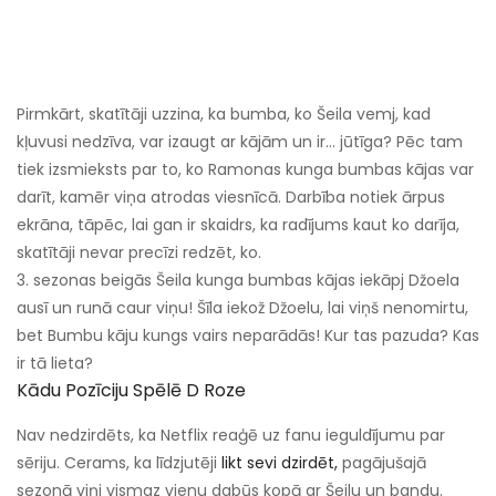
Pirmkārt, skatītāji uzzina, ka bumba, ko Šeila vemj, kad
kļuvusi nedzīva, var izaugt ar kājām un ir… jūtīga? Pēc tam
tiek izsmieksts par to, ko Ramonas kunga bumbas kājas var
darīt, kamēr viņa atrodas viesnīcā. Darbība notiek ārpus
ekrāna, tāpēc, lai gan ir skaidrs, ka radījums kaut ko darīja,
skatītāji nevar precīzi redzēt, ko.
3. sezonas beigās Šeila kunga bumbas kājas iekāpj Džoela
ausī un runā caur viņu! Šīla iekož Džoelu, lai viņš nenomirtu,
bet Bumbu kāju kungs vairs neparādās! Kur tas pazuda? Kas
ir tā lieta?
Kādu Pozīciju Spēlē D Roze
Nav nedzirdēts, ka Netflix reaģē uz fanu ieguldījumu par
sēriju. Cerams, ka līdzjutēji
likt sevi dzirdēt,
pagājušajā
sezonā viņi vismaz vienu dabūs kopā ar Šeilu un bandu.