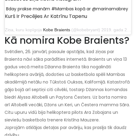
Bday prakse manām #Mambas kopā ar @marinamabrey
Kurš Ir Precējies Ar Katrīnu Tapenu
Ziņa, kuru kopīgoja
Kobe Braients
(@kobebryant) 2019. gada 23. augustā plkst. 11:40 PDT
Kā nomira Kobe Braients?
Svētdien, 26. janvārī, pasaule apstājās, kad ziņas par
Braienta nāvi sāka parādīties internetā. Braients un viņa 13
gadus vecā meita Džianna Braienta tika nogalināti
helikoptera avārijā, dodoties uz basketbola spēli Mambas
akadēmijā netālu no Tūkstoš Ouksas, Kalifornijā. Katastrofā
gāja bojā arī septiņi citi cilvēki, tostarp Džannas komandas
biedri Alyssa Altobelli un Paytons Česters. Uz borta nomira
arī Altobelli vecāki, Džons un Keri, un Čestera mamma Sāra.
Citu upuru vidū bija helikoptera pilots Ara Zobajans un
sieviešu basketbola trenere Kristīna Mauzere.
Joprojām atklājas detaļas par avāriju, kas prasīja tik daudz
dzīvību.