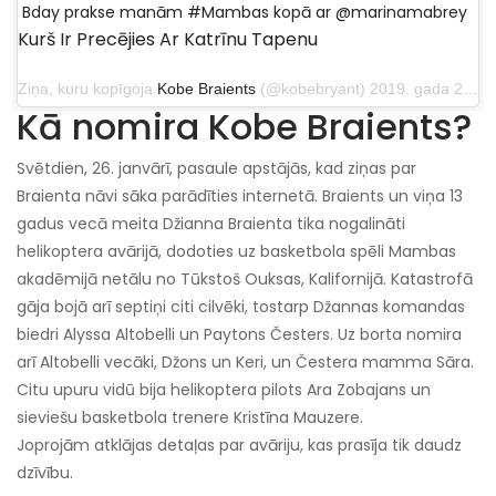
Bday prakse manām #Mambas kopā ar @marinamabrey
Kurš Ir Precējies Ar Katrīnu Tapenu
Ziņa, kuru kopīgoja
Kobe Braients
(@kobebryant) 2019. gada 23. augustā plkst. 11:40 PDT
Kā nomira Kobe Braients?
Svētdien, 26. janvārī, pasaule apstājās, kad ziņas par
Braienta nāvi sāka parādīties internetā. Braients un viņa 13
gadus vecā meita Džianna Braienta tika nogalināti
helikoptera avārijā, dodoties uz basketbola spēli Mambas
akadēmijā netālu no Tūkstoš Ouksas, Kalifornijā. Katastrofā
gāja bojā arī septiņi citi cilvēki, tostarp Džannas komandas
biedri Alyssa Altobelli un Paytons Česters. Uz borta nomira
arī Altobelli vecāki, Džons un Keri, un Čestera mamma Sāra.
Citu upuru vidū bija helikoptera pilots Ara Zobajans un
sieviešu basketbola trenere Kristīna Mauzere.
Joprojām atklājas detaļas par avāriju, kas prasīja tik daudz
dzīvību.