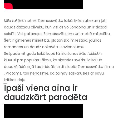
Mīlu faktiski
notiek Ziemassvētku laikā. Mēs satiekam ļoti
daudz dažādu cilvēku, kuri visi dzīvo Londonā un ir dažādi
saistīti. Visi gatavojas Ziemassvētkiem un meklē mīlestību.
Šeit ir ģimenes mīlestība, platoniska mīlestība, jaunas
romances un daudz nokavētu savienojumu.
Sešpadsmit gadu laikā kopš tā izlaišanas
Mīlu faktiski
ir
kļuvusi par populāru filmu, ko skatīties svētku laikā. Un
daudzējādā ziņā tas ir ideāls sirdi sildošs Ziemassvētku filma
. Protams, tas nenozīmē, ka tā nav saskārusies ar savu
kritikas daļu.
Īpaši viena aina ir
daudzkārt parodēta