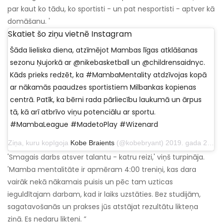
par kaut ko tādu, ko sportisti - un pat nesportisti - aptver kā
domāšanu. '
Skatiet šo ziņu vietnē Instagram
Šāda lieliska diena, atzīmējot Mambas līgas atklāšanas
sezonu Ņujorkā ar @nikebasketball un @childrensaidnyc.
Kāds prieks redzēt, ka #MambaMentality atdzīvojas kopā
ar nākamās paaudzes sportistiem Milbankas kopienas
centrā. Patīk, ka bērni rada pārliecību laukumā un ārpus
tā, kā arī atbrīvo viņu potenciālu ar sportu.
#MambaLeague #MadetoPlay #Wizenard
Ziņa, kuru kopīgoja
Kobe Braients
(@kobebryant) 2019. gada 21. martā plkst. 16:23 PDT
'Smagais darbs atsver talantu - katru reizi,' viņš turpināja.
'Mamba mentalitāte ir apmēram 4:00 treniņi, kas dara
vairāk nekā nākamais puisis un pēc tam uzticas
ieguldītajam darbam, kad ir laiks uzstāties. Bez studijām,
sagatavošanās un prakses jūs atstājat rezultātu likteņa
ziņā. Es nedaru likteni. ”