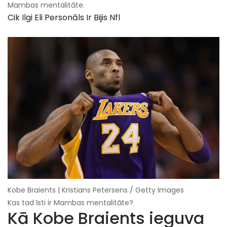
Mambas mentalitāte.
Cik Ilgi Eli Personāls Ir Bijis Nfl
Kobe Braients | Kristians Petersens / Getty Images
Kas tad īsti ir Mambas mentalitāte?
Kā Kobe Braients ieguva