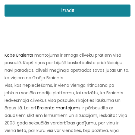
Izrādīt
Kobe Braients
mantojums ir smags cilvēku prātiem visā
pasaulē. Kopš ziņas par bijušā basketbolista priekšlaicīgu
nāvi parādījās, cilvēki mēģināja apstrādāt savas jūtas un to,
ko viņiem nozīmēja Braients.
Viss, kas nepieciešams, ir viena vienīga ritināšana pa
jebkuru sociālo mediju platformu, lai redzētu, ka Braients
iedvesmoja cilvēkus visā pasaulē, rīkojoties laukumā un
ārpus tā. Lai arī
Braienta mantojums
ir pārbaudīts ar
daudziem sliktiem lēmumiem un situācijām, ieskaitot viņa
2003. gada seksuālās vardarbības gadījumu, par viņu ir
viena lieta, par kuru visi var vienoties, bija pozitīva, viņa