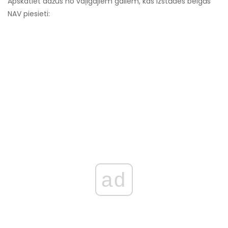
Apskatiet dažus no vaļīgajiem galiem, kas izstādes beigās
NAV piesieti:
ad