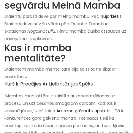
segvārdu Melnā Mamba
Braientu parasti dēvē par melno mambu. Pēc
Ņujorkietis
,
Braients deva sev šo vārdu pēc Quentin Tarantino
skatīšanās
Nogalināt Bilu.
Filmā mamba čūska atsaucās uz
nāvējošiem slepkavām.
Kas ir mamba
mentalitāte?
Braientam mamba mentalitāte bija saistīta ne tikai ar
basketbolu.
Kurš Ir Precējies Ar Lielbritānijas Spēku
'Mambas mentalitāte ir saistīta ar koncentrēšanos uz
procesu un uzticēšanos smagajam darbam, kad tas ir
vissvarīgākais,' viņš teica
Amazon grāmatu apskats
. 'Tā ir
konkurences gara galvenā mantra. Tas sākās tieši kā
hashtag, kas kādu dienu nonāca pie manis, un tas ir kļuvis
par kaut ko tādu, ko sportisti - un pat nesportisti - aptver kā