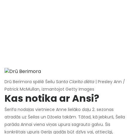
Drū Berimora spēlē Šeilu
Santa Clarita diēta
| Presley Ann /
Patrick McMullan, izmantojot Getty Images
Kas notika ar Ansi?
Šerifa nodaļas vietniece Anne lielāko daļu 2. sezonas
atradās uz Šeilas un Džoela takām. Tātad, kā jebkurš, Šeila
parāda Annai viena viņas upura sagrauto galvu. Šis
konkrētais upuris Gerijs gadās būt dzīvs vai, attiecīgi,