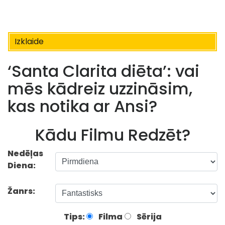
Izklaide
‘Santa Clarita diēta’: vai
mēs kādreiz uzzināsim,
kas notika ar Ansi?
Kādu Filmu Redzēt?
Nedēļas
Diena:
Žanrs:
Tips:
Filma
Sērija