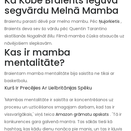
Kā Kobe Braients ieguva
segvārdu Melnā Mamba
Braientu parasti dēvē par melno mambu. Pēc
Ņujorkietis
,
Braients deva sev šo vārdu pēc Quentin Tarantino
skatīšanās
Nogalināt Bilu.
Filmā mamba čūska atsaucās uz
nāvējošiem slepkavām.
Kas ir mamba
mentalitāte?
Braientam mamba mentalitāte bija saistīta ne tikai ar
basketbolu.
Kurš Ir Precējies Ar Lielbritānijas Spēku
'Mambas mentalitāte ir saistīta ar koncentrēšanos uz
procesu un uzticēšanos smagajam darbam, kad tas ir
vissvarīgākais,' viņš teica
Amazon grāmatu apskats
. 'Tā ir
konkurences gara galvenā mantra. Tas sākās tieši kā
hashtag, kas kādu dienu nonāca pie manis, un tas ir kļuvis