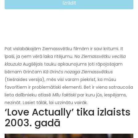
Izrādīt
Pat vislabākajām Ziemassvētku filmām ir savi kritumi. It
īpaši, ja ņem vērā laika ritējumu. No
Ziemassvētku vecīša
klauzula
Augšējais tauku apkaunojums ļoti rāpojošajam
bērnam Grinčam
Kā Grinčs nozaga Ziemassvētkus
(tiešraides versija), mēs visi varam piekrist, ka mūsu
favorītiem ir problemātiski elementi. Bet ir viena satraucoša
lieta dalībnieku atlasē
Mīlu faktiski
par kuru jūs, iespējams,
nezināt. Lasiet tālāk, lai uzzinātu vairāk.
‘Love Actually’ tika izlaists
2003. gadā