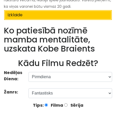
rakstura vecumu, Naitlijs spēlē jaunlaulāto. Varētu pieņemt,
ka viņas varonei būtu vismaz 20 gadi.
Izklaide
Ko patiesībā nozīmē
mamba mentalitāte,
uzskata Kobe Braients
Kādu Filmu Redzēt?
Nedēļas
Diena:
Žanrs:
Tips:
Filma
Sērija