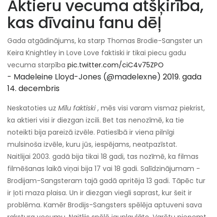
Aktieru vecuma atšķirība,
kas dīvainu fanu dēļ
Gada atgādinājums, ka starp Thomas Brodie-Sangster un
Keira Knightley in Love Love faktiski ir tikai piecu gadu
vecuma starpība
pic.twitter.com/ciC4v75ZPO
- Madeleine Lloyd-Jones (@madelexne)
2019. gada
14. decembris
Neskatoties uz
Mīlu faktiski
, mēs visi varam vismaz piekrist,
ka aktieri visi ir diezgan izcili. Bet tas nenozīmē, ka tie
noteikti bija pareizā izvēle. Patiesībā ir viena pilnīgi
mulsinoša izvēle, kuru jūs, iespējams, neatpazīstat.
Naitlijai 2003. gadā bija tikai 18 gadi, tas nozīmē, ka filmas
filmēšanas laikā viņai bija 17 vai 18 gadi. Salīdzinājumam -
Brodijam-Sangsteram tajā gadā apritēja 13 gadi. Tāpēc tur
ir ļoti maza plaisa. Un ir diezgan viegli saprast, kur šeit ir
problēma. Kamēr Brodijs-Sangsters spēlēja aptuveni sava