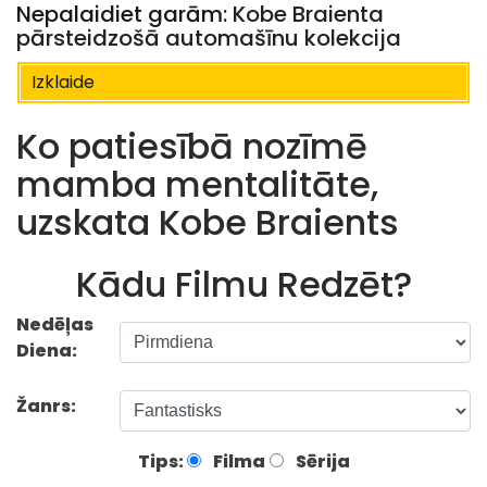
Nepalaidiet garām:
Kobe Braienta
pārsteidzošā automašīnu kolekcija
Izklaide
Ko patiesībā nozīmē
mamba mentalitāte,
uzskata Kobe Braients
Kādu Filmu Redzēt?
Nedēļas
Diena:
Žanrs:
Tips:
Filma
Sērija