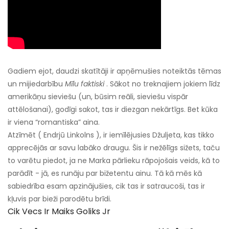
Gadiem ejot, daudzi skatītāji ir apņēmušies noteiktās tēmas
un mijiedarbību
Mīlu faktiski
. Sākot no treknajiem jokiem līdz
amerikāņu sieviešu (un, būsim reāli, sieviešu vispār
attēlošanai), godīgi sakot, tas ir diezgan nekārtīgs. Bet kūka
ir viena “romantiska” aina.
Atzīmēt ( Endrjū Linkolns ), ir iemīlējusies Džuljeta, kas tikko
apprecējās ar savu labāko draugu. Šis ir nežēlīgs sižets, taču
to varētu piedot, ja ne Marka pārlieku rāpojošais veids, kā to
parādīt - jā, es runāju par bižetentu ainu. Tā kā mēs kā
sabiedrība esam apzinājušies, cik tas ir satraucoši, tas ir
kļuvis par bieži parodētu brīdi.
Cik Vecs Ir Maiks Goliks Jr