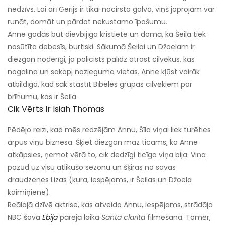
nedzīvs. Lai arī Gerijs ir tikai nocirsta galva, viņš joprojām var
runāt, domāt un pārdot nekustamo īpašumu.
Anne gadās būt dievbijīga kristiete un domā, ka Šeila tiek
nosūtīta debesīs, burtiski. Sākumā Šeilai un Džoelam ir
diezgan noderīgi, ja policists palīdz atrast cilvēkus, kas
nogalina un sakopj nozieguma vietas. Anne kļūst vairāk
atbildīga, kad sāk stāstīt Bībeles grupas cilvēkiem par
brīnumu, kas ir Šeila.
Cik Vērts Ir Isiah Thomas
Pēdējo reizi, kad mēs redzējām Annu, Šīla viņai liek turēties
ārpus viņu biznesa. Šķiet diezgan maz ticams, ka Anne
atkāpsies, ņemot vērā to, cik dedzīgi ticīga viņa bija. Viņa
pazūd uz visu atlikušo sezonu un šķiras no savas
draudzenes Lizas (kura, iespējams, ir Šeilas un Džoela
kaimiņiene).
Reālajā dzīvē aktrise, kas atveido Annu, iespējams, strādāja
NBC šovā
Ebija
pārējā laikā
Santa clarita
filmēšana. Tomēr,