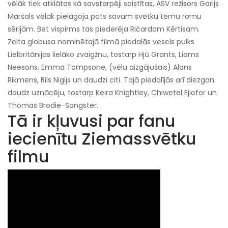
vēlāk tiek atklātas kā savstarpēji saistītas, ASV režisors Garijs
Māršals vēlāk pielāgoja pats savām svētku tēmu romu
sērijām. Bet vispirms tas piederēja Ričardam Kērtisam.
Zelta globusa nominētajā filmā piedalās vesels pulks
Lielbritānijas lielāko zvaigžņu, tostarp Hjū Grants, Liams
Neesons, Emma Tompsone, (vēlu aizgājušais) Alans
Rikmens, Bils Nigijs un daudzi citi. Tajā piedalījās arī diezgan
daudz uznācēju, tostarp Keira Knightley, Chiwetel Ejiofor un
Thomas Brodie-Sangster.
Tā ir kļuvusi par fanu
iecienītu Ziemassvētku
filmu