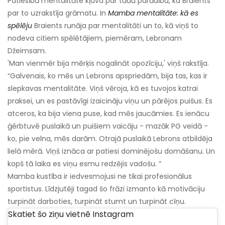
Patiesībā mentalitāte kļuva par tādu parādību, ka Braients
par to uzrakstīja grāmatu. In
Mamba mentalitāte: kā es
spēlēju
Braients runāja par mentalitāti un to, kā viņš to
nodeva citiem spēlētājiem, piemēram, Lebronam
Džeimsam.
'Man vienmēr bija mērķis nogalināt opozīciju,' viņš rakstīja.
“Galvenais, ko mēs un Lebrons apspriedām, bija tas, kas ir
slepkavas mentalitāte. Viņš vēroja, kā es tuvojos katrai
praksei, un es pastāvīgi izaicināju viņu un pārējos puišus. Es
atceros, ka bija viena puse, kad mēs jaucāmies. Es ienācu
ģērbtuvē puslaikā un puišiem vaicāju - mazāk PG veidā -
ko, pie velna, mēs darām. Otrajā puslaikā Lebrons atbildēja
lielā mērā. Viņš iznāca ar patiesi dominējošu domāšanu. Un
kopš tā laika es viņu esmu redzējis vadošu. ”
Mamba kustība ir iedvesmojusi ne tikai profesionālus
sportistus. Līdzjutēji tagad šo frāzi izmanto kā motivāciju
turpināt darboties, turpināt stumt un turpināt cīņu.
Skatiet šo ziņu vietnē Instagram