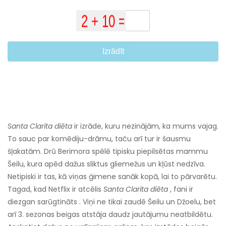
Izrādīt
Santa Clarita diēta
ir izrāde, kuru nezinājām, ka mums vajag.
To sauc par komēdiju-drāmu, taču arī tur ir šausmu
šļakatām. Drū Berimora spēlē tipisku piepilsētas mammu
Šeilu, kura apēd dažus sliktus gliemežus un kļūst nedzīva.
Netipiski ir tas, kā viņas ģimene sanāk kopā, lai to pārvarētu.
Tagad, kad Netflix ir atcēlis
Santa Clarita diēta
, fani ir
diezgan sarūgtināts . Viņi ne tikai zaudē Šeilu un Džoelu, bet
arī 3. sezonas beigas atstāja daudz jautājumu neatbildētu.