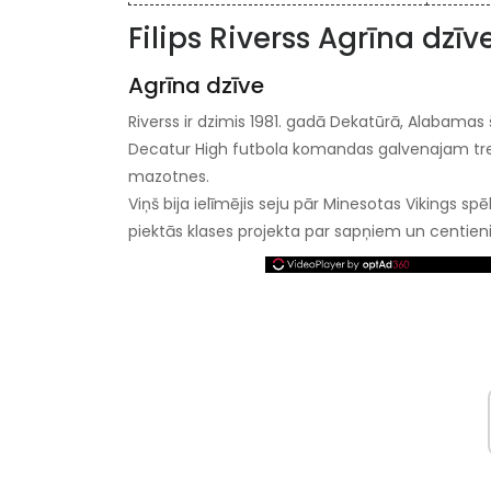
Filips Riverss Agrīna dzīv
Agrīna dzīve
Riverss ir dzimis 1981. gadā Dekatūrā, Alabamas 
Decatur High futbola komandas galvenajam tre
mazotnes.
Viņš bija ielīmējis seju pār Minesotas Vikings spē
piektās klases projekta par sapņiem un centien