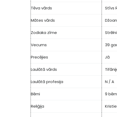
Tēva vārds
Stīvs 
Mātes vārds
Džoan
Zodiaka zīme
Strēln
Vecums
39 ga
Precējies
Jā
Laulātā vārds
Tifāni
Laulātā profesija
N / A
Bērni
9 bērn
Reliģija
Kristi