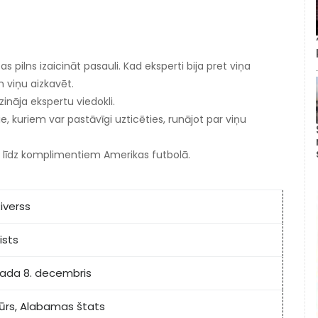
as pilns izaicināt pasauli. Kad eksperti bija pret viņa
 viņu aizkavēt.
zināja ekspertu viedokli.
ie, kuriem var pastāvīgi uzticēties, runājot par viņu
as līdz komplimentiem Amerikas futbolā.
Riverss
ists
gada 8. decembris
ūrs, Alabamas štats