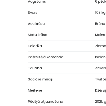
Augstums
6 pēda
Svars
103 kg
Acu krāsu
Brūns
Matu krāsa
Melns
Koledža
Ziemeļ
Pašreizējā komanda
Indian
Tautība
Ameri
Sociālie mēdiji
Twitte
Meitene
Džērsi
Pēdējā atjaunošana
2021. 