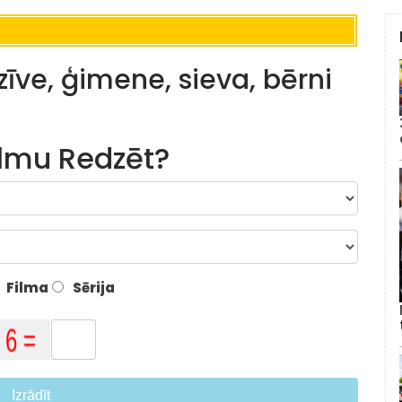
dzīve, ģimene, sieva, bērni
lmu Redzēt?
Filma
Sērija
Izrādīt