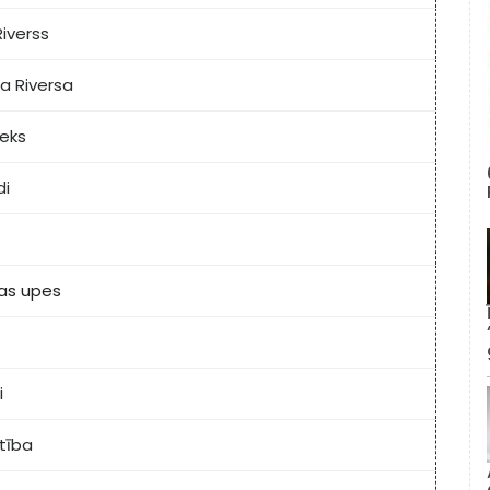
Riverss
a Riversa
ieks
di
jas upes
i
etība