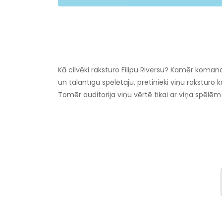
Kā cilvēki raksturo Filipu Riversu? Kamēr komand
un talantīgu spēlētāju, pretinieki viņu raksturo
Tomēr auditorija viņu vērtē tikai ar viņa spēlē