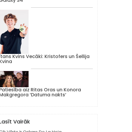
Galaxy S4
Ītans Kvins Vecāki: Kristofers un Šellija
Kvina
Patiesība aiz Ritas Oras un Konora
Makgregora ‘Datuma nakts’
Lasīt Vairāk
Cik Vērts Ir Oskars De La Hoja