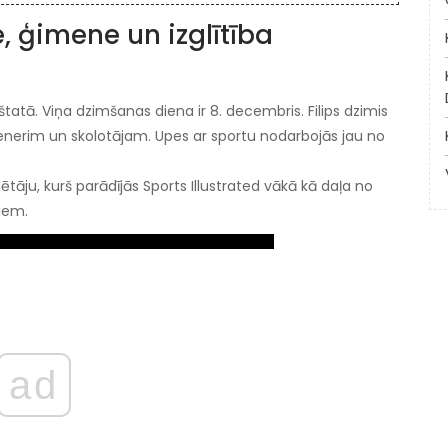
e, ģimene un izglītība
štatā. Viņa dzimšanas diena ir 8. decembris. Filips dzimis
nerim un skolotājam. Upes ar sportu nodarbojās jau no
lētāju, kurš parādījās Sports Illustrated vākā kā daļa no
iem.
ad