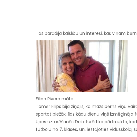
Tas parādīja kaislību un interesi, kas viņam bērnī
Filipa Rivera māte
Tomēr Filips bija ziņojis, ka mazs bērns viņu va
sportot biežāk, līdz kādu dienu viņš izmēģināja f
Upes uzturēšanās Dekaturā tika pārtraukta, kad
futbolu no 7. klases, un, iestājoties vidusskolā