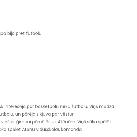
bā bija pret futbolu.
irāk interesēja par basketbolu nekā futbolu. Viņš mēdza
utbolu, un pārējais kļuva par vēsturi.
 viņš ar ģimeni pārcēlās uz Atēnām. Viņš sāka spēlēt
, sāka spēlēt Atēnu vidusskolas komandā.