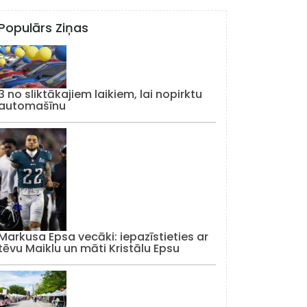
Populārs Ziņas
3 no sliktākajiem laikiem, lai nopirktu
automašīnu
Markusa Epsa vecāki: iepazīstieties ar
tēvu Maiklu un māti Kristālu Epsu