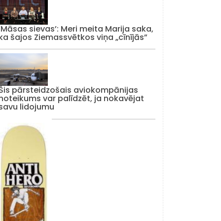
‘Māsas sievas’: Meri meita Marija saka,
ka šajos Ziemassvētkos viņa „cīnījās”
Šis pārsteidzošais aviokompānijas
noteikums var palīdzēt, ja nokavējat
savu lidojumu