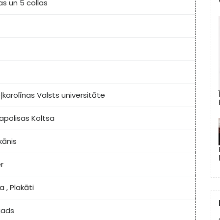
s un 5 collas
karolīnas Valsts universitāte
apolisas Koltsa
kānis
r
ja
,
Plakāti
gads