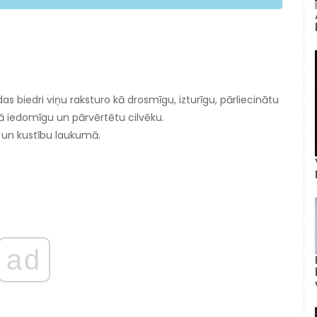
as biedri viņu raksturo kā drosmīgu, izturīgu, pārliecinātu
 kā iedomīgu un pārvērtētu cilvēku.
m un kustību laukumā.
ad