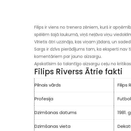
Filips ir viens no trenera zēniem, kurš ir apņēmīb
spēlēm šajā laukumā, viņš neļāva viņu viedoklim
Vīrietis ātri uzzināja, kas viņam jādara, un saded
Sargs ir dzīvs pierādījums tam, ka eksperti nav t
komentāriem par jauno aizsargu.
Apskatīsim šo talantīgo aizsargu ceļu no kritik
Filips Riverss Ātrie fakti
Pilnais vārds
Filips 
Profesija
Futbol
Dzimšanas datums
1981. 
Dzimšanas vieta
Dekat