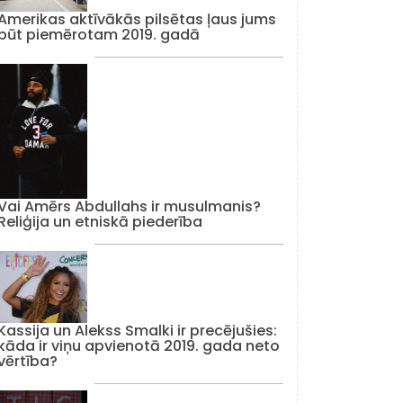
Amerikas aktīvākās pilsētas ļaus jums
būt piemērotam 2019. gadā
Vai Amērs Abdullahs ir musulmanis?
Reliģija un etniskā piederība
Kassija un Alekss Smalki ir precējušies:
kāda ir viņu apvienotā 2019. gada neto
vērtība?