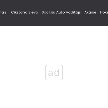
nais
Cīkstoņa Sieva
Sacīkšu Auto Vadītājs
Aktrise
Hoke
ad