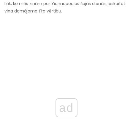
Lūk, ko mēs zinām par Yiannopoulos šajās dienās, ieskaitot
viņa domājamo tīro vērtību.
ad