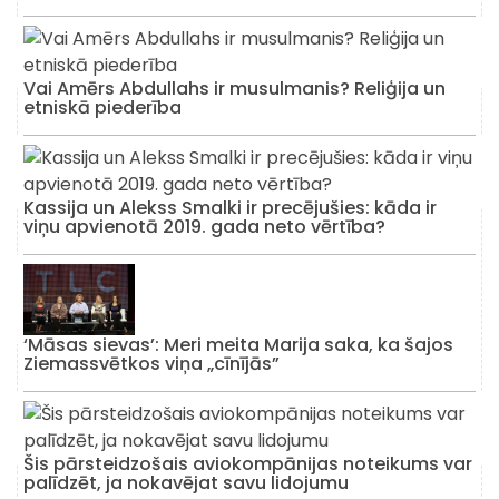
Vai Amērs Abdullahs ir musulmanis? Reliģija un
etniskā piederība
Kassija un Alekss Smalki ir precējušies: kāda ir
viņu apvienotā 2019. gada neto vērtība?
‘Māsas sievas’: Meri meita Marija saka, ka šajos
Ziemassvētkos viņa „cīnījās”
Šis pārsteidzošais aviokompānijas noteikums var
palīdzēt, ja nokavējat savu lidojumu