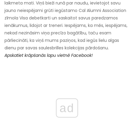
laikmeta mati. Viņš bieži runā par naudu, ievietojot savu
jauno neiespējami grūti iegūstamo Cal Alumni Association
zīmola Visa debetkarti un saskaitot savus paredzamos
ienākumus, lidojot ar treneri. Iespējams, ka mēs, iespējams,
nekad nezināsim viņa precīzo bagātību, taču esam
pārliecināti, ka viņš mums paziņos, kad iegūs lielu algas
dienu par savas saulesbrilles kolekcijas pārdošanu.
Apskatiet krāpšanās lapu vietnē Facebook!
ad