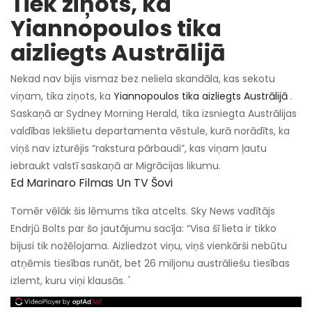
Tiek ziņots, ka
Yiannopoulos tika
aizliegts Austrālijā
Nekad nav bijis vismaz bez neliela skandāla, kas sekotu
viņam, tika ziņots, ka
Yiannopoulos tika aizliegts Austrālijā
.
Saskaņā ar Sydney Morning Herald, tika izsniegta Austrālijas
valdības Iekšlietu departamenta vēstule, kurā norādīts, ka
viņš nav izturējis “rakstura pārbaudi”, kas viņam ļautu
iebraukt valstī saskaņā ar Migrācijas likumu.
Ed Marinaro Filmas Un TV Šovi
Tomēr vēlāk šis lēmums tika atcelts. Sky News vadītājs
Endrjū Bolts par šo jautājumu sacīja: “Visa šī lieta ir tikko
bijusi tik nožēlojama. Aizliedzot viņu, viņš vienkārši nebūtu
atņēmis tiesības runāt, bet 26 miljonu austrāliešu tiesības
izlemt, kuru viņi klausās. '