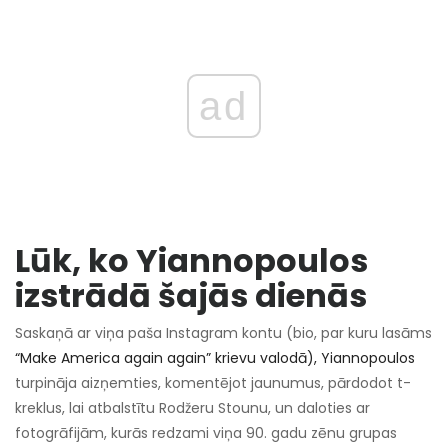
ad
Lūk, ko Yiannopoulos
izstrādā šajās dienās
Saskaņā ar viņa paša Instagram kontu (bio, par kuru lasāms
“Make America again again” krievu valodā), Yiannopoulos
turpināja aizņemties, komentējot jaunumus, pārdodot t-
kreklus, lai atbalstītu Rodžeru Stounu, un daloties ar
fotogrāfijām, kurās redzami viņa 90. gadu zēnu grupas