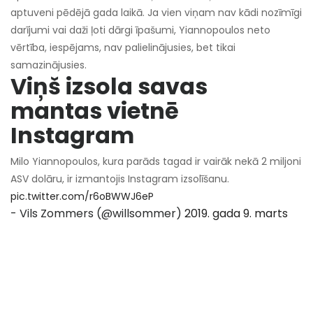
aptuveni pēdējā gada laikā. Ja vien viņam nav kādi nozīmīgi
darījumi vai daži ļoti dārgi īpašumi, Yiannopoulos neto
vērtība, iespējams, nav palielinājusies, bet tikai
samazinājusies.
Viņš izsola savas
mantas vietnē
Instagram
Milo Yiannopoulos, kura parāds tagad ir vairāk nekā 2 miljoni
ASV dolāru, ir izmantojis Instagram izsolīšanu.
pic.twitter.com/r6oBWWJ6eP
- Vils Zommers (@willsommer)
2019. gada 9. marts