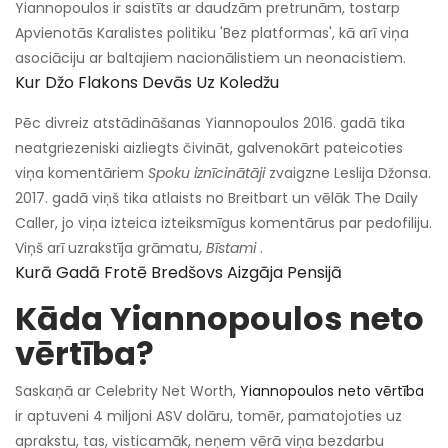
Yiannopoulos ir saistīts ar daudzām pretrunām, tostarp
Apvienotās Karalistes politiku 'Bez platformas', kā arī viņa
asociāciju ar baltajiem nacionālistiem un neonacistiem.
Kur Džo Flakons Devās Uz Koledžu
Pēc divreiz atstādināšanas Yiannopoulos 2016. gadā tika
neatgriezeniski aizliegts čivināt, galvenokārt pateicoties
viņa komentāriem
Spoku iznīcinātāji
zvaigzne Leslija Džonsa.
2017. gadā viņš tika atlaists no Breitbart un vēlāk The Daily
Caller, jo viņa izteica izteiksmīgus komentārus par pedofiliju.
Viņš arī uzrakstīja grāmatu,
Bīstami
.
Kurā Gadā Frotē Bredšovs Aizgāja Pensijā
Kāda Yiannopoulos neto
vērtība?
Saskaņā ar Celebrity Net Worth,
Yiannopoulos neto vērtība
ir aptuveni 4 miljoni ASV dolāru, tomēr, pamatojoties uz
aprakstu, tas, visticamāk, neņem vērā viņa bezdarbu