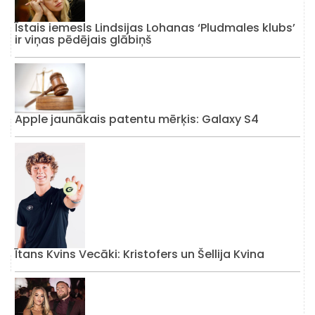
Īstais iemesls Lindsijas Lohanas ‘Pludmales klubs’
ir viņas pēdējais glābiņš
Apple jaunākais patentu mērķis: Galaxy S4
Ītans Kvins Vecāki: Kristofers un Šellija Kvina