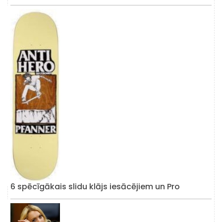
6 spēcīgākais slidu klājs iesācējiem un Pro