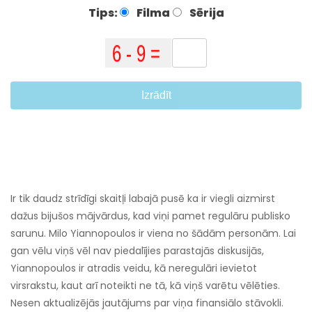
Tips:
Filma
Sērija
Izrādīt
Ir tik daudz strīdīgi skaitļi labajā pusē ka ir viegli aizmirst
dažus bijušos mājvārdus, kad viņi pamet regulāru publisko
sarunu. Milo Yiannopoulos ir viena no šādām personām. Lai
gan vēlu viņš vēl nav piedalījies parastajās diskusijās,
Yiannopoulos ir atradis veidu, kā neregulāri ievietot
virsrakstu, kaut arī noteikti ne tā, kā viņš varētu vēlēties.
Nesen aktualizējās jautājums par viņa finansiālo stāvokli.