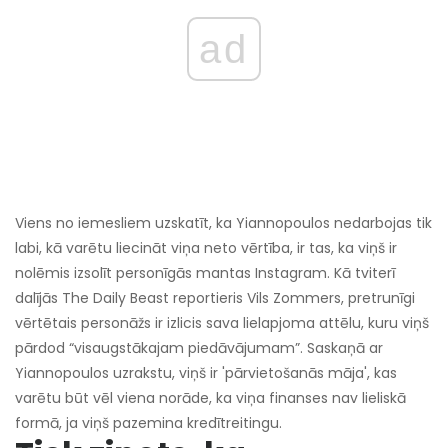
ad
Viens no iemesliem uzskatīt, ka Yiannopoulos nedarbojas tik
labi, kā varētu liecināt viņa neto vērtība, ir tas, ka viņš ir
nolēmis izsolīt personīgās mantas Instagram. Kā tviterī
dalījās The Daily Beast reportieris Vils Zommers, pretrunīgi
vērtētais personāžs ir izlicis sava lielapjoma attēlu, kuru viņš
pārdod “visaugstākajam piedāvājumam”. Saskaņā ar
Yiannopoulos uzrakstu, viņš ir 'pārvietošanās māja', kas
varētu būt vēl viena norāde, ka viņa finanses nav lieliskā
formā, ja viņš pazemina kredītreitingu.