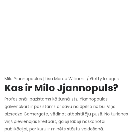
Milo Yiannopoulos | Lisa Maree Williams / Getty Images
Kas ir Milo Jjannopuls?
Profesionāli pazīstams kā žurnālists, Yiannopoulos
galvenokārt ir pazīstams ar savu naidpilno rīcību. Viņš
aizsedza Gamergate, vēdinot atbalstītāju pusē. No turienes
viņš pievienojās Breitbart, galēji labēji noskaņotai
publikācijai, par kuru ir minēts stāstu veidošanā.