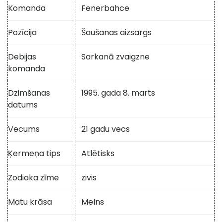
Komanda
Fenerbahce
Pozīcija
Šaušanas aizsargs
Debijas
Sarkanā zvaigzne
komanda
Dzimšanas
1995. gada 8. marts
datums
Vecums
21 gadu vecs
Ķermeņa tips
Atlētisks
Zodiaka zīme
zivis
Matu krāsa
Melns