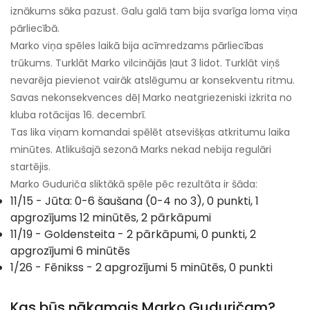
iznākums sāka pazust. Galu galā tam bija svarīga loma viņa
pārliecībā.
Marko viņa spēles laikā bija acīmredzams pārliecības
trūkums. Turklāt Marko vilcinājās ļaut 3 lidot. Turklāt viņš
nevarēja pievienot vairāk atslēgumu ar konsekventu ritmu.
Savas nekonsekvences dēļ Marko neatgriezeniski izkrita no
kluba rotācijas 16. decembrī.
Tas lika viņam komandai spēlēt atsevišķas atkritumu laika
minūtes. Atlikušajā sezonā Marks nekad nebija regulāri
startējis.
Marko Guduriča sliktākā spēle pēc rezultāta ir šāda:
11/15 - Jūta: 0-6 šaušana (0-4 no 3), 0 punkti, 1
apgrozījums 12 minūtēs, 2 pārkāpumi
11/19 - Goldensteita - 2 pārkāpumi, 0 punkti, 2
apgrozījumi 6 minūtēs
1/26 - Fēnikss - 2 apgrozījumi 5 minūtēs, 0 punkti
Kas būs nākamais Marko Guduričam?