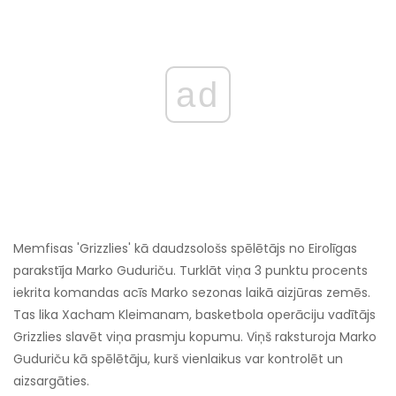
ad
Memfisas 'Grizzlies' kā daudzsološs spēlētājs no Eirolīgas
parakstīja Marko Guduriču. Turklāt viņa 3 punktu procents
iekrita komandas acīs Marko sezonas laikā aizjūras zemēs.
Tas lika Xacham Kleimanam, basketbola operāciju vadītājs
Grizzlies slavēt viņa prasmju kopumu. Viņš raksturoja Marko
Guduriču kā spēlētāju, kurš vienlaikus var kontrolēt un
aizsargāties.