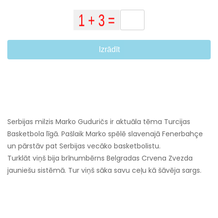
Izrādīt
Serbijas milzis Marko Guduričs ir aktuāla tēma Turcijas
Basketbola līgā. Pašlaik Marko spēlē slavenajā Fenerbahçe
un pārstāv pat Serbijas vecāko basketbolistu.
Turklāt viņš bija brīnumbērns Belgradas Crvena Zvezda
jauniešu sistēmā. Tur viņš sāka savu ceļu kā šāvēja sargs.