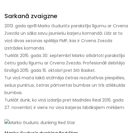
Sarkanā zvaigzne
2013. gada aprīlī Marko Guduričs parakstīja līgumu ar Crvena
Zvezda un sāka savu jauniešu karjeru komandā. Līdz ar to
viņš divas sezonas spēlēja FMP, kas ir Crvena Zvezda
izstrādes komanda.
Turklāt 2015. gada 30. septembrī Marko atkārtoti parakstīja
četru gadu līgumu ar Crvena Zvezda. Profesionāli debitēja
Eirolīgā 2015. gada 15. oktobrī pret SIG Basket.
Tur viņš mača laikā atzīmēja četras rezultatīvas piespēles,
sešus punktus, četras pārtvertas bumbas un trīs atlēkušās
bumbas.
Turklāt dunk, ko viņš izdarīja pret Madrides Real 2015. gada
27. novembrī, ir viens no viņa karjeras labākajiem mirkļiem.