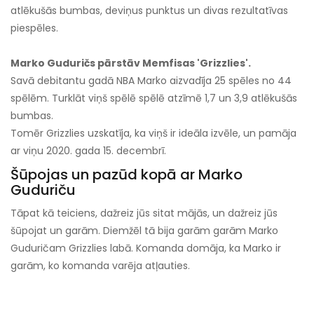
atlēkušās bumbas, deviņus punktus un divas rezultatīvas
piespēles.
Marko Guduričs pārstāv Memfisas 'Grizzlies'.
Savā debitantu gadā NBA Marko aizvadīja 25 spēles no 44
spēlēm. Turklāt viņš spēlē spēlē atzīmē 1,7 un 3,9 atlēkušās
bumbas.
Tomēr Grizzlies uzskatīja, ka viņš ir ideāla izvēle, un pamāja
ar viņu 2020. gada 15. decembrī.
Šūpojas un pazūd kopā ar Marko
Guduriču
Tāpat kā teiciens, dažreiz jūs sitat mājās, un dažreiz jūs
šūpojat un garām. Diemžēl tā bija garām garām Marko
Guduričam Grizzlies labā. Komanda domāja, ka Marko ir
garām, ko komanda varēja atļauties.