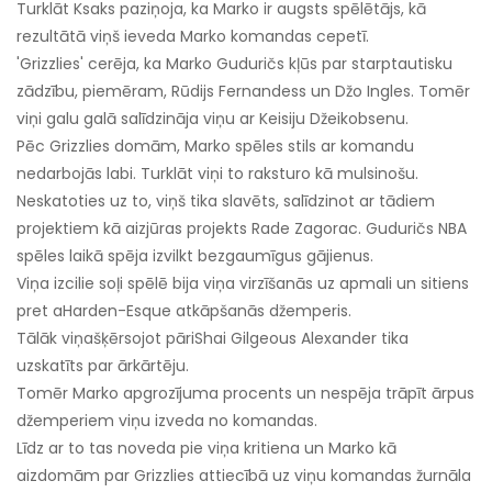
Turklāt Ksaks paziņoja, ka Marko ir augsts spēlētājs, kā
rezultātā viņš ieveda Marko komandas cepetī.
'Grizzlies' cerēja, ka Marko Guduričs kļūs par starptautisku
zādzību, piemēram, Rūdijs Fernandess un Džo Ingles. Tomēr
viņi galu galā salīdzināja viņu ar Keisiju Džeikobsenu.
Pēc Grizzlies domām, Marko spēles stils ar komandu
nedarbojās labi. Turklāt viņi to raksturo kā mulsinošu.
Neskatoties uz to, viņš tika slavēts, salīdzinot ar tādiem
projektiem kā aizjūras projekts Rade Zagorac. Guduričs NBA
spēles laikā spēja izvilkt bezgaumīgus gājienus.
Viņa izcilie soļi spēlē bija viņa virzīšanās uz apmali un sitiens
pret a
Harden-Esque atkāpšanās džemperis
.
Tālāk viņa
šķērsojot pāri
Shai Gilgeous Alexander tika
uzskatīts par ārkārtēju.
Tomēr Marko apgrozījuma procents un nespēja trāpīt ārpus
džemperiem viņu izveda no komandas.
Līdz ar to tas noveda pie viņa kritiena un Marko kā
aizdomām par Grizzlies attiecībā uz viņu komandas žurnāla