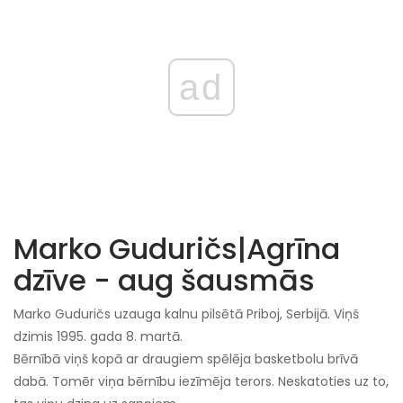
ad
Marko Guduričs
|
Agrīna
dzīve - aug šausmās
Marko Guduričs uzauga kalnu pilsētā Priboj, Serbijā. Viņš
dzimis 1995. gada 8. martā.
Bērnībā viņš kopā ar draugiem spēlēja basketbolu brīvā
dabā. Tomēr viņa bērnību iezīmēja terors. Neskatoties uz to,