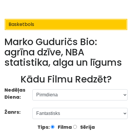
Basketbols
Marko Guduričs Bio:
agrīna dzīve, NBA
statistika, alga un līgums
Kādu Filmu Redzēt?
Nedēļas
Diena:
Žanrs:
Tips:
Filma
Sērija