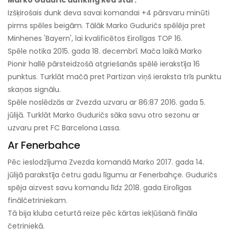
Marko Guduric dunking Red Star.
Izšķirošais dunk deva savai komandai +4 pārsvaru minūti
pirms spēles beigām. Tālāk Marko Guduričs spēlēja pret
Minhenes 'Bayern', lai kvalificētos Eirolīgas TOP 16.
Spēle notika 2015. gada 18. decembrī. Mača laikā Marko
Pionir hallē pārsteidzošā atgriešanās spēlē ierakstīja 16
punktus. Turklāt mačā pret Partizan viņš ieraksta trīs punktu
skaņas signālu.
Spēle noslēdzās ar Zvezda uzvaru ar 86:87 2016. gada 5.
jūlijā. Turklāt Marko Guduričs sāka savu otro sezonu ar
uzvaru pret FC Barcelona Lassa.
Ar Fenerbahce
Pēc ieslodzījuma Zvezda komandā Marko 2017. gada 14.
jūlijā parakstīja četru gadu līgumu ar Fenerbahçe. Guduričs
spēja aizvest savu komandu līdz 2018. gada Eirolīgas
finālčetriniekam.
Tā bija kluba ceturtā reize pēc kārtas iekļūšanā fināla
četriniekā.