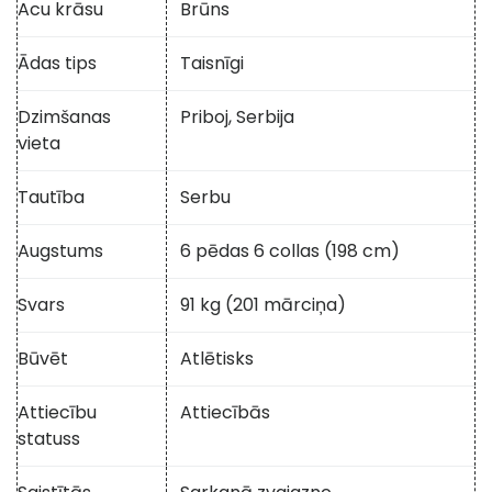
Acu krāsu
Brūns
Ādas tips
Taisnīgi
Dzimšanas
Priboj, Serbija
vieta
Tautība
Serbu
Augstums
6 pēdas 6 collas (198 cm)
Svars
91 kg (201 mārciņa)
Būvēt
Atlētisks
Attiecību
Attiecībās
statuss