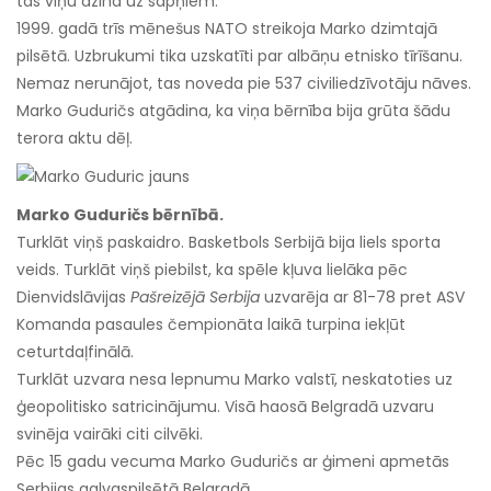
tas viņu dzina uz sapņiem.
1999. gadā trīs mēnešus NATO streikoja Marko dzimtajā
pilsētā. Uzbrukumi tika uzskatīti par albāņu etnisko tīrīšanu.
Nemaz nerunājot, tas noveda pie 537 civiliedzīvotāju nāves.
Marko Guduričs atgādina, ka viņa bērnība bija grūta šādu
terora aktu dēļ.
Marko Guduričs bērnībā.
Turklāt viņš paskaidro. Basketbols Serbijā bija liels sporta
veids. Turklāt viņš piebilst, ka spēle kļuva lielāka pēc
Dienvidslāvijas
Pašreizējā Serbija
uzvarēja ar 81-78 pret ASV
Komanda pasaules čempionāta laikā turpina iekļūt
ceturtdaļfinālā.
Turklāt uzvara nesa lepnumu Marko valstī, neskatoties uz
ģeopolitisko satricinājumu. Visā haosā Belgradā uzvaru
svinēja vairāki citi cilvēki.
Pēc 15 gadu vecuma Marko Guduričs ar ģimeni apmetās
Serbijas galvaspilsētā Belgradā.