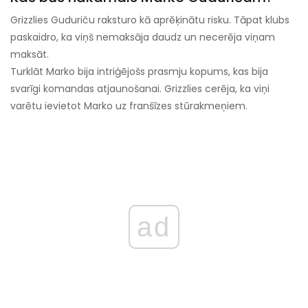
Grizzlies Guduriču raksturo kā aprēķinātu risku. Tāpat klubs
paskaidro, ka viņš nemaksāja daudz un necerēja viņam
maksāt.
Turklāt Marko bija intriģējošs prasmju kopums, kas bija
svarīgi komandas atjaunošanai. Grizzlies cerēja, ka viņi
varētu ievietot Marko uz franšīzes stūrakmeņiem.
ad