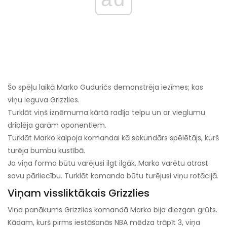
Šo spēļu laikā Marko Guduričs demonstrēja iezīmes; kas
viņu ieguva Grizzlies.
Turklāt viņš izņēmuma kārtā radīja telpu un ar vieglumu
driblēja garām oponentiem.
Turklāt Marko kalpoja komandai kā sekundārs spēlētājs, kurš
turēja bumbu kustībā.
Ja viņa forma būtu varējusi ilgt ilgāk, Marko varētu atrast
savu pārliecību. Turklāt komanda būtu turējusi viņu rotācijā.
Viņam vissliktākais Grizzlies
Viņa panākums Grizzlies komandā Marko bija diezgan grūts.
Kādam, kurš pirms iestāšanās NBA mēdza trāpīt 3, viņa