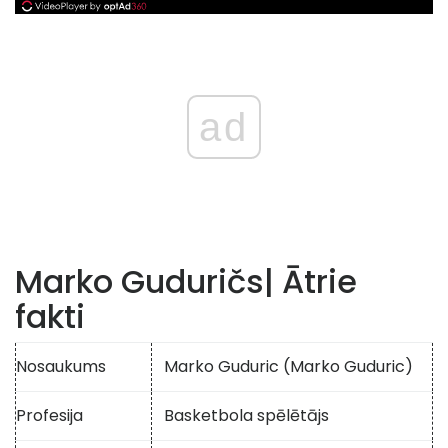
ad
Marko Guduričs
| Ātrie
fakti
Nosaukums
Marko Guduric (Marko Guduric)
Profesija
Basketbola spēlētājs