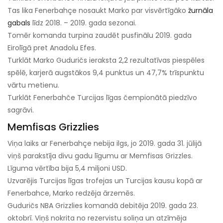
Tas lika Fenerbahçe nosaukt Marko par visvērtīgāko
žurnāla
gabals
līdz 2018. – 2019. gada sezonai.
Tomēr komanda turpina zaudēt pusfinālu 2019. gada
Eirolīgā pret Anadolu Efes.
Turklāt Marko Guduričs ieraksta 2,2 rezultatīvas piespēles
spēlē, karjerā augstākos 9,4 punktus un 47,7% trīspunktu
vārtu metienu.
Turklāt Fenerbahče Turcijas līgas čempionātā piedzīvo
sagrāvi.
Memfisas Grizzlies
Viņa laiks ar Fenerbahçe nebija ilgs, jo 2019. gada 31. jūlijā
viņš parakstīja divu gadu līgumu ar Memfisas Grizzles.
Līguma vērtība bija 5,4 miljoni USD.
Uzvarējis Turcijas līgas trofejas un Turcijas kausu kopā ar
Fenerbahce, Marko redzēja ārzemēs.
Guduričs NBA Grizzlies komandā debitēja 2019. gada 23.
oktobrī. Viņš nokrita no rezervistu soliņa un atzīmēja