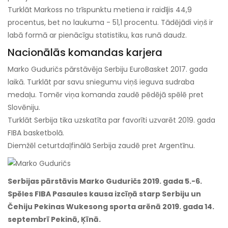
Turklāt Markoss no trīspunktu metiena ir raidījis 44,9
procentus, bet no laukuma - 51,1 procentu. Tādējādi viņš ir
labā formā ar pienācīgu statistiku, kas runā daudz.
Nacionālās komandas karjera
Marko Guduričs pārstāvēja Serbiju EuroBasket 2017. gada
laikā. Turklāt par savu sniegumu viņš ieguva sudraba
medaļu. Tomēr viņa komanda zaudē pēdējā spēlē pret
Slovēniju.
Turklāt Serbija tika uzskatīta par favorīti uzvarēt 2019. gada
FIBA ​​basketbolā.
Diemžēl ceturtdaļfinālā Serbija zaudē pret Argentīnu.
Serbijas pārstāvis Marko Guduričs 2019. gada 5.-6.
Spēles FIBA ​​Pasaules kausa izcīņā starp Serbiju un
Čehiju Pekinas Wukesong sporta arēnā 2019. gada 14.
septembrī Pekinā, Ķīnā.