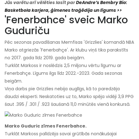
Jūs varētu arī vēlēties lasīt par
DeAndre’s Bembry Bio:
Basketbola karjera, ģimenes traģēdija un līgums >>
'Fenerbahce' sveic Marko
Guduriču
Pēc sezonas pavadīšanas Memfisas 'Grizzlies' komandā NBA
Marko atgriezās 'Fenerbahçe'. Ar klubu viņš tika parakstīts
no 2017. gada līdz 2019. gada beigām.
Turklāt Markoss ir noslēdzis 2,5 miljonu vērtu līgumu ar
Fenerbahçe. Līgums ilgs līdz 2022.-2023. Gada sezonas
beigām.
Viņa darbs pie Grizzlies nebija auglīgs, kā to paredzēja
daudzi eksperti. Neskatoties uz to, Marko spēja vidēji 3,9 PPG
šaut .395 / .301 / .923 šaušanā 11,0 minūtēs vienā konkursā.
Marko Guduric zīmes Fenerbahce.
Turklāt Markoss palīdzēja savai grūtībās nonākušajai