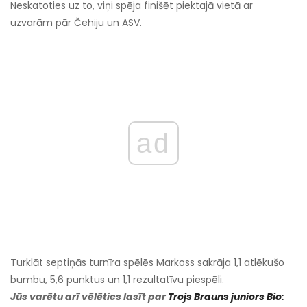
Neskatoties uz to, viņi spēja finišēt piektajā vietā ar
uzvarām pār Čehiju un ASV.
ad
Turklāt septiņās turnīra spēlēs Markoss sakrāja 1,1 atlēkušo
bumbu, 5,6 punktus un 1,1 rezultatīvu piespēli.
Jūs varētu arī vēlēties lasīt par
Trojs Brauns juniors Bio: