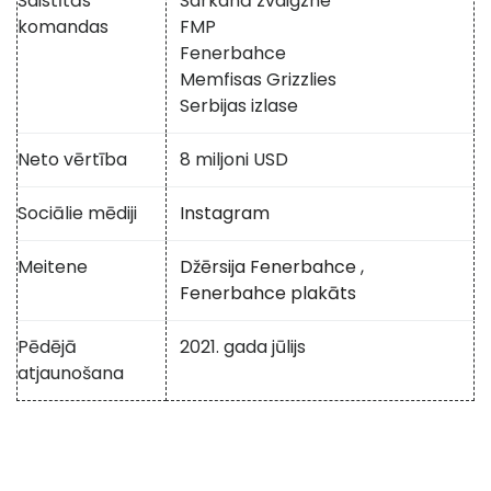
Saistītās
Sarkanā zvaigzne
komandas
FMP
Fenerbahce
Memfisas Grizzlies
Serbijas izlase
Neto vērtība
8 miljoni USD
Sociālie mēdiji
Instagram
Meitene
Džērsija Fenerbahce
,
Fenerbahce plakāts
Pēdējā
2021. gada jūlijs
atjaunošana