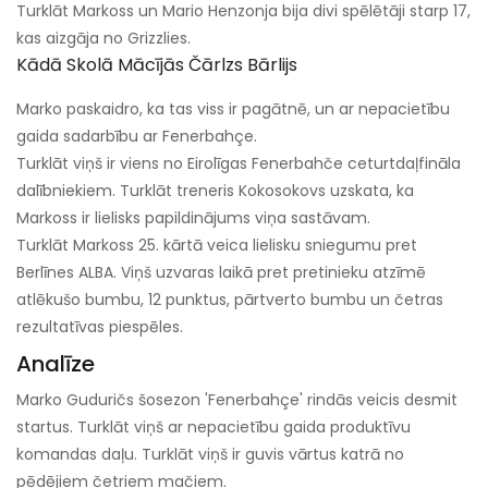
Turklāt Markoss un Mario Henzonja bija divi spēlētāji starp 17,
kas aizgāja no Grizzlies.
Kādā Skolā Mācījās Čārlzs Bārlijs
Marko paskaidro, ka tas viss ir pagātnē, un ar nepacietību
gaida sadarbību ar Fenerbahçe.
Turklāt viņš ir viens no Eirolīgas Fenerbahče ceturtdaļfināla
dalībniekiem. Turklāt treneris Kokosokovs uzskata, ka
Markoss ir lielisks papildinājums viņa sastāvam.
Turklāt Markoss 25. kārtā veica lielisku sniegumu pret
Berlīnes ALBA. Viņš uzvaras laikā pret pretinieku atzīmē
atlēkušo bumbu, 12 punktus, pārtverto bumbu un četras
rezultatīvas piespēles.
Analīze
Marko Guduričs šosezon 'Fenerbahçe' rindās veicis desmit
startus. Turklāt viņš ar nepacietību gaida produktīvu
komandas daļu. Turklāt viņš ir guvis vārtus katrā no
pēdējiem četriem mačiem.