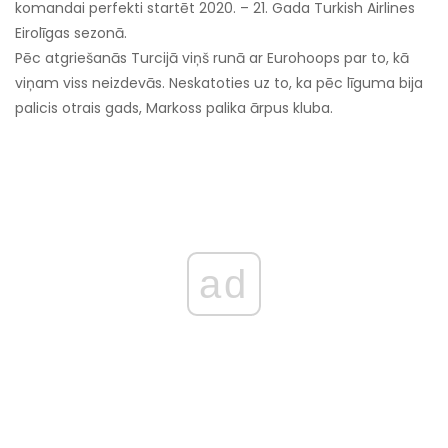
komandai perfekti startēt 2020. – 21. Gada Turkish Airlines
Eirolīgas sezonā.
Pēc atgriešanās Turcijā viņš runā ar Eurohoops par to, kā
viņam viss neizdevās. Neskatoties uz to, ka pēc līguma bija
palicis otrais gads, Markoss palika ārpus kluba.
ad