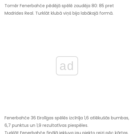
Tomēr Fenerbahče pēdējā spēlē zaudēja 80: 85 pret
Madrides Real. Turklāt klubā viņš bija labākajā formā.
ad
Fenerbahče 36 Eirolīgas spēlēs izcīnīja 1,6 atlēkušās bumbas,
6,7 punktus un 1,9 rezultatīvas piespēles.
Turklāt Fenerbahče finālā iekļuva jau piekto reizi pēc kārtas.