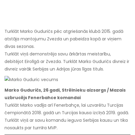
Turklāt Marko Guduričs pēc atgriešanās klubā 2015. gadā
atstāja mantojumu Zvezda un pabeidza kopā ar viņiem
divas sezonas.
Turklāt viņš demonstrēja savu ārkārtas meistarību,
debitējot Eirolīgā ar Zvezda. Turklāt Marko Guduričs divreiz ir
divreiz vairāk Serbijas un Adrijas jūras līgas tituls.
Marko Guduričs, 26 gadi, Strēlnieku aizsargs / Mazais
uzbrucējs Fenerbahce komandai
Turklāt Marko vadīja arī Fenerbahçe, lai uzvarētu Turcijas
čempionātā 2018. gadā un Turcijas kausa izcīņā 2019. gadā.
Turklāt viņš ar savu komandu ieguva Serbijas kausu un tika
nosaukts par turnīra MVP.