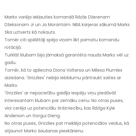
Marko varēja iekļauties komandā līdzās Džerenam
Džeksonam Jr un Ja Morantam. NBA karjeras sākumā Marks
tika uztverts kā nokauts.
Tomēr citi spēlētāji spēja viņam likt pamatu komandu
rotācijā.
Turklāt klubam bija jāmaksā garantēta nauda Marko vēl uz
gadu.
Tomēr, kā to apliecina Diona Voltersa un Milesa Plumles
aiziešana. 'Grizzlies' nebija iebildumu pārtraukt saites ar
Marko.
'Grizzlies' ar nepacietību gaidīja iespēju viņu piedāvāt
interesantam klubam par zemāku cenu. No otras puses,
viņi cerēja uz potenciālu tirdzniecību, kas līdzīga Kyle
Anderson un Gorgui Dieng.
No otras puses, Grizzlies pat meklēja potenciālos veidus, kā
atjaunot Marko šaušanas pieskārienu.