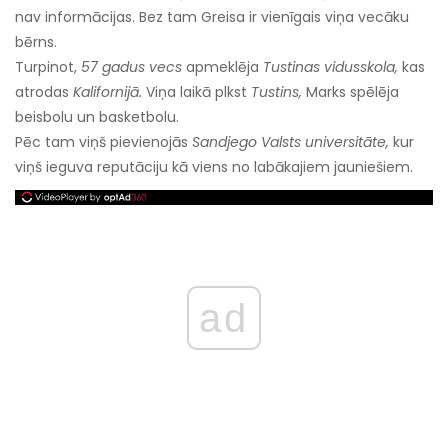
nav informācijas. Bez tam Greisa ir vienīgais viņa vecāku
bērns.
Turpinot,
57 gadus vecs
apmeklēja
Tustinas vidusskola,
kas
atrodas
Kalifornijā.
Viņa laikā plkst
Tustins,
Marks spēlēja
beisbolu un basketbolu.
Pēc tam viņš pievienojās
Sandjego Valsts universitāte,
kur
viņš ieguva reputāciju kā viens no labākajiem jauniešiem.
ad