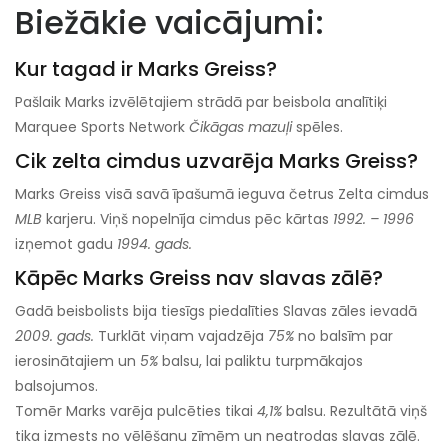
Biežākie vaicājumi:
Kur tagad ir Marks Greiss?
Pašlaik Marks izvēlētajiem strādā par beisbola analītiķi
Marquee Sports Network
Čikāgas mazuļi
spēles.
Cik zelta cimdus uzvarēja Marks Greiss?
Marks Greiss visā savā īpašumā ieguva četrus Zelta cimdus
MLB
karjeru. Viņš nopelnīja cimdus pēc kārtas
1992. – 1996
izņemot gadu
1994. gads.
Kāpēc Marks Greiss nav slavas zālē?
Gadā beisbolists bija tiesīgs piedalīties Slavas zāles ievadā
2009. gads.
Turklāt viņam vajadzēja
75%
no balsīm par
ierosinātajiem un
5%
balsu, lai paliktu turpmākajos
balsojumos.
Tomēr Marks varēja pulcēties tikai
4,1%
balsu. Rezultātā viņš
tika izmests no vēlēšanu zīmēm un neatrodas slavas zālē.