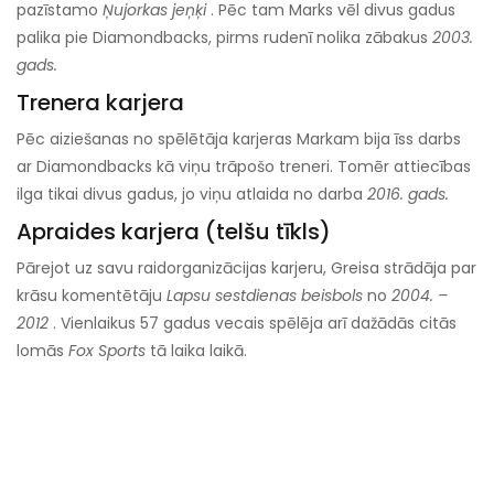
pazīstamo
Ņujorkas jeņķi
. Pēc tam Marks vēl divus gadus
palika pie Diamondbacks, pirms rudenī nolika zābakus
2003.
gads.
Trenera karjera
Pēc aiziešanas no spēlētāja karjeras Markam bija īss darbs
ar Diamondbacks kā viņu trāpošo treneri. Tomēr attiecības
ilga tikai divus gadus, jo viņu atlaida no darba
2016. gads.
Apraides karjera (telšu tīkls)
Pārejot uz savu raidorganizācijas karjeru, Greisa strādāja par
krāsu komentētāju
Lapsu sestdienas beisbols
no
2004. –
2012
. Vienlaikus 57 gadus vecais spēlēja arī dažādās citās
lomās
Fox Sports
tā laika laikā.