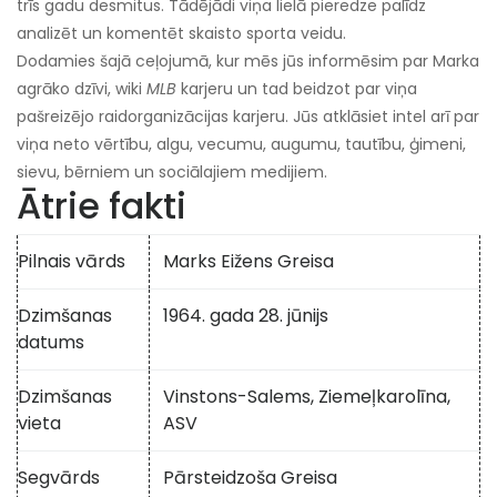
trīs gadu desmitus. Tādējādi viņa lielā pieredze palīdz
analizēt un komentēt skaisto sporta veidu.
Dodamies šajā ceļojumā, kur mēs jūs informēsim par Marka
agrāko dzīvi, wiki
MLB
karjeru un tad beidzot par viņa
pašreizējo raidorganizācijas karjeru. Jūs atklāsiet intel arī par
viņa neto vērtību, algu, vecumu, augumu, tautību, ģimeni,
sievu, bērniem un sociālajiem medijiem.
Ātrie fakti
Pilnais vārds
Marks Eižens Greisa
Dzimšanas
1964. gada 28. jūnijs
datums
Dzimšanas
Vinstons-Salems, Ziemeļkarolīna,
vieta
ASV
Segvārds
Pārsteidzoša Greisa