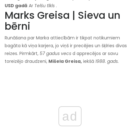
USD gadā
Ar
Telšu tīkls
.
Marks Greisa | Sieva un
bērni
Runāšana par Marka attiecībām ir tikpat notikumiem
bagāta kā viņa karjera, jo viņš ir precējies un šķīries divas
reizes. Pirmkārt,
57 gadus vecs
d apprecējos ar savu
toreizējo draudzeni,
Mišela Greisa,
iekšā
1988. gads.
ad