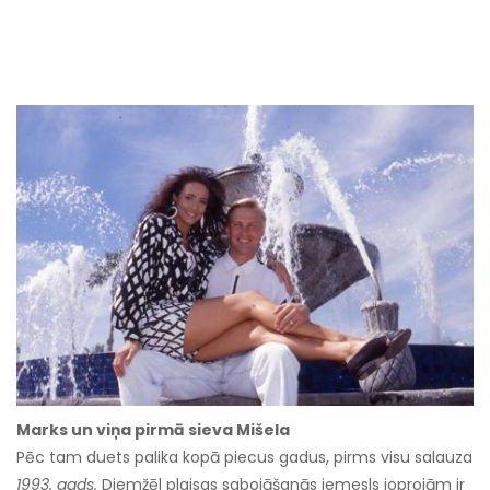
Marks un viņa pirmā sieva Mišela
Pēc tam duets palika kopā piecus gadus, pirms visu salauza
1993. gads.
Diemžēl plaisas sabojāšanās iemesls joprojām ir