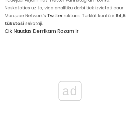
Tādējādi viņam nav Twitter vai Instagram konta.
Neskatoties uz to, viņa analītiķu darbi tiek izvietoti caur
Marquee Network’s
Twitter
rokturis. Turklāt kontā ir
54,6
tūkstoši
sekotāji.
Cik Naudas Derrikam Rozam Ir
ad