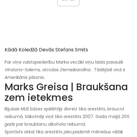
Kādā Koledžā Devās Stefans Smits
Par viņa valstspiederību Marka vecāki viņu laida pasaulē
Vinstons-Salems,
atrodas
Ziemeļkarolīna
. Tādējādi viņš ir
Amerikānis
pilsonis.
Marks Greisa | Braukšana
zem ietekmes
Bijušais MLB bāzes spēlētājs divreiz tika arestēts, braucot
reibumā. Sākotnēji viņš tika arestēts 2007. Gada maijā
2011.
gads
par braukšanu alkohola reibumā.
Sportists atkal tika arestēts
piecpadsmit
mēnešus vēlāk