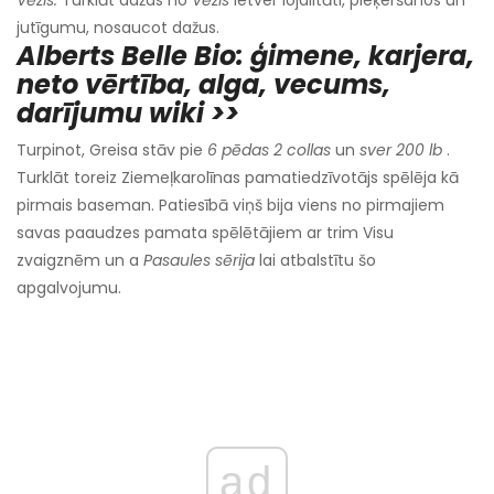
Vēzis.
Turklāt dažas no
Vēzis
ietver lojalitāti, pieķeršanos un
jutīgumu, nosaucot dažus.
Alberts Belle Bio: ģimene, karjera,
neto vērtība, alga, vecums,
darījumu wiki >>
Turpinot, Greisa stāv pie
6 pēdas 2 collas
un
sver 200 lb
.
Turklāt toreiz Ziemeļkarolīnas pamatiedzīvotājs spēlēja kā
pirmais baseman. Patiesībā viņš bija viens no pirmajiem
savas paaudzes pamata spēlētājiem ar trim Visu
zvaigznēm un a
Pasaules sērija
lai atbalstītu šo
apgalvojumu.
ad