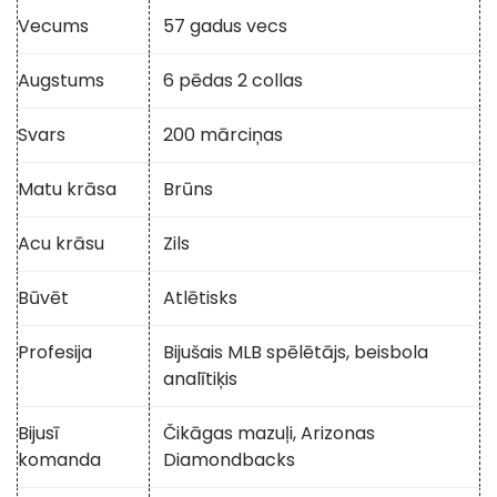
Vecums
57 gadus vecs
Augstums
6 pēdas 2 collas
Svars
200 mārciņas
Matu krāsa
Brūns
Acu krāsu
Zils
Būvēt
Atlētisks
Profesija
Bijušais MLB spēlētājs, beisbola
analītiķis
Bijusī
Čikāgas mazuļi, Arizonas
komanda
Diamondbacks