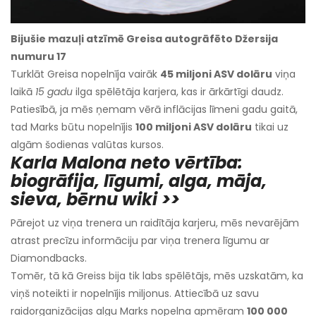
Bijušie mazuļi atzīmē Greisa autogrāfēto Džersija
numuru 17
Turklāt Greisa nopelnīja vairāk
45 miljoni ASV dolāru
viņa
laikā
15 gadu
ilga spēlētāja karjera, kas ir ārkārtīgi daudz.
Patiesībā, ja mēs ņemam vērā inflācijas līmeni gadu gaitā,
tad Marks būtu nopelnījis
100 miljoni ASV dolāru
tikai uz
algām šodienas valūtas kursos.
Karla Malona neto vērtība:
biogrāfija, līgumi, alga, māja,
sieva, bērnu wiki >>
Pārejot uz viņa trenera un raidītāja karjeru, mēs nevarējām
atrast precīzu informāciju par viņa trenera līgumu ar
Diamondbacks.
Tomēr, tā kā Greiss bija tik labs spēlētājs, mēs uzskatām, ka
viņš noteikti ir nopelnījis miljonus. Attiecībā uz savu
raidorganizācijas algu Marks nopelna apmēram
100 000