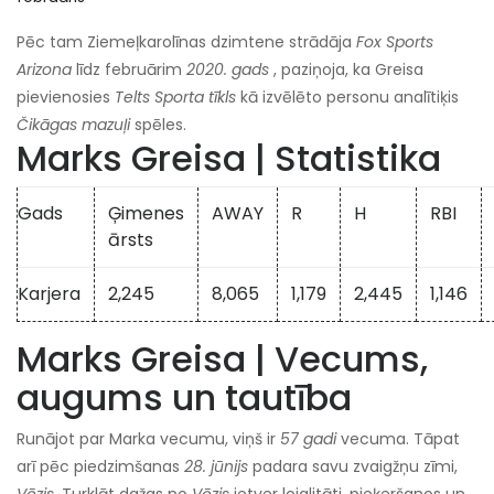
Pēc tam Ziemeļkarolīnas dzimtene strādāja
Fox Sports
Arizona
līdz februārim
2020. gads
, paziņoja, ka Greisa
pievienosies
Telts
Sporta tīkls
kā izvēlēto personu analītiķis
Čikāgas mazuļi
spēles.
Marks Greisa | Statistika
Gads
Ģimenes
AWAY
R
H
RBI
ārsts
Karjera
2,245
8,065
1,179
2,445
1,146
Marks Greisa | Vecums,
augums un tautība
Runājot par Marka vecumu, viņš ir
57 gadi
vecuma. Tāpat
arī pēc piedzimšanas
28. jūnijs
padara savu zvaigžņu zīmi,