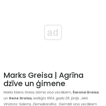
ad
Marks Greisa | Agrīna
dzīve un ģimene
Marks Eižens Greiss dzimis viņa vecākiem,
Šarona Greisa
un
Gene Greisa,
ieslēgts
1964. gada 28. jūnijs
, iekš
Vinstons-Salems, Ziemeļkarolīna
. Diemžēl viņa vecākiem