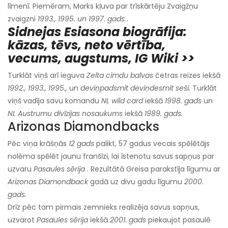
līmenī. Piemēram, Marks kļuva par trīskārtēju Zvaigžņu
zvaigzni
1993., 1995. un 1997. gads
.
Sidnejas Esiasona biogrāfija:
kāzas, tēvs, neto vērtība,
vecums, augstums, IG Wiki >>
Turklāt viņš arī ieguva
Zelta cimdu balvas
četras reizes iekšā
1992., 1993., 1995.,
un
deviņpadsmit deviņdesmit seši.
Turklāt
viņš vadīja savu komandu
NL wild card
iekšā
1998. gads
un
NL Austrumu divīzijas nosaukums
iekšā
1989. gads.
Arizonas Diamondbacks
Pēc viņa krāšņās
12 gads
palikt, 57 gadus vecais spēlētājs
nolēma spēlēt jaunu franšīzi, lai īstenotu savus sapņus par
uzvaru
Pasaules sērija
. Rezultātā Greisa parakstīja līgumu ar
Arizonas Diamondback
gadā uz divu gadu līgumu
2000.
gads.
Drīz pēc tam pirmais zemnieks realizēja savus sapņus,
uzvarot
Pasaules sērija
iekšā
2001. gads
piekaujot pasaulē