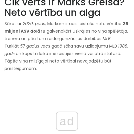
Cik vērts ir Marks Greisa?
Neto vērtība un alga
Sākot ar
2020. gads,
Markam ir acis laistoša neto vērtība
25
miljoni ASV dolāru
galvenokārt uzkrājies no viņa spēlētāja,
trenera un pēc tam raidorganizācijas darbības
MLB.
Turklāt
57 gadus vecs
gadā sāka savu uzlidojumu MLB
1988.
gads
un kopš tā laika ir iesaistījies vienā vai otrā statusā.
Tāpēc viņa milzīgajai neto vērtībai nevajadzētu būt
pārsteigumam.
ad