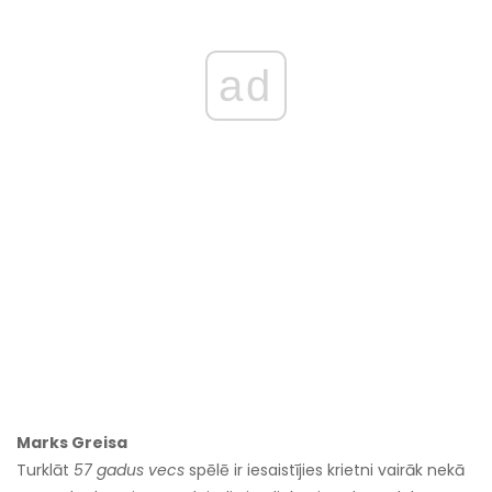
ad
Marks Greisa
Turklāt
57 gadus vecs
spēlē ir iesaistījies krietni vairāk nekā