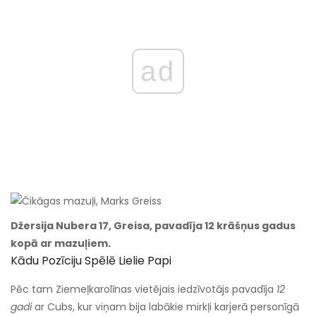
ad
Džersija Nubera 17, Greisa, pavadīja 12 krāšņus gadus
kopā ar mazuļiem.
Kādu Pozīciju Spēlē Lielie Papi
Pēc tam Ziemeļkarolīnas vietējais iedzīvotājs pavadīja
12
gadi
ar Cubs, kur viņam bija labākie mirkļi karjerā personīgā