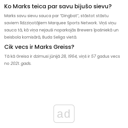
Ko Marks teica par savu bijušo sievu?
Marks savu sievu sauca par “Dingbat”, stāstot stāstu
saviem līdzziņotājiem Marquee Sports Network. Viņš viņu
sauca tā, kā viņa nejauši noparkojās Brewers īpašniekā un
beisbola komisārā, Buda Seliga vietā.
Cik vecs ir Marks Greiss?
Tā kā Greisa ir dzimusi jūnijā
28, 1964,
viņš ir
57
gadus vecs
no
2021. gads.
ad