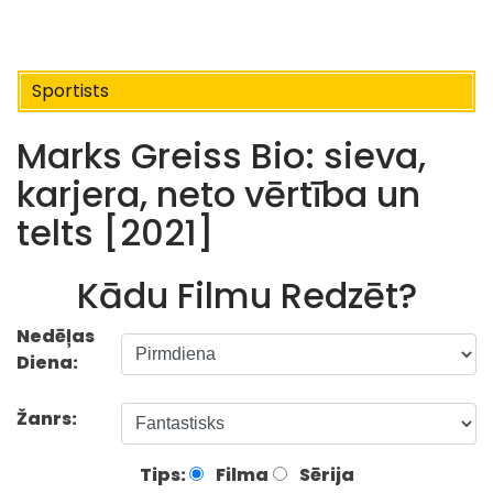
Sportists
Marks Greiss Bio: sieva,
karjera, neto vērtība un
telts [2021]
Kādu Filmu Redzēt?
Nedēļas
Diena:
Žanrs:
Tips:
Filma
Sērija