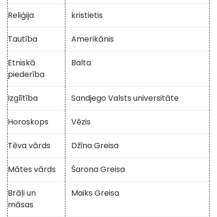
Reliģija
kristietis
Tautība
Amerikānis
Etniskā
Balta
piederība
Izglītība
Sandjego Valsts universitāte
Horoskops
Vēzis
Tēva vārds
Džīna Greisa
Mātes vārds
Šarona Greisa
Brāļi un
Maiks Greisa
māsas