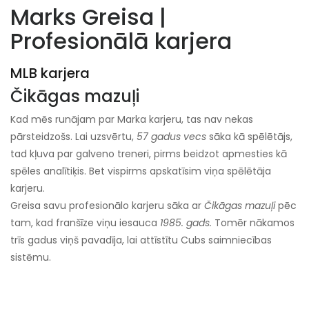
Marks Greisa |
Profesionālā karjera
MLB karjera
Čikāgas mazuļi
Kad mēs runājam par Marka karjeru, tas nav nekas
pārsteidzošs. Lai uzsvērtu,
57 gadus vecs
sāka kā spēlētājs,
tad kļuva par galveno treneri, pirms beidzot apmesties kā
spēles analītiķis. Bet vispirms apskatīsim viņa spēlētāja
karjeru.
Greisa savu profesionālo karjeru sāka ar
Čikāgas mazuļi
pēc
tam, kad franšīze viņu iesauca
1985. gads.
Tomēr nākamos
trīs gadus viņš pavadīja, lai attīstītu Cubs saimniecības
sistēmu.