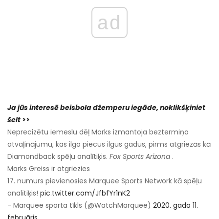
ad
Ja jūs interesē beisbola džemperu iegāde, noklikšķiniet
šeit >>
Neprecizētu iemeslu dēļ Marks izmantoja beztermiņa
atvaļinājumu, kas ilga piecus ilgus gadus, pirms atgriezās kā
Diamondback spēļu analītiķis.
Fox Sports Arizona
.
Marks Greiss ir atgriezies
17. numurs pievienosies Marquee Sports Network kā spēļu
analītiķis!
pic.twitter.com/JfbfYr1nK2
- Marquee sporta tīkls (@WatchMarquee)
2020. gada 11.
februāris