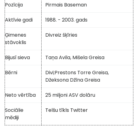
Pozīcija
Pirmais Baseman
Aktīvie gadi
1988. - 2003. gads
Ģimenes
Divreiz šķīries
stāvoklis
Bijusī sieva
Taņa Avila, Mišela Greisa
Bērni
Divi;
Prestons Torre Greisa,
Džeksona Džīna Greisa
Neto vērtība
25 miljoni ASV dolāru
Sociālie
Telšu tīkls Twitter
mēdiji