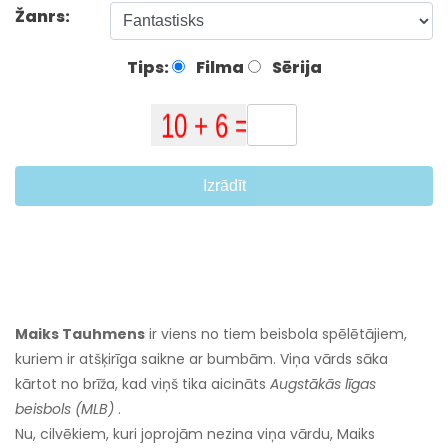
Žanrs:
Tips:
Filma
Sērija
Izrādīt
Maiks Tauhmens
ir viens no tiem beisbola spēlētājiem,
kuriem ir atšķirīga saikne ar bumbām. Viņa vārds sāka
kārtot no brīža, kad viņš tika aicināts
Augstākās līgas
beisbols (MLB)
.
Nu, cilvēkiem, kuri joprojām nezina viņa vārdu, Maiks