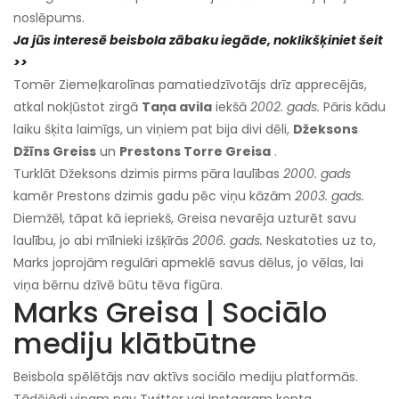
noslēpums.
Ja jūs interesē beisbola zābaku iegāde, noklikšķiniet šeit
>>
Tomēr Ziemeļkarolīnas pamatiedzīvotājs drīz apprecējās,
atkal nokļūstot zirgā
Taņa avila
iekšā
2002. gads.
Pāris kādu
laiku šķita laimīgs, un viņiem pat bija divi dēli,
Džeksons
Džīns Greiss
un
Prestons Torre Greisa
.
Turklāt Džeksons dzimis pirms pāra laulības
2000. gads
kamēr Prestons dzimis gadu pēc viņu kāzām
2003. gads.
Diemžēl, tāpat kā iepriekš, Greisa nevarēja uzturēt savu
laulību, jo abi mīlnieki izšķīrās
2006. gads.
Neskatoties uz to,
Marks joprojām regulāri apmeklē savus dēlus, jo vēlas, lai
viņa bērnu dzīvē būtu tēva figūra.
Marks Greisa | Sociālo
mediju klātbūtne
Beisbola spēlētājs nav aktīvs sociālo mediju platformās.