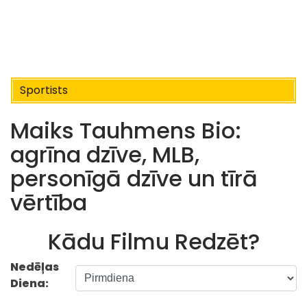
Sportists
Maiks Tauhmens Bio:
agrīna dzīve, MLB,
personīgā dzīve un tīrā
vērtība
Kādu Filmu Redzēt?
Nedēļas
Diena: