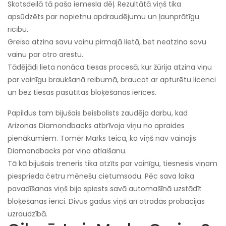
Skotsdeilā tā paša iemesla dēļ. Rezultātā viņš tika
apsūdzēts par nopietnu apdraudējumu un ļaunprātīgu
rīcību.
Greisa atzina savu vainu pirmajā lietā, bet neatzina savu
vainu par otro arestu.
Tādējādi lieta nonāca tiesas procesā, kur žūrija atzina viņu
par vainīgu braukšanā reibumā, braucot ar apturētu licenci
un bez tiesas pasūtītas bloķēšanas ierīces.
Papildus tam bijušais beisbolists zaudēja darbu, kad
Arizonas Diamondbacks atbrīvoja viņu no apraides
pienākumiem. Tomēr Marks teica, ka viņš nav vainojis
Diamondbacks par viņa atlaišanu.
Tā kā bijušais treneris tika atzīts par vainīgu, tiesnesis viņam
piesprieda četru mēnešu cietumsodu. Pēc sava laika
pavadīšanas viņš bija spiests savā automašīnā uzstādīt
bloķēšanas ierīci. Divus gadus viņš arī atradās probācijas
uzraudzībā.