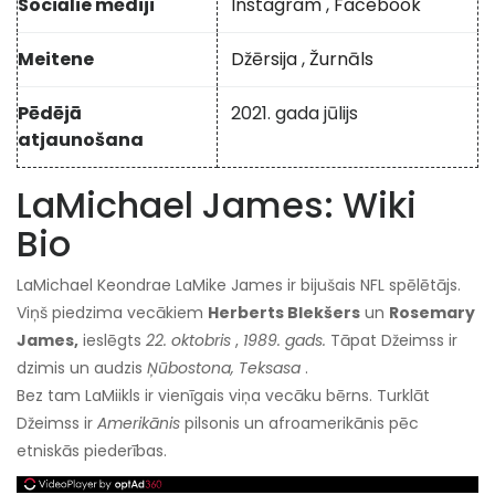
Sociālie mēdiji
Instagram
,
Facebook
Meitene
Džērsija
,
Žurnāls
Pēdējā
2021. gada jūlijs
atjaunošana
LaMichael James: Wiki
Bio
LaMichael Keondrae LaMike James ir bijušais NFL spēlētājs.
Viņš piedzima vecākiem
Herberts Blekšers
un
Rosemary
James,
ieslēgts
22. oktobris
,
1989. gads.
Tāpat Džeimss ir
dzimis un audzis
Ņūbostona, Teksasa
.
Bez tam LaMiikls ir vienīgais viņa vecāku bērns. Turklāt
Džeimss ir
Amerikānis
pilsonis un afroamerikānis pēc
etniskās piederības.