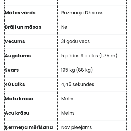
Mātes vārds
Rozmarija Džeimss
Brāļi un māsas
Ne
Vecums
31 gadu vecs
Augstums
5 pēdas 9 collas (1,75 m)
Svars
195 kg (88 kg)
40 Laiks
4,45 sekundes
Matu krāsa
Melns
Acu krāsu
Melns
Ķermeņa mērīšana
Nav pieejams