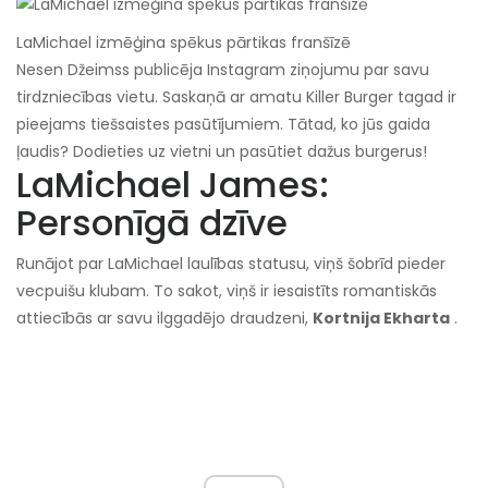
LaMichael izmēģina spēkus pārtikas franšīzē
Nesen Džeimss publicēja Instagram ziņojumu par savu
tirdzniecības vietu. Saskaņā ar amatu Killer Burger tagad ir
pieejams tiešsaistes pasūtījumiem. Tātad, ko jūs gaida
ļaudis? Dodieties uz vietni un pasūtiet dažus burgerus!
LaMichael James:
Personīgā dzīve
Runājot par LaMichael laulības statusu, viņš šobrīd pieder
vecpuišu klubam. To sakot, viņš ir iesaistīts romantiskās
attiecībās ar savu ilggadējo draudzeni,
Kortnija Ekharta
.