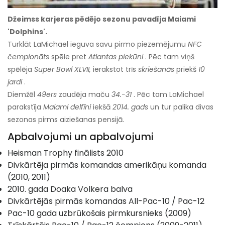
Džeimss karjeras pēdējo sezonu pavadīja Maiami
'Dolphins'.
Turklāt LaMichael ieguva savu pirmo piezemējumu
NFC
čempionāts
spēle pret
Atlantas piekūni
. Pēc tam viņš
spēlēja
Super Bowl XLVII,
ierakstot trīs
skriešanās
priekš
10
jardi
.
Diemžēl
49ers
zaudēja maču
34.-31
. Pēc tam LaMichael
parakstīja
Maiami delfīni
iekšā
2014. gads
un tur palika divas
sezonas pirms aiziešanas pensijā.
Apbalvojumi un apbalvojumi
Heisman Trophy finālists 2010
Divkārtēja pirmās komandas amerikāņu komanda
(2010, 2011)
2010. gada Doaka Volkera balva
Divkārtējās pirmās komandas All-Pac-10 / Pac-12
Pac-10 gada uzbrūkošais pirmkursnieks (2009)