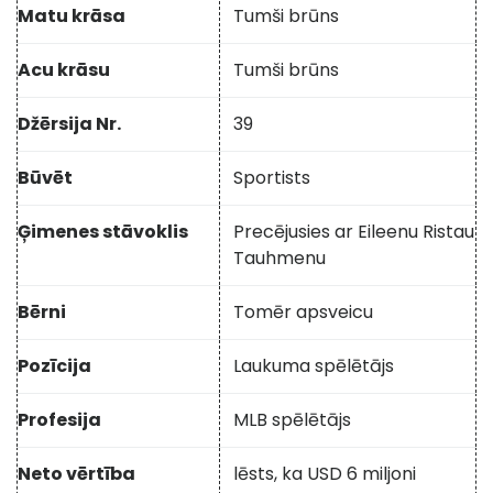
Matu krāsa
Tumši brūns
Acu krāsu
Tumši brūns
Džērsija Nr.
39
Būvēt
Sportists
Ģimenes stāvoklis
Precējusies ar Eileenu Ristau
Tauhmenu
Bērni
Tomēr apsveicu
Pozīcija
Laukuma spēlētājs
Profesija
MLB spēlētājs
Neto vērtība
lēsts, ka USD 6 miljoni