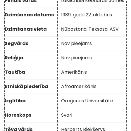
Pilnais vārds
LaMichael Keondrae James
Dzimšanas datums
1989. gada 22. oktobris
Dzimšanas vieta
Ņūbostona, Teksasa, ASV
Segvārds
Nav pieejams
Reliģija
Nav pieejams
Tautība
Amerikānis
Etniskā piederība
Afroamerikānis
Izglītība
Oregonas Universitāte
Horoskops
Svari
Tēva vārds
Herberts Blekšervs