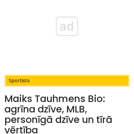
ad
Sportists
Maiks Tauhmens Bio:
agrīna dzīve, MLB,
personīgā dzīve un tīrā
vērtība