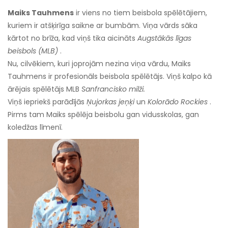
Maiks Tauhmens
ir viens no tiem beisbola spēlētājiem,
kuriem ir atšķirīga saikne ar bumbām. Viņa vārds sāka
kārtot no brīža, kad viņš tika aicināts
Augstākās līgas
beisbols (MLB)
.
Nu, cilvēkiem, kuri joprojām nezina viņa vārdu, Maiks
Tauhmens ir profesionāls beisbola spēlētājs. Viņš kalpo kā
ārējais spēlētājs MLB
Sanfrancisko milži.
Viņš iepriekš parādījās
Ņujorkas jeņķi
un
Kolorādo Rockies
.
Pirms tam Maiks spēlēja beisbolu gan vidusskolas, gan
koledžas līmenī.