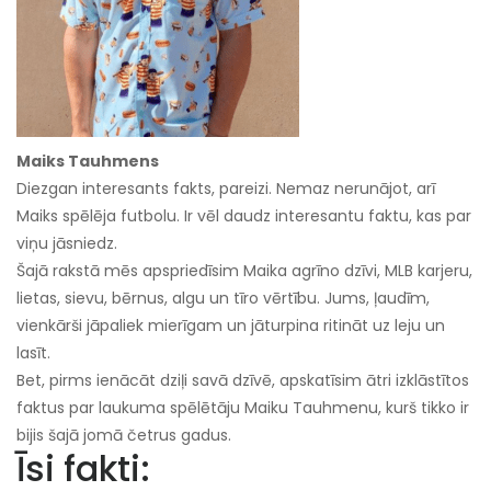
Maiks Tauhmens
Diezgan interesants fakts, pareizi. Nemaz nerunājot, arī
Maiks spēlēja futbolu. Ir vēl daudz interesantu faktu, kas par
viņu jāsniedz.
Šajā rakstā mēs apspriedīsim Maika agrīno dzīvi, MLB karjeru,
lietas, sievu, bērnus, algu un tīro vērtību. Jums, ļaudīm,
vienkārši jāpaliek mierīgam un jāturpina ritināt uz leju un
lasīt.
Bet, pirms ienācāt dziļi savā dzīvē, apskatīsim ātri izklāstītos
faktus par laukuma spēlētāju Maiku Tauhmenu, kurš tikko ir
bijis šajā jomā četrus gadus.
Īsi fakti: