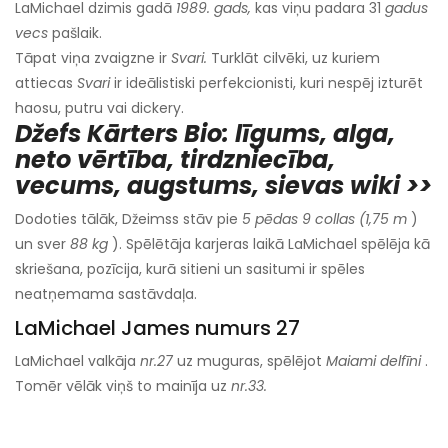
LaMichael dzimis gadā
1989. gads,
kas viņu padara 31
gadus
vecs
pašlaik.
Tāpat viņa zvaigzne ir
Svari.
Turklāt cilvēki, uz kuriem
attiecas
Svari
ir ideālistiski perfekcionisti, kuri nespēj izturēt
haosu, putru vai dickery.
Džefs Kārters Bio: līgums, alga,
neto vērtība, tirdzniecība,
vecums, augstums, sievas wiki >>
Dodoties tālāk, Džeimss stāv pie
5 pēdas 9 collas (1,75 m
)
un sver
88 kg
). Spēlētāja karjeras laikā LaMichael spēlēja kā
skriešana, pozīcija, kurā sitieni un sasitumi ir spēles
neatņemama sastāvdaļa.
LaMichael James numurs 27
LaMichael valkāja
nr.27
uz muguras, spēlējot
Maiami delfīni
.
Tomēr vēlāk viņš to mainīja uz
nr.33.