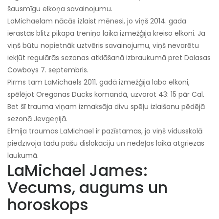
šausmīgu elkoņa savainojumu.
LaMichaelam nācās izlaist mēnesi, jo viņš 2014. gada
ierastās blitz pikapa treniņa laikā izmežģīja kreiso elkoni. Ja
viņš būtu nopietnāk uztvēris savainojumu, viņš nevarētu
iekļūt regulārās sezonas atklāšanā izbraukumā pret Dalasas
Cowboys 7. septembris.
Pirms tam LaMichaels 2011. gadā izmežģīja labo elkoni,
spēlējot Oregonas Ducks komandā, uzvarot 43: 15 pār Cal.
Bet šī trauma viņam izmaksāja divu spēļu izlaišanu pēdējā
sezonā Jevgeņijā.
Elmija traumas LaMichael ir pazīstamas, jo viņš vidusskolā
piedzīvoja tādu pašu dislokāciju un nedēļas laikā atgriezās
laukumā.
LaMichael James:
Vecums, augums un
horoskops