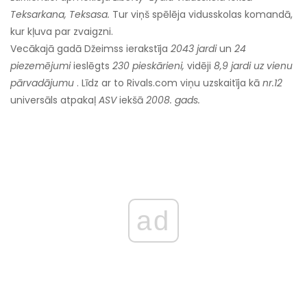
Teksarkana, Teksasa.
Tur viņš spēlēja vidusskolas komandā,
kur kļuva par zvaigzni.
Vecākajā gadā Džeimss ierakstīja
2043 jardi
un
24
piezemējumi
ieslēgts
230 pieskārieni,
vidēji
8,9 jardi uz vienu
pārvadājumu
. Līdz ar to Rivals.com viņu uzskaitīja kā
nr.12
universāls atpakaļ
ASV
iekšā
2008. gads.
ad