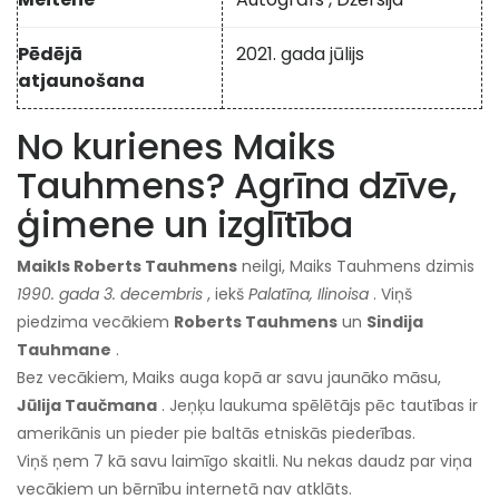
Pēdējā
2021. gada jūlijs
atjaunošana
No kurienes Maiks
Tauhmens? Agrīna dzīve,
ģimene un izglītība
Maikls Roberts Tauhmens
neilgi, Maiks Tauhmens dzimis
1990. gada 3. decembris
, iekš
Palatīna, Ilinoisa
. Viņš
piedzima vecākiem
Roberts Tauhmens
un
Sindija
Tauhmane
.
Bez vecākiem, Maiks auga kopā ar savu jaunāko māsu,
Jūlija Taučmana
. Jeņķu laukuma spēlētājs pēc tautības ir
amerikānis un pieder pie baltās etniskās piederības.
Viņš ņem 7 kā savu laimīgo skaitli. Nu nekas daudz par viņa
vecākiem un bērnību internetā nav atklāts.