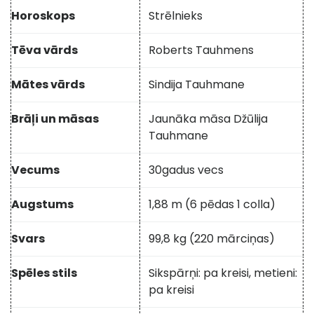
Horoskops
Strēlnieks
Tēva vārds
Roberts Tauhmens
Mātes vārds
Sindija Tauhmane
Brāļi un māsas
Jaunāka māsa Džūlija
Tauhmane
Vecums
30
gadus vecs
Augstums
1,88 m (6 pēdas 1 colla)
Svars
99,8 kg (220 mārciņas)
Spēles stils
Sikspārņi: pa kreisi, metieni:
pa kreisi