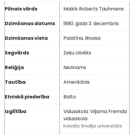
Pilnais vārds
Maikls Roberts Tauhmens
Dzimšanas datums
1990. gada 3. decembris
Dzimšanas vieta
Palatīna, Ilinoisa
Segvārds
Zeķu cilvēks
Reliģija
Nezinams
Tautība
Amerikānis
Etniskā piederība
Balta
Izglītība
Vidusskola: Viljama Fremda
vidusskola
Koledža: Bredlija universitāte