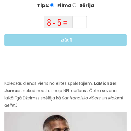
Tips:
Filma
Sērija
Izrādīt
Koledžas dienās viens no elites spēlētājiem,
LaMichael
James
, nekad neattaisnoja NFL cerības
.
Četru sezonu
laikā līgā Džeimss spēlēja kā
Sanfrancisko 49ers
un
Maiami
delfīni.