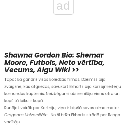
ad
Shawna Gordon Bio: Shemar
Moore, Futbols, Neto vērtība,
Vecums, Algu Wiki >>
Tāpat kā gandrīz visas koledžas filmas, Džeimss bija
zvaigzne, kas atgriezās, savukārt Ekharts bija karsējmeiteņu
komandas kapteinis. Neizbēgami abi iemīlēja viens otru un
kopš tā laika ir kopā.
Runājot vairāk par Kortniju, viņa ir bijušā savas alma mater
Oregonas Universitāte
. No šī brīža Ekharts strādā par līzinga
vadītāju.