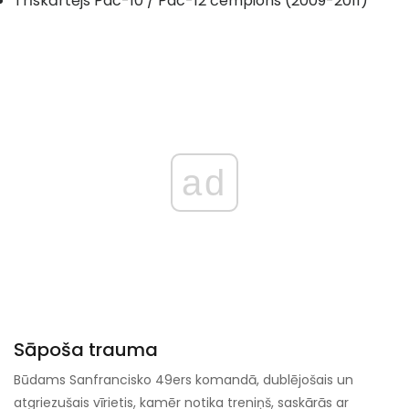
Trīskārtējs Pac-10 / Pac-12 čempions (2009-2011)
ad
Sāpoša trauma
Būdams Sanfrancisko 49ers komandā, dublējošais un
atgriezušais vīrietis, kamēr notika treniņš, saskārās ar