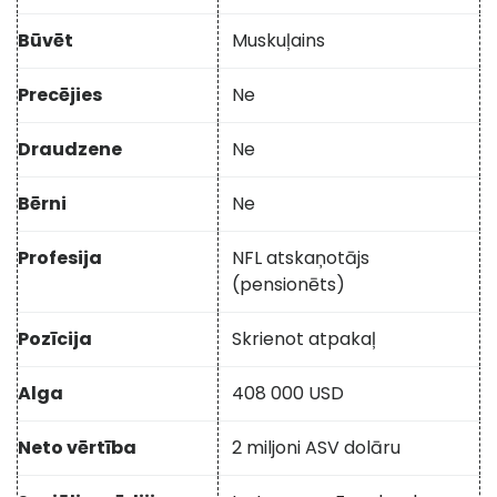
Būvēt
Muskuļains
Precējies
Ne
Draudzene
Ne
Bērni
Ne
Profesija
NFL atskaņotājs
(pensionēts)
Pozīcija
Skrienot atpakaļ
Alga
408 000 USD
Neto vērtība
2 miljoni ASV dolāru