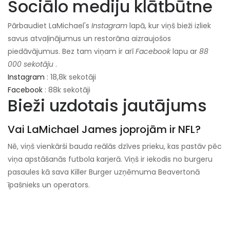
Sociālo mediju klātbūtne
Pārbaudiet LaMichael's
Instagram
lapā, kur viņš bieži izliek
savus atvaļinājumus un restorāna aizraujošos
piedāvājumus. Bez tam viņam ir arī
Facebook
lapu ar
88
000 sekotāju
.
Instagram
: 18,8k sekotāji
Facebook
: 88k sekotāji
Bieži uzdotais jautājums
Vai LaMichael James joprojām ir NFL?
Nē, viņš vienkārši bauda reālās dzīves prieku, kas pastāv pēc
viņa apstāšanās futbola karjerā. Viņš ir iekodis no burgeru
pasaules kā sava Killer Burger uzņēmuma Beavertonā
īpašnieks un operators.