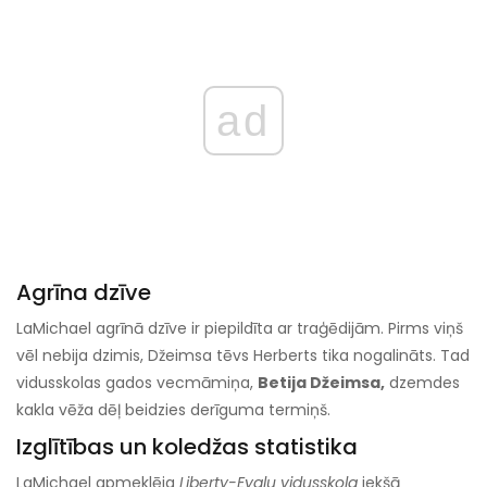
ad
Agrīna dzīve
LaMichael agrīnā dzīve ir piepildīta ar traģēdijām. Pirms viņš
vēl nebija dzimis, Džeimsa tēvs Herberts tika nogalināts. Tad
vidusskolas gados vecmāmiņa,
Betija Džeimsa,
dzemdes
kakla vēža dēļ beidzies derīguma termiņš.
Izglītības un koledžas statistika
LaMichael apmeklēja
Liberty-Eyalu vidusskola
iekšā