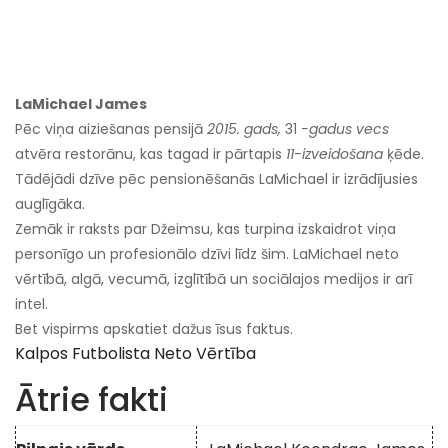
LaMichael James
Pēc viņa aiziešanas pensijā
2015. gads,
31
-gadus vecs
atvēra restorānu, kas tagad ir pārtapis
11-izveidošana
ķēde.
Tādējādi dzīve pēc pensionēšanās LaMichael ir izrādījusies
auglīgāka.
Zemāk ir raksts par Džeimsu, kas turpina izskaidrot viņa
personīgo un profesionālo dzīvi līdz šim. LaMichael neto
vērtībā, algā, vecumā, izglītībā un sociālajos medijos ir arī
intel.
Bet vispirms apskatiet dažus īsus faktus.
Kalpos Futbolista Neto Vērtība
Ātrie fakti