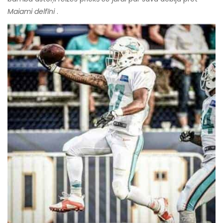
Maiami delfīni
.