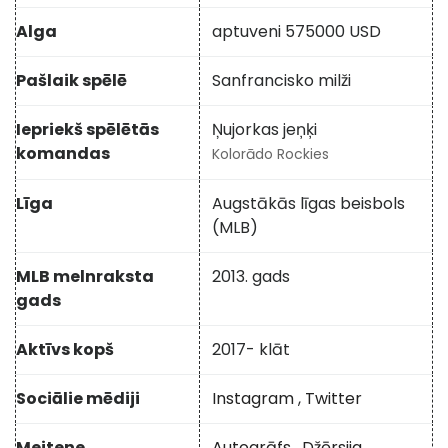
Alga
aptuveni 575000 USD
Pašlaik spēlē
Sanfrancisko milži
Iepriekš spēlētās
Ņujorkas jeņķi
komandas
Kolorādo Rockies
Līga
Augstākās līgas beisbols
(MLB)
MLB melnraksta
2013. gads
gads
Aktīvs kopš
2017- klāt
Sociālie mēdiji
Instagram
,
Twitter
Meitene
Autogrāfs
,
Džērsija