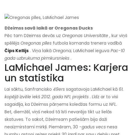
Džeimss savā laikā ar Oregonas Ducks
Pēc tam Džeimss devās uz
Oregonas Universitāte
, kur viņš
spēlēja
Oregonas pīles
futbola komanda trenera vadībā
Čips Kellijs
. Viņa laikā
Oregona,
LaMichael ieguva
Pac-10
gada uzbrukuma pirmkursnieks
.
LaMichael James: Karjera
un statistika
Lai sāktu, Sanfrancisko
49ers
sagatavoja LaMichael kā
61.
kopējā izvēle
iekš
2012. gada NFL projekts
. Līdz ar to visi
sagaidīja, ka Džeimss pārņems koledžas formu uz
NFL.
Bet, diemžēl, viņš nekad tā īsti nevarēja tikt uz lielās
skatuves. To sakot, Džeimsam patiešām bija daži
neaizmirstami mirkļi. Piemēram, 30
-gadus vecs
nesa
bumbu astoņi
reizes
priekš
30 jardi
par savu debiju pret