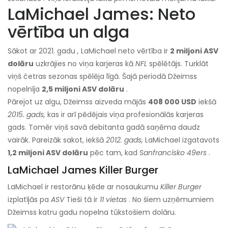
LaMichael James: Neto
vērtība un alga
Sākot ar 2021. gadu
,
LaMichael neto vērtība ir
2 miljoni ASV
dolāru
uzkrājies no viņa karjeras kā
NFL
spēlētājs. Turklāt
viņš četras sezonas spēlēja līgā. Šajā periodā Džeimss
nopelnīja
2,5 miljoni ASV dolāru
.
Pārejot uz algu, Džeimss aizveda mājās
408 000 USD
iekšā
2015. gads,
kas ir arī pēdējais viņa profesionālās karjeras
gads. Tomēr viņš savā debitanta gadā saņēma daudz
vairāk. Pareizāk sakot, iekšā
2012. gads,
LaMichael izgatavots
1,2 miljoni ASV dolāru
pēc tam, kad
Sanfrancisko 49ers
.
LaMichael James Killer Burger
LaMichael ir restorānu ķēde ar nosaukumu
Killer Burger
izplatījās pa
ASV
Tieši tā ir
11 vietas
. No šiem uzņēmumiem
Džeimss katru gadu nopelna tūkstošiem dolāru.