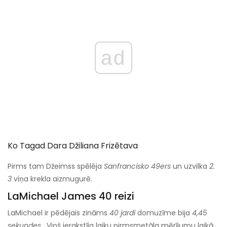
ad
Ko Tagad Dara Džiliana Frizētava
Pirms tam Džeimss spēlēja
Sanfrancisko 49ers
un uzvilka
2.
3
viņa krekla aizmugurē.
LaMichael James 40 reizi
LaMichael ir pēdējais zināms
40 jardi
domuzīme bija
4,45
sekundes
. Viņš ierakstīja laiku pirmsmetāla mērījumu laikā.