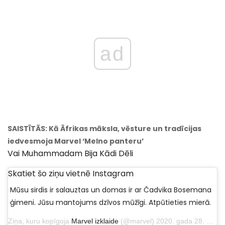
ad
SAISTĪTĀS: Kā Āfrikas māksla, vēsture un tradīcijas
iedvesmoja Marvel ‘Melno panteru’
Vai Muhammadam Bija Kādi Dēli
Skatiet šo ziņu vietnē Instagram
Mūsu sirdis ir salauztas un domas ir ar Čadvika Bosemana
ģimeni. Jūsu mantojums dzīvos mūžīgi. Atpūtieties mierā.
Ziņa, kuru kopīgoja
Marvel izklaide
(@marvel) 2020. gada 28. augustā plkst. 20.08 PDT