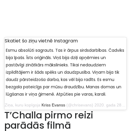
Skatiet šo ziņu vietnē Instagram
Esmu absolūti sagrauts. Tas ir ārpus sirdsdarbības. Čadviks
bija īpašs. Īsts oriģināls. Viņš bija dziļi apņēmies un
pastāvīgi zinātkārs mākslinieks. Tikai nedaudziem
izpildītājiem ir šāds spēks un daudzpusība. Viņam bija tik
daudz pārsteidzoša darba, kas vēl bija radīts. Es esmu
bezgala pateicīgs par mūsu draudzību. Manas domas un
lūgšanas ir viņa ģimenē. Atpūties pie varas, karali.
Ziņa, kuru kopīgoja
Kriss Evanss
(@chrisevans) 2020. gada 28. augustā plkst. 20:21 PDT
T’Challa pirmo reizi
parādās filmā