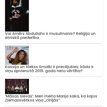
Vai Amērs Abdullahs ir musulmanis? Reliģija un
etniskā piederība
Kassija un Alekss Smalki ir precējušies: kāda ir
viņu apvienotā 2019. gada neto vērtība?
‘Māsas sievas’: Meri meita Marija saka, ka šajos
Ziemassvētkos viņa „cīnījās”