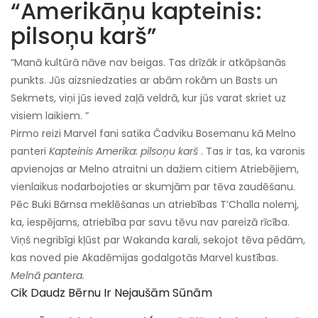
“Amerikāņu kapteinis:
pilsoņu karš”
“Manā kultūrā nāve nav beigas. Tas drīzāk ir atkāpšanās
punkts. Jūs aizsniedzaties ar abām rokām un Basts un
Sekmets, viņi jūs ieved zaļā veldrā, kur jūs varat skriet uz
visiem laikiem. ”
Pirmo reizi Marvel fani satika Čadviku Bosemanu kā Melno
panteri
Kapteinis Amerika: pilsoņu karš
. Tas ir tas, ka varonis
apvienojas ar Melno atraitni un dažiem citiem Atriebējiem,
vienlaikus nodarbojoties ar skumjām par tēva zaudēšanu.
Pēc Buki Bārnsa meklēšanas un atriebības T’Challa nolemj,
ka, iespējams, atriebība par savu tēvu nav pareizā rīcība.
Viņš negribīgi kļūst par Wakanda karali, sekojot tēva pēdām,
kas noved pie Akadēmijas godalgotās Marvel kustības.
Melnā pantera.
Cik Daudz Bērnu Ir Nejaušām Sūnām