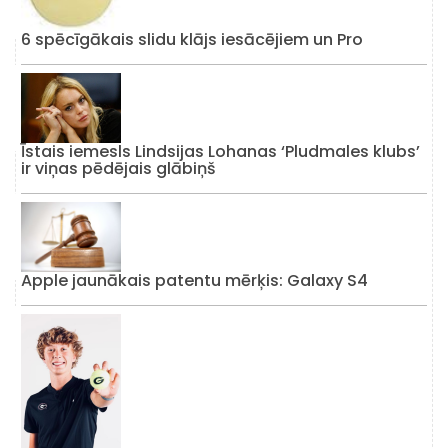
6 spēcīgākais slidu klājs iesācējiem un Pro
Īstais iemesls Lindsijas Lohanas ‘Pludmales klubs’
ir viņas pēdējais glābiņš
Apple jaunākais patentu mērķis: Galaxy S4