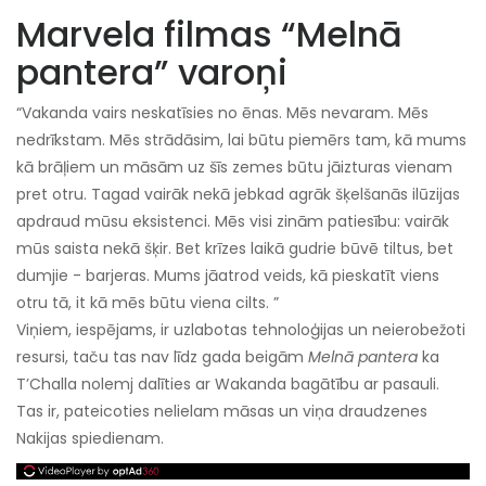
Marvela filmas “Melnā
pantera” varoņi
“Vakanda vairs neskatīsies no ēnas. Mēs nevaram. Mēs
nedrīkstam. Mēs strādāsim, lai būtu piemērs tam, kā mums
kā brāļiem un māsām uz šīs zemes būtu jāizturas vienam
pret otru. Tagad vairāk nekā jebkad agrāk šķelšanās ilūzijas
apdraud mūsu eksistenci. Mēs visi zinām patiesību: vairāk
mūs saista nekā šķir. Bet krīzes laikā gudrie būvē tiltus, bet
dumjie - barjeras. Mums jāatrod veids, kā pieskatīt viens
otru tā, it kā mēs būtu viena cilts. ”
Viņiem, iespējams, ir uzlabotas tehnoloģijas un neierobežoti
resursi, taču tas nav līdz gada beigām
Melnā pantera
ka
T’Challa nolemj dalīties ar Wakanda bagātību ar pasauli.
Tas ir, pateicoties nelielam māsas un viņa draudzenes
Nakijas spiedienam.