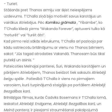
- Turiet.
Stāšanās pret Thanos armiju var šķist neiespējams
uzdevums. T’Challa ziņā bija motivēt savus karotājus un
vairākus Atriebējus. Pēc
Komiksu grāmata
, “Yibambe”, ko
T’Challa kliedz pirms “Wakanda Forever”, aptuveni tulko kā
“noturēt” vai “turēt ātri”.
Kad pirmo reizi sākās iebrukums, T’Challa arī paziņoja par
kādu satriecošu brīdinājumu ar vienu no Thanos bērniem,
sakot: “Jūs tagad atrodaties Vakandā. Thanosam būs tikai
putekļi un asinis. ”
Pateicoties Melnajai panterei, Šuri, Wakanda karotājiem un
pārējiem Atriebējiem, Thanos beidzot tiek sakauts
Atriebēji:
beigu spēle
. Patiesībā T’Challa ir viens no pirmajiem
varoņiem, kurš turpinājumā staigājis pa portāliem
Atriebēji:
Bezgalības karš.
Brīnišķīgas filmas, kurās Čadviks Bosemans ir T’Challa lomā,
ieskaitot
Atriebēji: Endgame, Atriebēji: Bezgalības karš,
un
Melnā pantera,
ir pieejami straumēšanai pakalpojumā