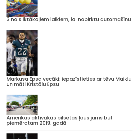
3 no sliktākajiem laikiem, lai nopirktu automašīnu
Markusa Epsa vecāki: iepazīstieties ar tēvu Maiklu
un māti Kristālu Epsu
Amerikas aktīvākās pilsētas ļaus jums būt
piemērotam 2019. gadā