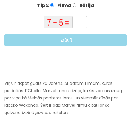
Tips:
Filma
Sērija
Izrādīt
Viņš ir tikpat gudrs kā varens. Ar dažām filmām, kurās
piedalījās T’Challa, Marvel fani redzēja, ka šis varonis izaug
par viņa kā Melnās panteras lomu un vienmēr cīnās par
labāko Wakanda. Šeit ir daži Marvel filmu citāti ar šo
galveno
Melnā pantera
raksturs.