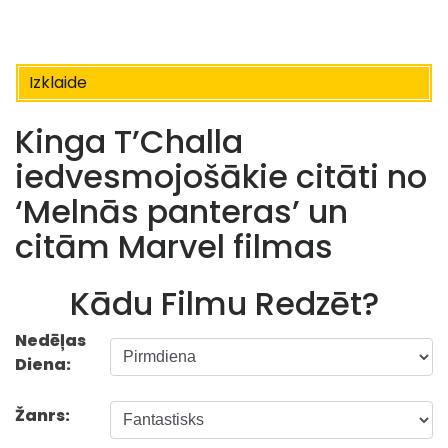
Izklaide
Kinga T’Challa
iedvesmojošākie citāti no
‘Melnās panteras’ un
citām Marvel filmas
Kādu Filmu Redzēt?
Nedēļas
Diena:
Žanrs: