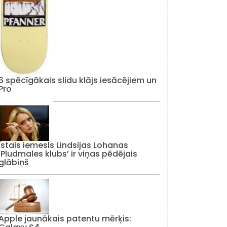
6 spēcīgākais slidu klājs iesācējiem un
Pro
Īstais iemesls Lindsijas Lohanas
‘Pludmales klubs’ ir viņas pēdējais
glābiņš
Apple jaunākais patentu mērķis: