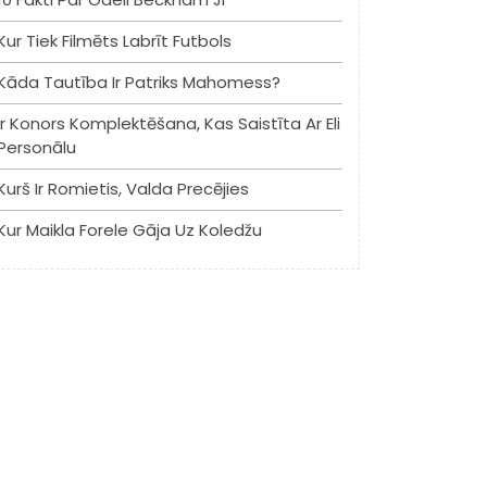
Kur Tiek Filmēts Labrīt Futbols
Kāda Tautība Ir Patriks Mahomess?
Ir Konors Komplektēšana, Kas Saistīta Ar Eli
Personālu
Kurš Ir Romietis, Valda Precējies
Kur Maikla Forele Gāja Uz Koledžu