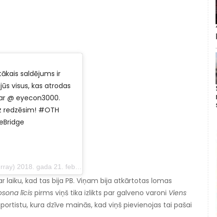
ītākais saldējums ir
jūs visus, kas atrodas
tā ar @ eyecon3000.
Drīz redzēsim! #OTH
eBridge
 gada 21. februārī plkst. 20.04 PST
r laiku, kad tas bija PB. Viņam bija atkārtotas lomas
sona līcis
pirms viņš tika izlikts par galveno varoni
Viens
sportistu, kura dzīve mainās, kad viņš pievienojas tai pašai