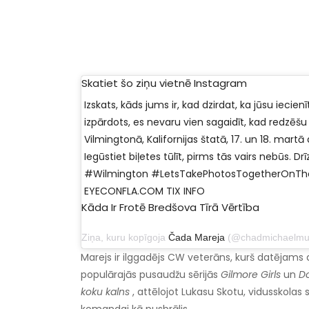
Skatiet šo ziņu vietnē Instagram
Izskats, kāds jums ir, kad dzirdat, ka jūsu iecien
izpārdots, es nevaru vien sagaidīt, kad redzēšu 
Vilmingtonā, Kalifornijas štatā, 17. un 18. mar
Iegūstiet biļetes tūlīt, pirms tās vairs nebūs. 
#Wilmington #LetsTakePhotosTogetherOnTh
EYECONFLA.COM TIX INFO
Kāda Ir Frotē Bredšova Tīrā Vērtība
Ziņa, kuru kopīgoja
Čada Mareja
(@chadmichaelmurray) 2018.
Marejs ir ilggadējs CW veterāns, kurš datējams a
populārajās pusaudžu sērijās
Gilmore Girls
un
Do
koku kalns
, attēlojot Lukasu Skotu, vidusskolas 