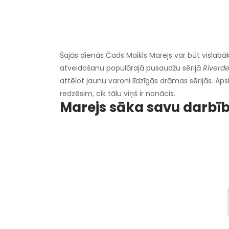
Šajās dienās Čads Maikls Marejs var būt vislabā
atveidošanu populārajā pusaudžu sērijā
Riverde
attēlot jaunu varoni līdzīgās drāmas sērijās. A
redzēsim, cik tālu viņš ir nonācis.
Marejs sāka savu darbī