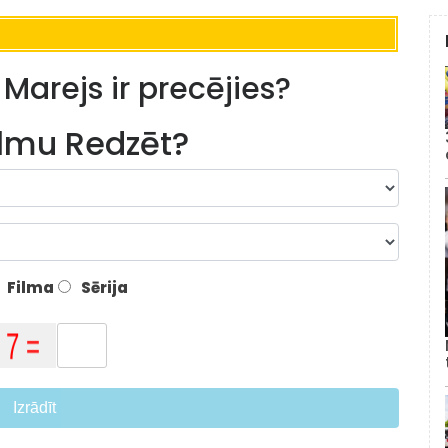
 Marejs ir precējies?
lmu Redzēt?
Filma
Sērija
Izrādīt