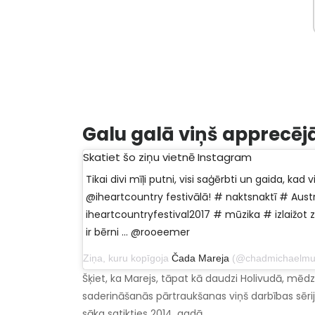
Galu galā viņš apprecējās
Skatiet šo ziņu vietnē Instagram
Tikai divi mīļi putni, visi saģērbti un gaida, ka
@iheartcountry festivālā! # naktsnaktī # Austr
iheartcountryfestival2017 # mūzika # izlaižot
ir bērni ... @rooeemer
Ziņa, kuru kopīgoja
Čada Mareja
(@chadmichaelmurray) 2017
Šķiet, ka Marejs, tāpat kā daudzi Holivudā, mēd
saderināšanās pārtraukšanas viņš darbības sēriju
sāka satikties 2014. gadā.