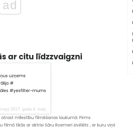
ad
 ar citu līdzzvaigzni
d viņus uzņems
ālija #
 zāles #yesfilter-mums
. gada 6. maijā plkst. 17:19 PDT
z atrast mīlestību filmēšanas laukumā. Pirms
 filmā tikās ar aktrisi Sāru Roemeri
Izvēlēts
, ar kuru viņš