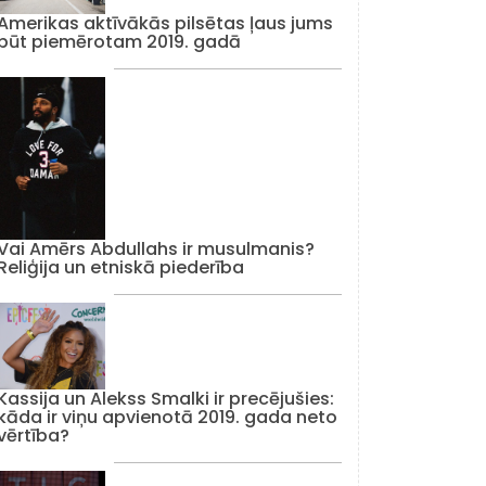
Amerikas aktīvākās pilsētas ļaus jums
būt piemērotam 2019. gadā
Vai Amērs Abdullahs ir musulmanis?
Reliģija un etniskā piederība
Kassija un Alekss Smalki ir precējušies:
kāda ir viņu apvienotā 2019. gada neto
vērtība?