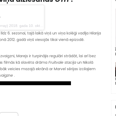
.
 gada 10. oktobrī plkst. 20.55 PDT
īdz 6. sezonai, tajā laikā viņš un viņa kolēģi vadīja Hilarija
onā 2012. gadā viņš viesojās tikai vienā epizodē.
vaigzni, Marejs ir turpinājis regulāri strādāt, lai arī bez
ās filmās kā slavēta drāma
Fruitvale stacija
un Nikolā
abāk veicies mazajā ekrānā ar Marvel sērijas izcilajiem
vaigzne
.