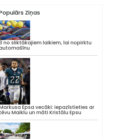
Populārs Ziņas
3 no sliktākajiem laikiem, lai nopirktu
automašīnu
Markusa Epsa vecāki: iepazīstieties ar
tēvu Maiklu un māti Kristālu Epsu