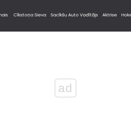
nais
Cīkstoņa Sieva
Sacīkšu Auto Vadītājs
Aktrise
Hoke
ad