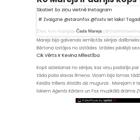
Skatiet šo ziņu vietnē Instagram
# Zvaigzne @staronfox @foxtv Iet laiks! Tagad
Ziņa, kuru kopīgoja
Čada Mareja
(@chadmichaelmurray) 2018.
Marejs bija galvenais iemīļotās sērijas dalībnieks l
Bērtona izstājos no izstādes. Izrādes pēdējā sez
Cik Vērts Ir Kevina Mīlestība
Kopš aiziešanas no sērijas, kas viņu padarīja par z
tāda paša slavas līmeņa. Viņam bija lomas tād
Keidža trilleris
Atstāts aiz muguras
. Marejam ir l
lokiem
Aģents Kārters
un Fox muzikālā drāma
Z