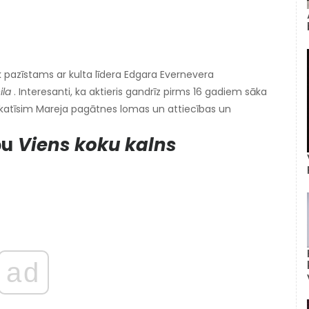
k pazīstams ar kulta līdera Edgara Evernevera
ila
. Interesanti, ka aktieris gandrīz pirms 16 gadiem sāka
pskatīsim Mareja pagātnes lomas un attiecības un
bu
Viens koku kalns
ad