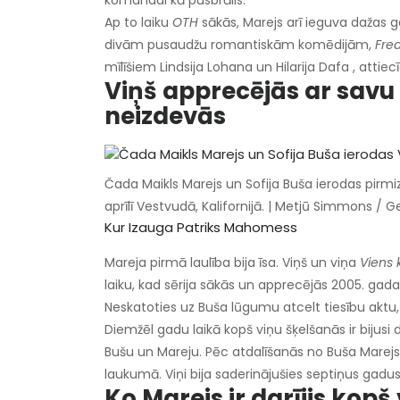
komandai kā pusbrālis.
Ap to laiku
OTH
sākās, Marejs arī ieguva dažas g
divām pusaudžu romantiskām komēdijām,
Fre
mīlīšiem Lindsija Lohana un Hilarija Dafa , attiecī
Viņš apprecējās ar savu l
neizdevās
Čada Maikls Marejs un Sofija Buša ierodas pirm
aprīlī Vestvudā, Kalifornijā. | Metjū Simmons / 
Kur Izauga Patriks Mahomess
Mareja pirmā laulība bija īsa. Viņš un viņa
Viens 
laiku, kad sērija sākās un apprecējās 2005. gada 
Neskatoties uz Buša lūgumu atcelt tiesību aktu, v
Diemžēl gadu laikā kopš viņu šķelšanās ir bijusi
Bušu un Mareju. Pēc atdalīšanās no Buša Marejs 
laukumā. Viņi bija saderinājušies septiņus gadu
Ko Marejs ir darījis kopš