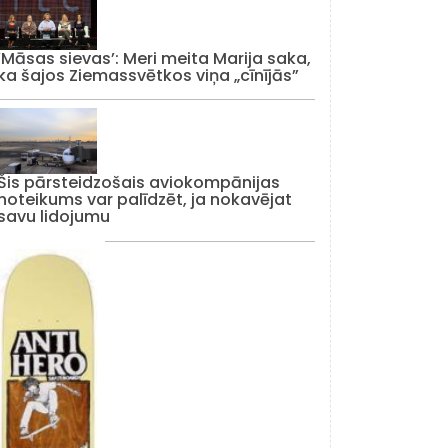
‘Māsas sievas’: Meri meita Marija saka,
ka šajos Ziemassvētkos viņa „cīnījās”
Šis pārsteidzošais aviokompānijas
noteikums var palīdzēt, ja nokavējat
savu lidojumu