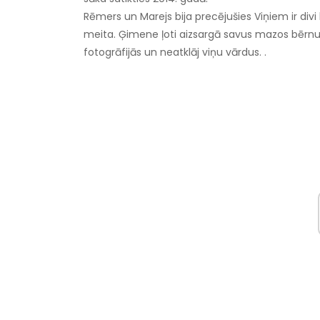
Rēmers un Marejs bija precējušies Viņiem ir divi
meita. Ģimene ļoti aizsargā savus mazos bērnus, 
fotogrāfijās un neatklāj viņu vārdus. .