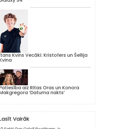
Galaxy S4
Ītans Kvins Vecāki: Kristofers un Šellija
Kvina
Patiesība aiz Ritas Oras un Konora
Makgregora ‘Datuma nakts’
Lasīt Vairāk
10 Fakti Par Odell Beckham Jr