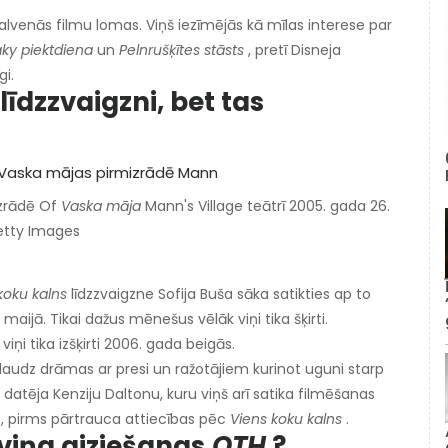
alvenās filmu lomas. Viņš iezīmējās kā mīlas interese par
aky piektdiena
un
Pelnrušķītes stāsts
, pretī Disneja
gi.
īdzzvaigzni, bet tas
izrādē Of
Vaska māja
Mann's Village teātrī 2005. gada 26.
Getty Images
koku kalns
līdzzvaigzne Sofija Buša sāka satikties ap to
maijā. Tikai dažus mēnešus vēlāk viņi tika šķirti.
iņi tika izšķirti 2006. gada beigās.
 daudz drāmas ar presi un ražotājiem kurinot uguni starp
datēja Kenziju Daltonu, kuru viņš arī satika filmēšanas
s, pirms pārtrauca attiecības pēc
Viens koku kalns
.
 viņa aiziešanas
OTH
?